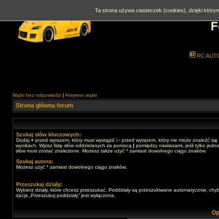
Ta strona używa ciasteczek (cookies), dzięki którym
F
RC AUT
Wątki bez odpowiedzi
|
Aktywne wątki
Strona główna forum
Szukaj słów kluczowych:
Dodaj
+
przed wyrazem, który musi wystąpić i
-
przed wyrazem, który nie może znaleźć się
wynikach. Wpisz listę słów oddzielanych za pomocą
|
pomiędzy nawiasami, jeśli tylko jedno
słów musi zostać znalezione. Możesz także użyć * zamiast dowolnego ciągu znaków.
Szukaj autora:
Możesz użyć * zamiast dowolnego ciągu znaków.
Przeszukaj działy:
Wybierz działy, które chcesz przeszukać. Poddziały są przeszukiwane automatycznie, chy
opcja „Przeszukuj poddziały” jest wyłączona.
Op