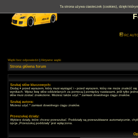
Ta strona używa ciasteczek (cookies), dzięki którym
F
RC AUT
Wątki bez odpowiedzi
|
Aktywne wątki
Strona główna forum
Szukaj słów kluczowych:
Dodaj
+
przed wyrazem, który musi wystąpić i
-
przed wyrazem, który nie może znaleźć się
wynikach. Wpisz listę słów oddzielanych za pomocą
|
pomiędzy nawiasami, jeśli tylko jedno
słów musi zostać znalezione. Możesz także użyć * zamiast dowolnego ciągu znaków.
Szukaj autora:
Możesz użyć * zamiast dowolnego ciągu znaków.
Przeszukaj działy:
Wybierz działy, które chcesz przeszukać. Poddziały są przeszukiwane automatycznie, chy
opcja „Przeszukuj poddziały” jest wyłączona.
Op