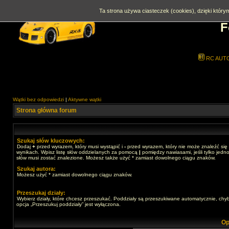
Ta strona używa ciasteczek (cookies), dzięki którym
F
RC AUT
Wątki bez odpowiedzi
|
Aktywne wątki
Strona główna forum
Szukaj słów kluczowych:
Dodaj
+
przed wyrazem, który musi wystąpić i
-
przed wyrazem, który nie może znaleźć się
wynikach. Wpisz listę słów oddzielanych za pomocą
|
pomiędzy nawiasami, jeśli tylko jedno
słów musi zostać znalezione. Możesz także użyć * zamiast dowolnego ciągu znaków.
Szukaj autora:
Możesz użyć * zamiast dowolnego ciągu znaków.
Przeszukaj działy:
Wybierz działy, które chcesz przeszukać. Poddziały są przeszukiwane automatycznie, chy
opcja „Przeszukuj poddziały” jest wyłączona.
Op