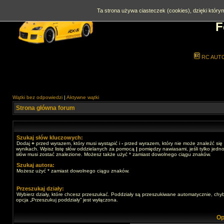
Ta strona używa ciasteczek (cookies), dzięki którym
F
RC AUT
Wątki bez odpowiedzi
|
Aktywne wątki
Strona główna forum
Szukaj słów kluczowych:
Dodaj
+
przed wyrazem, który musi wystąpić i
-
przed wyrazem, który nie może znaleźć się
wynikach. Wpisz listę słów oddzielanych za pomocą
|
pomiędzy nawiasami, jeśli tylko jedno
słów musi zostać znalezione. Możesz także użyć * zamiast dowolnego ciągu znaków.
Szukaj autora:
Możesz użyć * zamiast dowolnego ciągu znaków.
Przeszukaj działy:
Wybierz działy, które chcesz przeszukać. Poddziały są przeszukiwane automatycznie, chy
opcja „Przeszukuj poddziały” jest wyłączona.
Op