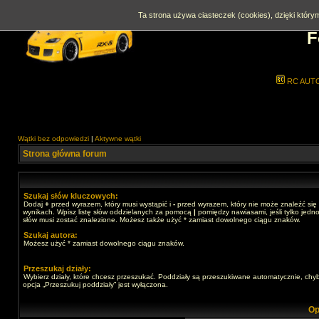
Ta strona używa ciasteczek (cookies), dzięki którym
F
RC AUT
Wątki bez odpowiedzi
|
Aktywne wątki
Strona główna forum
Szukaj słów kluczowych:
Dodaj
+
przed wyrazem, który musi wystąpić i
-
przed wyrazem, który nie może znaleźć się
wynikach. Wpisz listę słów oddzielanych za pomocą
|
pomiędzy nawiasami, jeśli tylko jedno
słów musi zostać znalezione. Możesz także użyć * zamiast dowolnego ciągu znaków.
Szukaj autora:
Możesz użyć * zamiast dowolnego ciągu znaków.
Przeszukaj działy:
Wybierz działy, które chcesz przeszukać. Poddziały są przeszukiwane automatycznie, chy
opcja „Przeszukuj poddziały” jest wyłączona.
Op