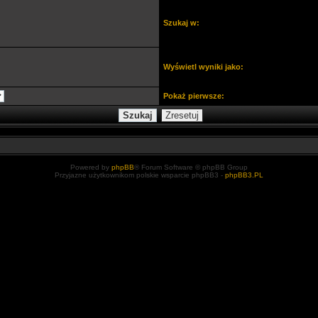
Szukaj w:
Wyświetl wyniki jako:
Pokaż pierwsze:
Powered by
phpBB
® Forum Software © phpBB Group
Przyjazne użytkownikom polskie wsparcie phpBB3 -
phpBB3.PL