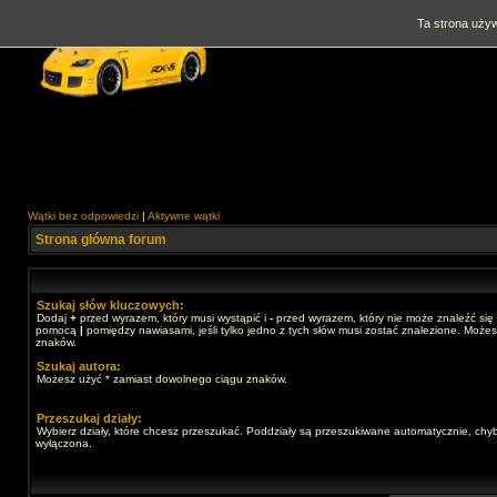
Ta strona używ
Wątki bez odpowiedzi
|
Aktywne wątki
Strona główna forum
Szukaj słów kluczowych:
Dodaj
+
przed wyrazem, który musi wystąpić i
-
przed wyrazem, który nie może znaleźć się 
pomocą
|
pomiędzy nawiasami, jeśli tylko jedno z tych słów musi zostać znalezione. Może
znaków.
Szukaj autora:
Możesz użyć * zamiast dowolnego ciągu znaków.
Przeszukaj działy:
Wybierz działy, które chcesz przeszukać. Poddziały są przeszukiwane automatycznie, chyb
wyłączona.