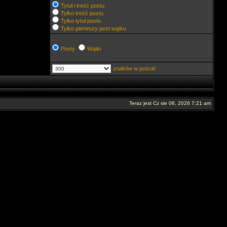
Tytuł i treść postu
Tylko treść postu
Tylko tytuł postu
Tylko pierwszy post wątku
Posty
Wątki
znaków w poście
Teraz jest Cz sie 06, 2026 7:21 am