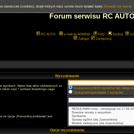
a ciasteczek (cookies), dzięki którym nasz serwis może działać lepiej.
Dowiedz się więcej
Forum serwisu RC AUT
RC AUTO
e-mail do ADMINA
FAQ
Szukaj
Uż
Zaloguj
Zarejestruj
Wyszukiwanie
w wynikach. Wpisz listę słów oddzielanych za
Szukaj wszystkich wyrazów lub całego w
sz także użyć * zamiast dowolnego ciągu
Szukaj któregokolwiek z wyrazów
a że opcja „Przeszukuj poddziały” jest
Opcje wyszukiwania