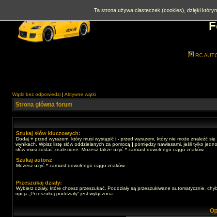
Ta strona używa ciasteczek (cookies), dzięki którym
F
RC AUT
Wątki bez odpowiedzi
|
Aktywne wątki
Strona główna forum
Szukaj słów kluczowych:
Dodaj
+
przed wyrazem, który musi wystąpić i
-
przed wyrazem, który nie może znaleźć się
wynikach. Wpisz listę słów oddzielanych za pomocą
|
pomiędzy nawiasami, jeśli tylko jedno
słów musi zostać znalezione. Możesz także użyć * zamiast dowolnego ciągu znaków.
Szukaj autora:
Możesz użyć * zamiast dowolnego ciągu znaków.
Przeszukaj działy:
Wybierz działy, które chcesz przeszukać. Poddziały są przeszukiwane automatycznie, chy
opcja „Przeszukuj poddziały” jest wyłączona.
Op