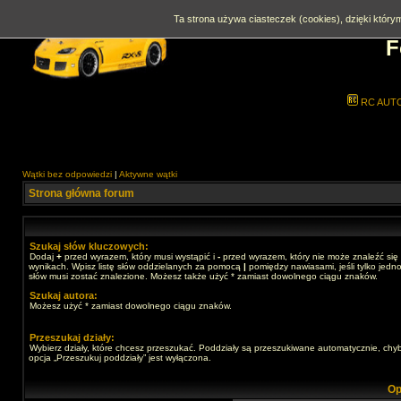
Ta strona używa ciasteczek (cookies), dzięki którym
F
RC AUT
Wątki bez odpowiedzi
|
Aktywne wątki
Strona główna forum
Szukaj słów kluczowych:
Dodaj
+
przed wyrazem, który musi wystąpić i
-
przed wyrazem, który nie może znaleźć się
wynikach. Wpisz listę słów oddzielanych za pomocą
|
pomiędzy nawiasami, jeśli tylko jedno
słów musi zostać znalezione. Możesz także użyć * zamiast dowolnego ciągu znaków.
Szukaj autora:
Możesz użyć * zamiast dowolnego ciągu znaków.
Przeszukaj działy:
Wybierz działy, które chcesz przeszukać. Poddziały są przeszukiwane automatycznie, chy
opcja „Przeszukuj poddziały” jest wyłączona.
Op