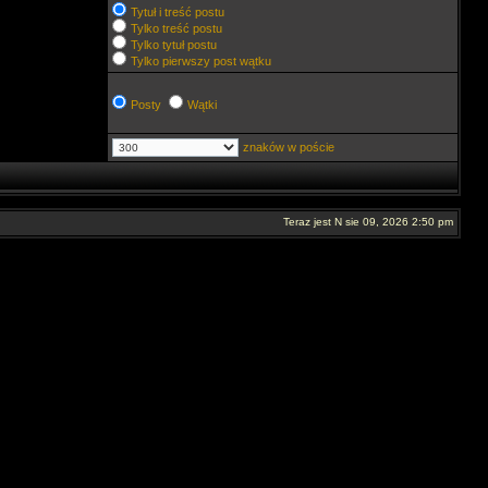
Tytuł i treść postu
Tylko treść postu
Tylko tytuł postu
Tylko pierwszy post wątku
Posty
Wątki
znaków w poście
Teraz jest N sie 09, 2026 2:50 pm