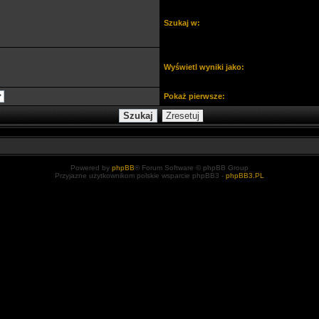
Szukaj w:
Wyświetl wyniki jako:
Pokaż pierwsze:
Powered by
phpBB
® Forum Software © phpBB Group
Przyjazne użytkownikom polskie wsparcie phpBB3 -
phpBB3.PL