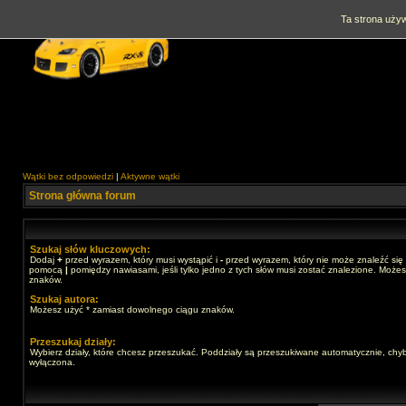
Ta strona używ
Wątki bez odpowiedzi
|
Aktywne wątki
Strona główna forum
Szukaj słów kluczowych:
Dodaj
+
przed wyrazem, który musi wystąpić i
-
przed wyrazem, który nie może znaleźć się 
pomocą
|
pomiędzy nawiasami, jeśli tylko jedno z tych słów musi zostać znalezione. Może
znaków.
Szukaj autora:
Możesz użyć * zamiast dowolnego ciągu znaków.
Przeszukaj działy:
Wybierz działy, które chcesz przeszukać. Poddziały są przeszukiwane automatycznie, chyb
wyłączona.