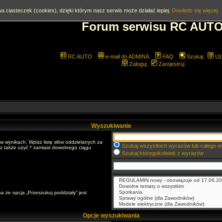
a ciasteczek (cookies), dzięki którym nasz serwis może działać lepiej.
Dowiedz się więcej
Forum serwisu RC AUT
RC AUTO
e-mail do ADMINA
FAQ
Szukaj
Uż
Zaloguj
Zarejestruj
Wyszukiwanie
w wynikach. Wpisz listę słów oddzielanych za
Szukaj wszystkich wyrazów lub całego w
sz także użyć * zamiast dowolnego ciągu
Szukaj któregokolwiek z wyrazów
a że opcja „Przeszukuj poddziały” jest
Opcje wyszukiwania