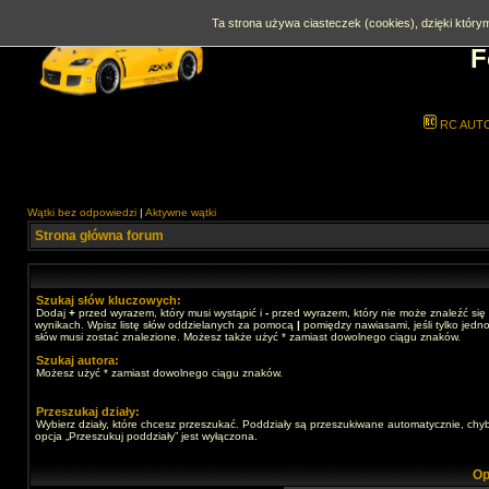
Ta strona używa ciasteczek (cookies), dzięki którym
F
RC AUT
Wątki bez odpowiedzi
|
Aktywne wątki
Strona główna forum
Szukaj słów kluczowych:
Dodaj
+
przed wyrazem, który musi wystąpić i
-
przed wyrazem, który nie może znaleźć się
wynikach. Wpisz listę słów oddzielanych za pomocą
|
pomiędzy nawiasami, jeśli tylko jedno
słów musi zostać znalezione. Możesz także użyć * zamiast dowolnego ciągu znaków.
Szukaj autora:
Możesz użyć * zamiast dowolnego ciągu znaków.
Przeszukaj działy:
Wybierz działy, które chcesz przeszukać. Poddziały są przeszukiwane automatycznie, chy
opcja „Przeszukuj poddziały” jest wyłączona.
Op