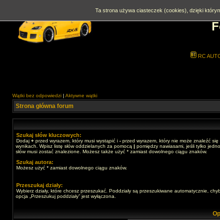
Ta strona używa ciasteczek (cookies), dzięki którym
F
RC AUT
Wątki bez odpowiedzi
|
Aktywne wątki
Strona główna forum
Szukaj słów kluczowych:
Dodaj
+
przed wyrazem, który musi wystąpić i
-
przed wyrazem, który nie może znaleźć się
wynikach. Wpisz listę słów oddzielanych za pomocą
|
pomiędzy nawiasami, jeśli tylko jedno
słów musi zostać znalezione. Możesz także użyć * zamiast dowolnego ciągu znaków.
Szukaj autora:
Możesz użyć * zamiast dowolnego ciągu znaków.
Przeszukaj działy:
Wybierz działy, które chcesz przeszukać. Poddziały są przeszukiwane automatycznie, chy
opcja „Przeszukuj poddziały” jest wyłączona.
Op