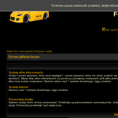
Ta strona używa ciasteczek (cookies), dzięki którym
F
RC AUT
Wątki bez odpowiedzi
|
Aktywne wątki
Strona główna forum
Szukaj słów kluczowych:
Dodaj
+
przed wyrazem, który musi wystąpić i
-
przed wyrazem, który nie może znaleźć się
wynikach. Wpisz listę słów oddzielanych za pomocą
|
pomiędzy nawiasami, jeśli tylko jedno
słów musi zostać znalezione. Możesz także użyć * zamiast dowolnego ciągu znaków.
Szukaj autora:
Możesz użyć * zamiast dowolnego ciągu znaków.
Przeszukaj działy:
Wybierz działy, które chcesz przeszukać. Poddziały są przeszukiwane automatycznie, chy
opcja „Przeszukuj poddziały” jest wyłączona.
Op