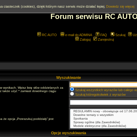
a ciasteczek (cookies), dzięki którym nasz serwis może działać lepiej.
Dowiedz się więcej
Forum serwisu RC AUT
RC AUTO
e-mail do ADMINA
FAQ
Szukaj
Uż
Zaloguj
Zarejestruj
Wyszukiwanie
w wynikach. Wpisz listę słów oddzielanych za
Szukaj wszystkich wyrazów lub całego w
sz także użyć * zamiast dowolnego ciągu
Szukaj któregokolwiek z wyrazów
a że opcja „Przeszukuj poddziały” jest
Opcje wyszukiwania