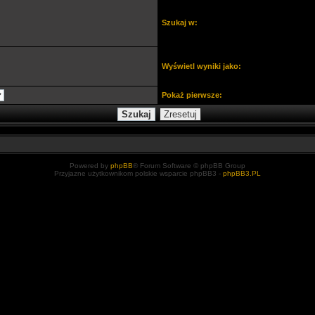
Szukaj w:
Wyświetl wyniki jako:
Pokaż pierwsze:
Powered by
phpBB
® Forum Software © phpBB Group
Przyjazne użytkownikom polskie wsparcie phpBB3 -
phpBB3.PL