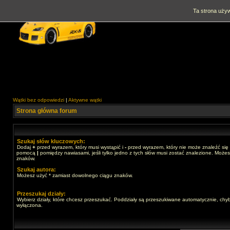
Ta strona używ
Wątki bez odpowiedzi
|
Aktywne wątki
Strona główna forum
Szukaj słów kluczowych:
Dodaj
+
przed wyrazem, który musi wystąpić i
-
przed wyrazem, który nie może znaleźć się 
pomocą
|
pomiędzy nawiasami, jeśli tylko jedno z tych słów musi zostać znalezione. Może
znaków.
Szukaj autora:
Możesz użyć * zamiast dowolnego ciągu znaków.
Przeszukaj działy:
Wybierz działy, które chcesz przeszukać. Poddziały są przeszukiwane automatycznie, chyb
wyłączona.