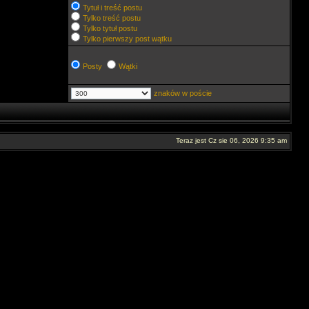
Tytuł i treść postu
Tylko treść postu
Tylko tytuł postu
Tylko pierwszy post wątku
Posty
Wątki
znaków w poście
Teraz jest Cz sie 06, 2026 9:35 am