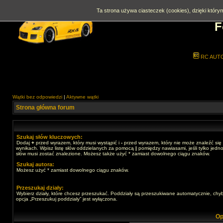
Ta strona używa ciasteczek (cookies), dzięki którym
F
RC AUT
Wątki bez odpowiedzi
|
Aktywne wątki
Strona główna forum
Szukaj słów kluczowych:
Dodaj
+
przed wyrazem, który musi wystąpić i
-
przed wyrazem, który nie może znaleźć się
wynikach. Wpisz listę słów oddzielanych za pomocą
|
pomiędzy nawiasami, jeśli tylko jedno
słów musi zostać znalezione. Możesz także użyć * zamiast dowolnego ciągu znaków.
Szukaj autora:
Możesz użyć * zamiast dowolnego ciągu znaków.
Przeszukaj działy:
Wybierz działy, które chcesz przeszukać. Poddziały są przeszukiwane automatycznie, chy
opcja „Przeszukuj poddziały” jest wyłączona.
Op