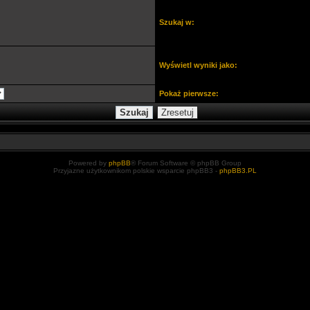
Szukaj w:
Wyświetl wyniki jako:
Pokaż pierwsze:
Powered by
phpBB
® Forum Software © phpBB Group
Przyjazne użytkownikom polskie wsparcie phpBB3 -
phpBB3.PL