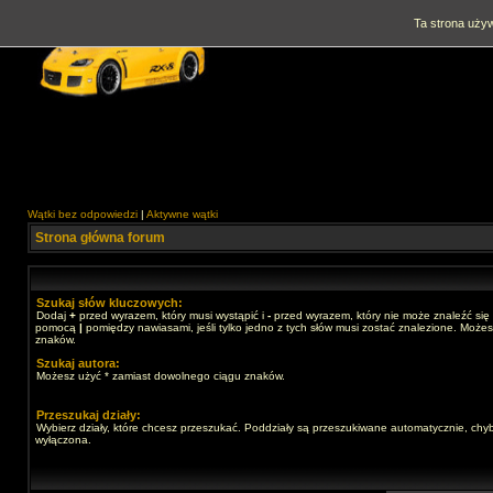
Ta strona używ
Wątki bez odpowiedzi
|
Aktywne wątki
Strona główna forum
Szukaj słów kluczowych:
Dodaj
+
przed wyrazem, który musi wystąpić i
-
przed wyrazem, który nie może znaleźć się 
pomocą
|
pomiędzy nawiasami, jeśli tylko jedno z tych słów musi zostać znalezione. Może
znaków.
Szukaj autora:
Możesz użyć * zamiast dowolnego ciągu znaków.
Przeszukaj działy:
Wybierz działy, które chcesz przeszukać. Poddziały są przeszukiwane automatycznie, chyb
wyłączona.