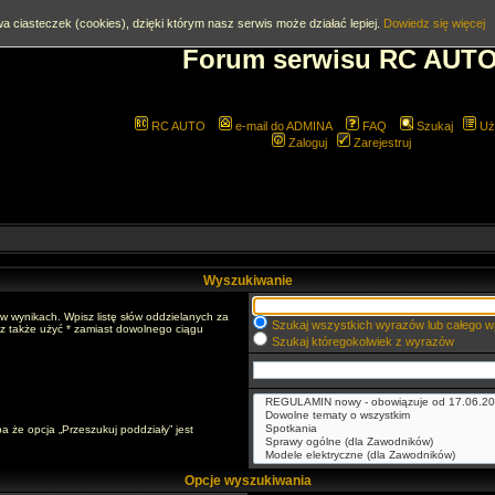
a ciasteczek (cookies), dzięki którym nasz serwis może działać lepiej.
Dowiedz się więcej
Forum serwisu RC AUT
RC AUTO
e-mail do ADMINA
FAQ
Szukaj
Uż
Zaloguj
Zarejestruj
Wyszukiwanie
w wynikach. Wpisz listę słów oddzielanych za
Szukaj wszystkich wyrazów lub całego w
sz także użyć * zamiast dowolnego ciągu
Szukaj któregokolwiek z wyrazów
a że opcja „Przeszukuj poddziały” jest
Opcje wyszukiwania