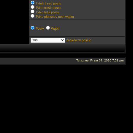
Tytuł i treść postu
Tylko treść postu
Tylko tytuł postu
Tylko pierwszy post wątku
Posty
Wątki
znaków w poście
Teraz jest Pt sie 07, 2026 7:53 pm