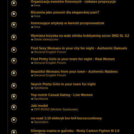
Organizacja eventów firmowych - ciekawe propozycje
w
Inne
Biżuteria jako prezent dla eleganckiej pani?
w
Inne
Interesujące artykuły w kwestii przeprowadzek
w
Inne
Wymiana łożyska na wale silnika hobbywing ezrun 3652 SL G2
w
Silniki elektryczne
Find Sexy Womans in your city for night - Authentic Damsels
w
General English Forum
Find Pretty Girls in your town for night - Real Women
w
General English Forum
Beautiful Womans from your town - Authentic Maidens
w
General English Forum
Search Pretty Girls in your town for night
w
Spotkania
Top-notch Сasual Dating - Live Women
w
Spotkania
Jaki model
w
OFF-ROAD (Modele Spalinowe)
on-road 1:10 elektryk bsr-bt4 bezszczotkowy
w
Sprzedam
Dźwignia ssania w gaźniku - Reely Carbon Fighter III 1:6