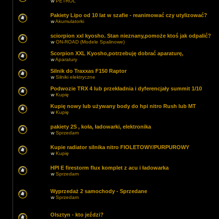
w
PETROL
Pakiety Lipo od 10 lat w szafie - reanimować czy utylizować?
w
Akumulatorki
sciorpion xxl kyosho. Stan nieznany,pomoże ktoś jak odpalić?
w
ON-ROAD (Modele Spalinowe)
Scorpion XXL Kyosho,potrzebuję dobrać aparaturę,
w
Aparatury
Silnik do Traxxas F150 Raptor
w
Silniki elektryczne
Podwozie TRX 4 lub przekładnia i dyferencjały summit 1/10
w
Kupię
Kupię nowy lub używany body do hpi nitro Rush lub MT
w
Kupię
pakiety 2S , koła, ładowarki, elektronika
w
Sprzedam
Kupie radiator silnika nitro FIOLETOWY/PURPUROWY
w
Kupię
HPI E firestorm flux komplet z acu i ładowarka
w
Sprzedam
Wyprzedaż 2 samochody - Sprzedane
w
Sprzedam
Olsztyn - kto jeździ?