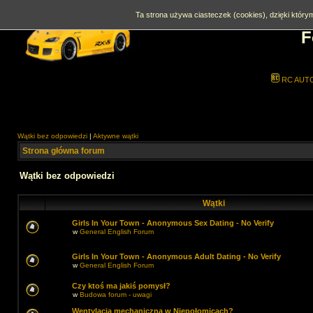
Ta strona używa ciasteczek (cookies), dzięki którym
F
RC AUT
Wątki bez odpowiedzi
|
Aktywne wątki
Strona główna forum
Wątki bez odpowiedzi
Wątki
Girls In Your Town - Anonymous Sex Dating - No Verify
w
General English Forum
Girls In Your Town - Anonymous Adult Dating - No Verify
w
General English Forum
Czy ktoś ma jakiś pomysł?
w
Budowa forum - uwagi
Wentylacja mechaniczna w Niepołomicach?