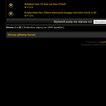
Adapter hex 12 mm na hex 17mm
w
Kupię
Kupię koła hex 14mm karoseria truggy monster truck 1:10
w
Kupię
Wyświetl posty nie starsze niż:
Strona
1
z
20
[ Znaleziono więcej niż 1000 wyników ]
Strona główna forum
Powered by
php
Przyjazne użytkowniko