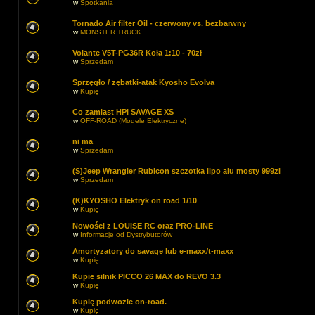
w
Spotkania
Tornado Air filter Oil - czerwony vs. bezbarwny
w
MONSTER TRUCK
Volante V5T-PG36R Koła 1:10 - 70zł
w
Sprzedam
Sprzęgło / zębatki-atak Kyosho Evolva
w
Kupię
Co zamiast HPI SAVAGE XS
w
OFF-ROAD (Modele Elektryczne)
ni ma
w
Sprzedam
(S)Jeep Wrangler Rubicon szczotka lipo alu mosty 999zl
w
Sprzedam
(K)KYOSHO Elektryk on road 1/10
w
Kupię
Nowości z LOUISE RC oraz PRO-LINE
w
Informacje od Dystrybutorów
Amortyzatory do savage lub e-maxx/t-maxx
w
Kupię
Kupie silnik PICCO 26 MAX do REVO 3.3
w
Kupię
Kupię podwozie on-road.
w
Kupię