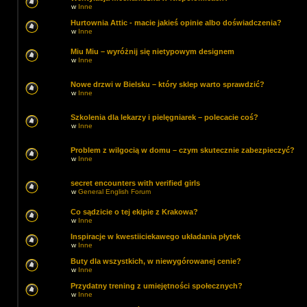
w
Inne
Hurtownia Attic - macie jakieś opinie albo doświadczenia?
w
Inne
Miu Miu – wyróżnij się nietypowym designem
w
Inne
Nowe drzwi w Bielsku – który sklep warto sprawdzić?
w
Inne
Szkolenia dla lekarzy i pielęgniarek – polecacie coś?
w
Inne
Problem z wilgocią w domu – czym skutecznie zabezpieczyć?
w
Inne
secret encounters with verified girls
w
General English Forum
Co sądzicie o tej ekipie z Krakowa?
w
Inne
Inspiracje w kwestiiciekawego układania płytek
w
Inne
Buty dla wszystkich, w niewygórowanej cenie?
w
Inne
Przydatny trening z umiejętności społecznych?
w
Inne