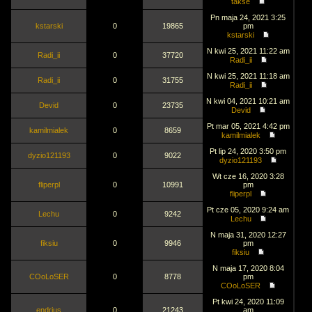
takse
Pn maja 24, 2021 3:25
kstarski
0
19865
pm
kstarski
N kwi 25, 2021 11:22 am
Radi_ii
0
37720
Radi_ii
N kwi 25, 2021 11:18 am
Radi_ii
0
31755
Radi_ii
N kwi 04, 2021 10:21 am
Devid
0
23735
Devid
Pt mar 05, 2021 4:42 pm
kamilmialek
0
8659
kamilmialek
Pt lip 24, 2020 3:50 pm
dyzio121193
0
9022
dyzio121193
Wt cze 16, 2020 3:28
fliperpl
0
10991
pm
fliperpl
Pt cze 05, 2020 9:24 am
Lechu
0
9242
Lechu
N maja 31, 2020 12:27
fiksiu
0
9946
pm
fiksiu
N maja 17, 2020 8:04
COoLoSER
0
8778
pm
COoLoSER
Pt kwi 24, 2020 11:09
endrjus
0
21243
am