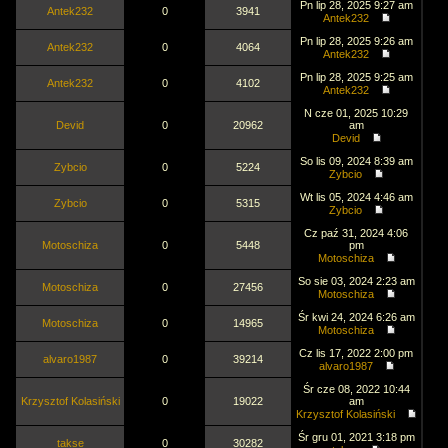
Pn lip 28, 2025 9:27 am
Antek232
0
3941
Antek232
Pn lip 28, 2025 9:26 am
Antek232
0
4064
Antek232
Pn lip 28, 2025 9:25 am
Antek232
0
4102
Antek232
N cze 01, 2025 10:29
Devid
0
20962
am
Devid
So lis 09, 2024 8:39 am
Zybcio
0
5224
Zybcio
Wt lis 05, 2024 4:46 am
Zybcio
0
5315
Zybcio
Cz paź 31, 2024 4:06
Motoschiza
0
5448
pm
Motoschiza
So sie 03, 2024 2:23 am
Motoschiza
0
27456
Motoschiza
Śr kwi 24, 2024 6:26 am
Motoschiza
0
14965
Motoschiza
Cz lis 17, 2022 2:00 pm
alvaro1987
0
39214
alvaro1987
Śr cze 08, 2022 10:44
Krzysztof Kolasiński
0
19022
am
Krzysztof Kolasiński
Śr gru 01, 2021 3:18 pm
takse
0
30282