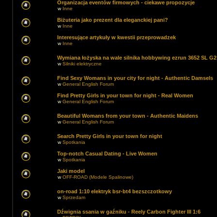
Organizacja eventów firmowych - ciekawe propozycje
w
Inne
Biżuteria jako prezent dla eleganckiej pani?
w
Inne
Interesujące artykuły w kwestii przeprowadzek
w
Inne
Wymiana łożyska na wale silnika hobbywing ezrun 3652 SL G2
w
Silniki elektryczne
Find Sexy Womans in your city for night - Authentic Damsels
w
General English Forum
Find Pretty Girls in your town for night - Real Women
w
General English Forum
Beautiful Womans from your town - Authentic Maidens
w
General English Forum
Search Pretty Girls in your town for night
w
Spotkania
Top-notch Сasual Dating - Live Women
w
Spotkania
Jaki model
w
OFF-ROAD (Modele Spalinowe)
on-road 1:10 elektryk bsr-bt4 bezszczotkowy
w
Sprzedam
Dźwignia ssania w gaźniku - Reely Carbon Fighter III 1:6