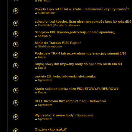
w
PETROL
Pakiety Lipo od 10 lat w szafie - reanimować czy utylizować?
w
Akumulatorki
sciorpion xxl kyosho. Stan nieznany,pomoże ktoś jak odpalić?
w
ON-ROAD (Modele Spalinowe)
Scorpion XXL Kyosho,potrzebuję dobrać aparaturę,
w
Aparatury
Silnik do Traxxas F150 Raptor
w
Silniki elektryczne
Podwozie TRX 4 lub przekładnia i dyferencjały summit 1/10
w
Kupię
Kupię nowy lub używany body do hpi nitro Rush lub MT
w
Kupię
pakiety 2S , koła, ładowarki, elektronika
w
Sprzedam
Kupie radiator silnika nitro FIOLETOWY/PURPUROWY
w
Kupię
HPI E firestorm flux komplet z acu i ładowarka
w
Sprzedam
Wyprzedaż 2 samochody - Sprzedane
w
Sprzedam
Olsztyn - kto jeździ?