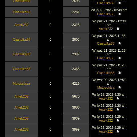
Ciastulka88
0
2693
Ciastulka88
Wt lis 18, 2025 10:48 am
Ciastulka88
0
2281
Ciastulka88
Wt paź 21, 2025 12:39
Antek232
0
2313
pm
Antek232
Wt paź 21, 2025 11:36
Ciastulka88
0
2602
am
Ciastulka88
Wt paź 21, 2025 11:25
Ciastulka88
0
2397
am
Ciastulka88
Wt paź 21, 2025 11:23
Ciastulka88
0
2368
am
Ciastulka88
Wt wrz 09, 2025 12:51
Motoschiza
0
4216
am
Motoschiza
Pn lip 28, 2025 9:30 am
Antek232
0
5670
Antek232
Pn lip 28, 2025 9:30 am
Antek232
0
3986
Antek232
Pn lip 28, 2025 9:29 am
Antek232
0
3939
Antek232
Pn lip 28, 2025 9:29 am
Antek232
0
3999
Antek232