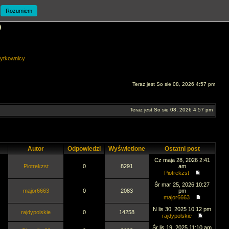
Rozumiem
O
ytkownicy
Teraz jest So sie 08, 2026 4:57 pm
Teraz jest So sie 08, 2026 4:57 pm
Autor
Odpowiedzi
Wyświetlone
Ostatni post
Cz maja 28, 2026 2:41
Piotrekzst
0
8291
am
Piotrekzst
Śr mar 25, 2026 10:27
major6663
0
2083
pm
major6663
N lis 30, 2025 10:12 pm
rajdypolskie
0
14258
rajdypolskie
Śr lis 19, 2025 11:10 am