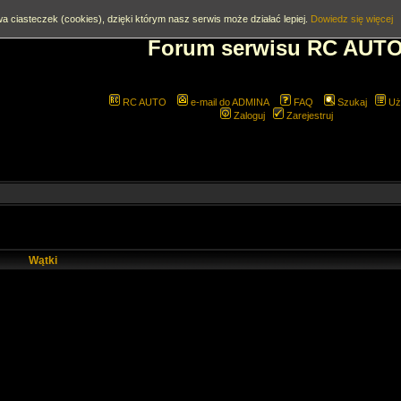
a ciasteczek (cookies), dzięki którym nasz serwis może działać lepiej.
Dowiedz się więcej
Forum serwisu RC AUT
RC AUTO
e-mail do ADMINA
FAQ
Szukaj
Uż
Zaloguj
Zarejestruj
Wątki