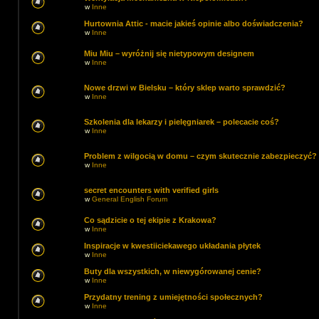
w
Inne
Hurtownia Attic - macie jakieś opinie albo doświadczenia?
w
Inne
Miu Miu – wyróżnij się nietypowym designem
w
Inne
Nowe drzwi w Bielsku – który sklep warto sprawdzić?
w
Inne
Szkolenia dla lekarzy i pielęgniarek – polecacie coś?
w
Inne
Problem z wilgocią w domu – czym skutecznie zabezpieczyć?
w
Inne
secret encounters with verified girls
w
General English Forum
Co sądzicie o tej ekipie z Krakowa?
w
Inne
Inspiracje w kwestiiciekawego układania płytek
w
Inne
Buty dla wszystkich, w niewygórowanej cenie?
w
Inne
Przydatny trening z umiejętności społecznych?
w
Inne