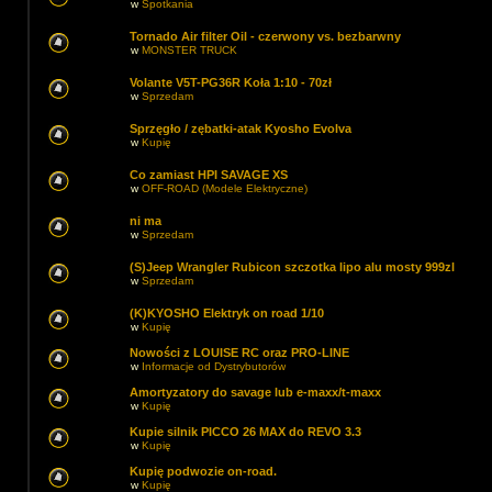
w
Spotkania
Tornado Air filter Oil - czerwony vs. bezbarwny
w
MONSTER TRUCK
Volante V5T-PG36R Koła 1:10 - 70zł
w
Sprzedam
Sprzęgło / zębatki-atak Kyosho Evolva
w
Kupię
Co zamiast HPI SAVAGE XS
w
OFF-ROAD (Modele Elektryczne)
ni ma
w
Sprzedam
(S)Jeep Wrangler Rubicon szczotka lipo alu mosty 999zl
w
Sprzedam
(K)KYOSHO Elektryk on road 1/10
w
Kupię
Nowości z LOUISE RC oraz PRO-LINE
w
Informacje od Dystrybutorów
Amortyzatory do savage lub e-maxx/t-maxx
w
Kupię
Kupie silnik PICCO 26 MAX do REVO 3.3
w
Kupię
Kupię podwozie on-road.
w
Kupię