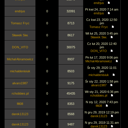
endrjus
Pt kwi 24, 2020 7:14 am
endrjus
0
32091
endrjus
Cz kwi 23, 2020 12:50
Tomasz Fryc
0
8713
pm
Tomasz Fryc
Wt lut 25, 2020 3:45 pm
Sławek Siw.
0
8617
Sławek Siw.
Cz lut 20, 2020 12:40
DON_VITO
0
30075
pm
DON_VITO
Pn lut 17, 2020 9:06 pm
Michał Abramowicz
0
8937
Michał Abramowicz
Śr sty 29, 2020 11:01
michaldenisiuk
0
8503
pm
michaldenisiuk
Śr sty 22, 2020 1:58 pm
alvaro1987
0
9175
alvaro1987
Wt sty 21, 2020 6:36 pm
rchobbies.pl
0
45435
rchobbies.pl
N sty 12, 2020 7:43 pm
fifi08
0
8353
fifi08
N gru 29, 2019 12:19 pm
darek13123
0
8568
darek13123
N gru 29, 2019 11:31 am
darek13123
0
9487
darek13123