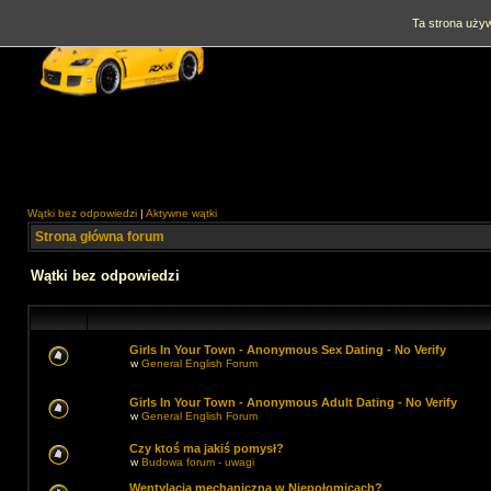
Ta strona używ
Wątki bez odpowiedzi
|
Aktywne wątki
Strona główna forum
Wątki bez odpowiedzi
Girls In Your Town - Anonymous Sex Dating - No Verify
w
General English Forum
Girls In Your Town - Anonymous Adult Dating - No Verify
w
General English Forum
Czy ktoś ma jakiś pomysł?
w
Budowa forum - uwagi
Wentylacja mechaniczna w Niepołomicach?