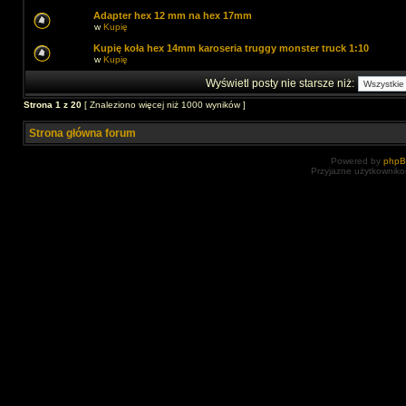
Adapter hex 12 mm na hex 17mm
w
Kupię
Kupię koła hex 14mm karoseria truggy monster truck 1:10
w
Kupię
Wyświetl posty nie starsze niż:
Strona
1
z
20
[ Znaleziono więcej niż 1000 wyników ]
Strona główna forum
Powered by
php
Przyjazne użytkowniko