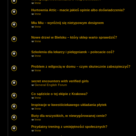
w
Inne
Hurtownia Attic - macie jakieś opinie albo doświadczenia?
w
Inne
Miu Miu – wyróżnij się nietypowym designem
w
Inne
Nowe drzwi w Bielsku – który sklep warto sprawdzić?
w
Inne
Szkolenia dla lekarzy i pielęgniarek – polecacie coś?
w
Inne
Problem z wilgocią w domu – czym skutecznie zabezpieczyć?
w
Inne
secret encounters with verified girls
w
General English Forum
Co sądzicie o tej ekipie z Krakowa?
w
Inne
Inspiracje w kwestiiciekawego układania płytek
w
Inne
Buty dla wszystkich, w niewygórowanej cenie?
w
Inne
Przydatny trening z umiejętności społecznych?
w
Inne