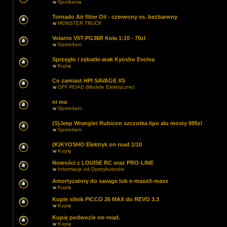
w
Spotkania
Tornado Air filter Oil - czerwony vs. bezbarwny
w
MONSTER TRUCK
Volante V5T-PG36R Koła 1:10 - 70zł
w
Sprzedam
Sprzęgło / zębatki-atak Kyosho Evolva
w
Kupię
Co zamiast HPI SAVAGE XS
w
OFF-ROAD (Modele Elektryczne)
ni ma
w
Sprzedam
(S)Jeep Wrangler Rubicon szczotka lipo alu mosty 999zl
w
Sprzedam
(K)KYOSHO Elektryk on road 1/10
w
Kupię
Nowości z LOUISE RC oraz PRO-LINE
w
Informacje od Dystrybutorów
Amortyzatory do savage lub e-maxx/t-maxx
w
Kupię
Kupie silnik PICCO 26 MAX do REVO 3.3
w
Kupię
Kupię podwozie on-road.
w
Kupię