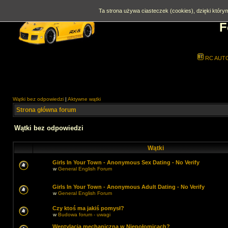
Ta strona używa ciasteczek (cookies), dzięki którym
F
RC AUT
Wątki bez odpowiedzi
|
Aktywne wątki
Strona główna forum
Wątki bez odpowiedzi
Wątki
Girls In Your Town - Anonymous Sex Dating - No Verify
w
General English Forum
Girls In Your Town - Anonymous Adult Dating - No Verify
w
General English Forum
Czy ktoś ma jakiś pomysł?
w
Budowa forum - uwagi
Wentylacja mechaniczna w Niepołomicach?