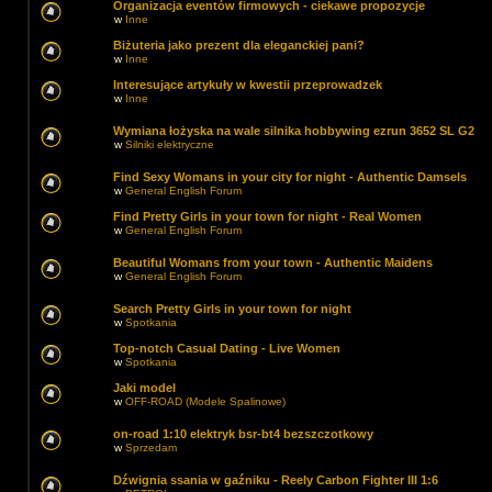
Organizacja eventów firmowych - ciekawe propozycje
w
Inne
Biżuteria jako prezent dla eleganckiej pani?
w
Inne
Interesujące artykuły w kwestii przeprowadzek
w
Inne
Wymiana łożyska na wale silnika hobbywing ezrun 3652 SL G2
w
Silniki elektryczne
Find Sexy Womans in your city for night - Authentic Damsels
w
General English Forum
Find Pretty Girls in your town for night - Real Women
w
General English Forum
Beautiful Womans from your town - Authentic Maidens
w
General English Forum
Search Pretty Girls in your town for night
w
Spotkania
Top-notch Сasual Dating - Live Women
w
Spotkania
Jaki model
w
OFF-ROAD (Modele Spalinowe)
on-road 1:10 elektryk bsr-bt4 bezszczotkowy
w
Sprzedam
Dźwignia ssania w gaźniku - Reely Carbon Fighter III 1:6