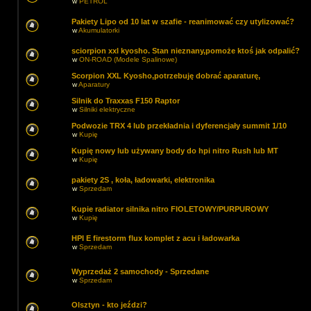
w
PETROL
Pakiety Lipo od 10 lat w szafie - reanimować czy utylizować?
w
Akumulatorki
sciorpion xxl kyosho. Stan nieznany,pomoże ktoś jak odpalić?
w
ON-ROAD (Modele Spalinowe)
Scorpion XXL Kyosho,potrzebuję dobrać aparaturę,
w
Aparatury
Silnik do Traxxas F150 Raptor
w
Silniki elektryczne
Podwozie TRX 4 lub przekładnia i dyferencjały summit 1/10
w
Kupię
Kupię nowy lub używany body do hpi nitro Rush lub MT
w
Kupię
pakiety 2S , koła, ładowarki, elektronika
w
Sprzedam
Kupie radiator silnika nitro FIOLETOWY/PURPUROWY
w
Kupię
HPI E firestorm flux komplet z acu i ładowarka
w
Sprzedam
Wyprzedaż 2 samochody - Sprzedane
w
Sprzedam
Olsztyn - kto jeździ?