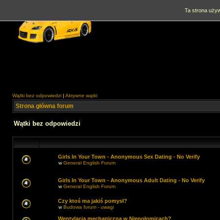
Ta strona używ
Wątki bez odpowiedzi
|
Aktywne wątki
Strona główna forum
Wątki bez odpowiedzi
Girls In Your Town - Anonymous Sex Dating - No Verify
w
General English Forum
Girls In Your Town - Anonymous Adult Dating - No Verify
w
General English Forum
Czy ktoś ma jakiś pomysł?
w
Budowa forum - uwagi
Wentylacja mechaniczna w Niepołomicach?