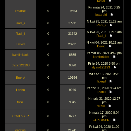
takse
Pn maja 24, 2021 3:25
kstarski
0
19863
pm
kstarski
N kwi 25, 2021 11:22 am
Radi_ii
0
37711
Radi_ii
N kwi 25, 2021 11:18 am
Radi_ii
0
31742
Radi_ii
N kwi 04, 2021 10:21 am
Devid
0
23731
Devid
Pt mar 05, 2021 4:42 pm
kamilmialek
0
8655
kamilmialek
Pt lip 24, 2020 3:50 pm
dyzio121193
0
9020
dyzio121193
Wt cze 16, 2020 3:28
fliperpl
0
10984
pm
fliperpl
Pt cze 05, 2020 9:24 am
Lechu
0
9240
Lechu
N maja 31, 2020 12:27
fiksiu
0
9945
pm
fiksiu
N maja 17, 2020 8:04
COoLoSER
0
8777
pm
COoLoSER
Pt kwi 24, 2020 11:09
endrjus
0
21241
am