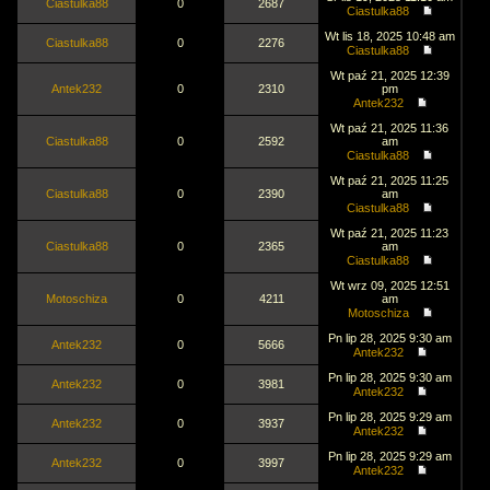
Ciastulka88
0
2687
Ciastulka88
Wt lis 18, 2025 10:48 am
Ciastulka88
0
2276
Ciastulka88
Wt paź 21, 2025 12:39
Antek232
0
2310
pm
Antek232
Wt paź 21, 2025 11:36
Ciastulka88
0
2592
am
Ciastulka88
Wt paź 21, 2025 11:25
Ciastulka88
0
2390
am
Ciastulka88
Wt paź 21, 2025 11:23
Ciastulka88
0
2365
am
Ciastulka88
Wt wrz 09, 2025 12:51
Motoschiza
0
4211
am
Motoschiza
Pn lip 28, 2025 9:30 am
Antek232
0
5666
Antek232
Pn lip 28, 2025 9:30 am
Antek232
0
3981
Antek232
Pn lip 28, 2025 9:29 am
Antek232
0
3937
Antek232
Pn lip 28, 2025 9:29 am
Antek232
0
3997
Antek232