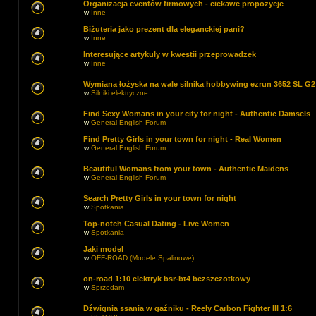
Organizacja eventów firmowych - ciekawe propozycje
w
Inne
Biżuteria jako prezent dla eleganckiej pani?
w
Inne
Interesujące artykuły w kwestii przeprowadzek
w
Inne
Wymiana łożyska na wale silnika hobbywing ezrun 3652 SL G2
w
Silniki elektryczne
Find Sexy Womans in your city for night - Authentic Damsels
w
General English Forum
Find Pretty Girls in your town for night - Real Women
w
General English Forum
Beautiful Womans from your town - Authentic Maidens
w
General English Forum
Search Pretty Girls in your town for night
w
Spotkania
Top-notch Сasual Dating - Live Women
w
Spotkania
Jaki model
w
OFF-ROAD (Modele Spalinowe)
on-road 1:10 elektryk bsr-bt4 bezszczotkowy
w
Sprzedam
Dźwignia ssania w gaźniku - Reely Carbon Fighter III 1:6