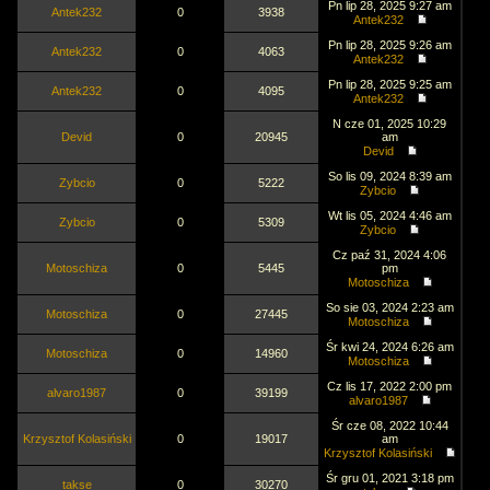
Pn lip 28, 2025 9:27 am
Antek232
0
3938
Antek232
Pn lip 28, 2025 9:26 am
Antek232
0
4063
Antek232
Pn lip 28, 2025 9:25 am
Antek232
0
4095
Antek232
N cze 01, 2025 10:29
Devid
0
20945
am
Devid
So lis 09, 2024 8:39 am
Zybcio
0
5222
Zybcio
Wt lis 05, 2024 4:46 am
Zybcio
0
5309
Zybcio
Cz paź 31, 2024 4:06
Motoschiza
0
5445
pm
Motoschiza
So sie 03, 2024 2:23 am
Motoschiza
0
27445
Motoschiza
Śr kwi 24, 2024 6:26 am
Motoschiza
0
14960
Motoschiza
Cz lis 17, 2022 2:00 pm
alvaro1987
0
39199
alvaro1987
Śr cze 08, 2022 10:44
Krzysztof Kolasiński
0
19017
am
Krzysztof Kolasiński
Śr gru 01, 2021 3:18 pm
takse
0
30270