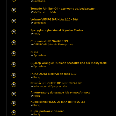
w
Spotkania
Tornado Air filter Oil - czerwony vs. bezbarwny
w
MONSTER TRUCK
Volante V5T-PG36R Koła 1:10 - 70zł
w
Sprzedam
Sprzęgło / zębatki-atak Kyosho Evolva
w
Kupię
Co zamiast HPI SAVAGE XS
w
OFF-ROAD (Modele Elektryczne)
ni ma
w
Sprzedam
(S)Jeep Wrangler Rubicon szczotka lipo alu mosty 999zl
w
Sprzedam
(K)KYOSHO Elektryk on road 1/10
w
Kupię
Nowości z LOUISE RC oraz PRO-LINE
w
Informacje od Dystrybutorów
Amortyzatory do savage lub e-maxx/t-maxx
w
Kupię
Kupie silnik PICCO 26 MAX do REVO 3.3
w
Kupię
Kupię podwozie on-road.
w
Kupię