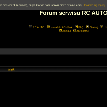
a ciasteczek (cookies), dzięki którym nasz serwis może działać lepiej.
Dowiedz się więcej
Forum serwisu RC AUT
RC AUTO
e-mail do ADMINA
FAQ
Szukaj
Uż
Zaloguj
Zarejestruj
Wątki