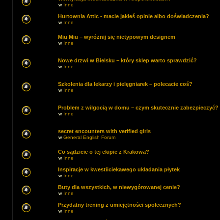
w
Inne
Hurtownia Attic - macie jakieś opinie albo doświadczenia?
w
Inne
Miu Miu – wyróżnij się nietypowym designem
w
Inne
Nowe drzwi w Bielsku – który sklep warto sprawdzić?
w
Inne
Szkolenia dla lekarzy i pielęgniarek – polecacie coś?
w
Inne
Problem z wilgocią w domu – czym skutecznie zabezpieczyć?
w
Inne
secret encounters with verified girls
w
General English Forum
Co sądzicie o tej ekipie z Krakowa?
w
Inne
Inspiracje w kwestiiciekawego układania płytek
w
Inne
Buty dla wszystkich, w niewygórowanej cenie?
w
Inne
Przydatny trening z umiejętności społecznych?
w
Inne