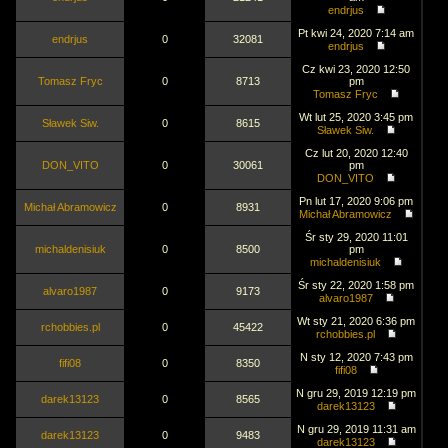
endrjus
Pt kwi 24, 2020 7:14 am
endrjus
0
32081
endrjus
Cz kwi 23, 2020 12:50
Tomasz Fryc
0
8713
pm
Tomasz Fryc
Wt lut 25, 2020 3:45 pm
Sławek Siw.
0
8615
Sławek Siw.
Cz lut 20, 2020 12:40
DON_VITO
0
30061
pm
DON_VITO
Pn lut 17, 2020 9:06 pm
Michał Abramowicz
0
8931
Michał Abramowicz
Śr sty 29, 2020 11:01
michaldenisiuk
0
8500
pm
michaldenisiuk
Śr sty 22, 2020 1:58 pm
alvaro1987
0
9173
alvaro1987
Wt sty 21, 2020 6:36 pm
rchobbies.pl
0
45422
rchobbies.pl
N sty 12, 2020 7:43 pm
fifi08
0
8350
fifi08
N gru 29, 2019 12:19 pm
darek13123
0
8565
darek13123
N gru 29, 2019 11:31 am
darek13123
0
9483
darek13123