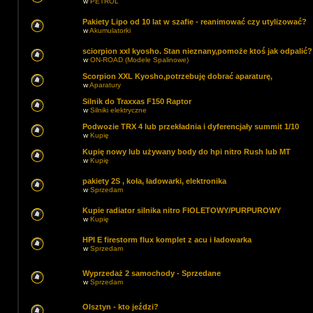
w
PETROL
Pakiety Lipo od 10 lat w szafie - reanimować czy utylizować?
w
Akumulatorki
sciorpion xxl kyosho. Stan nieznany,pomoże ktoś jak odpalić?
w
ON-ROAD (Modele Spalinowe)
Scorpion XXL Kyosho,potrzebuję dobrać aparaturę,
w
Aparatury
Silnik do Traxxas F150 Raptor
w
Silniki elektryczne
Podwozie TRX 4 lub przekładnia i dyferencjały summit 1/10
w
Kupię
Kupię nowy lub używany body do hpi nitro Rush lub MT
w
Kupię
pakiety 2S , koła, ładowarki, elektronika
w
Sprzedam
Kupie radiator silnika nitro FIOLETOWY/PURPUROWY
w
Kupię
HPI E firestorm flux komplet z acu i ładowarka
w
Sprzedam
Wyprzedaż 2 samochody - Sprzedane
w
Sprzedam
Olsztyn - kto jeździ?