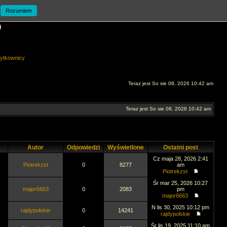
Rozumiem
O
ytkownicy
Teraz jest So sie 08, 2026 10:42 am
Teraz jest So sie 08, 2026 10:42 am
Autor
Odpowiedzi
Wyświetlone
Ostatni post
Cz maja 28, 2026 2:41
Piotrekzst
0
8277
am
Piotrekzst
Śr mar 25, 2026 10:27
major6663
0
2083
pm
major6663
N lis 30, 2025 10:12 pm
rajdypolskie
0
14241
rajdypolskie
Śr lis 19, 2025 11:10 am