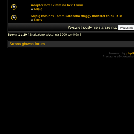
Adapter hex 12 mm na hex 17mm
w
Kupię
Kupię koła hex 14mm karoseria truggy monster truck 1:10
w
Kupię
Wyświetl posty nie starsze niż:
Strona
1
z
20
[ Znaleziono więcej niż 1000 wyników ]
Strona główna forum
Powered by
php
Przyjazne użytkowniko