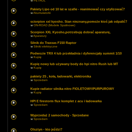
w
PETROL
Pakiety Lipo od 10 lat w szafie - reanimować czy utylizować?
w
Akumulatorki
sciorpion xxl kyosho. Stan nieznany,pomoże ktoś jak odpalić?
w
ON-ROAD (Modele Spalinowe)
Scorpion XXL Kyosho,potrzebuję dobrać aparaturę,
w
Aparatury
Silnik do Traxxas F150 Raptor
w
Silniki elektryczne
Podwozie TRX 4 lub przekładnia i dyferencjały summit 1/10
w
Kupię
Kupię nowy lub używany body do hpi nitro Rush lub MT
w
Kupię
pakiety 2S , koła, ładowarki, elektronika
w
Sprzedam
Kupie radiator silnika nitro FIOLETOWY/PURPUROWY
w
Kupię
HPI E firestorm flux komplet z acu i ładowarka
w
Sprzedam
Wyprzedaż 2 samochody - Sprzedane
w
Sprzedam
Olsztyn - kto jeździ?