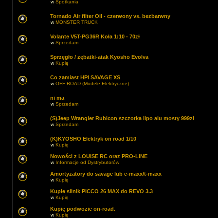
w
Spotkania
Tornado Air filter Oil - czerwony vs. bezbarwny
w
MONSTER TRUCK
Volante V5T-PG36R Koła 1:10 - 70zł
w
Sprzedam
Sprzęgło / zębatki-atak Kyosho Evolva
w
Kupię
Co zamiast HPI SAVAGE XS
w
OFF-ROAD (Modele Elektryczne)
ni ma
w
Sprzedam
(S)Jeep Wrangler Rubicon szczotka lipo alu mosty 999zl
w
Sprzedam
(K)KYOSHO Elektryk on road 1/10
w
Kupię
Nowości z LOUISE RC oraz PRO-LINE
w
Informacje od Dystrybutorów
Amortyzatory do savage lub e-maxx/t-maxx
w
Kupię
Kupie silnik PICCO 26 MAX do REVO 3.3
w
Kupię
Kupię podwozie on-road.
w
Kupię