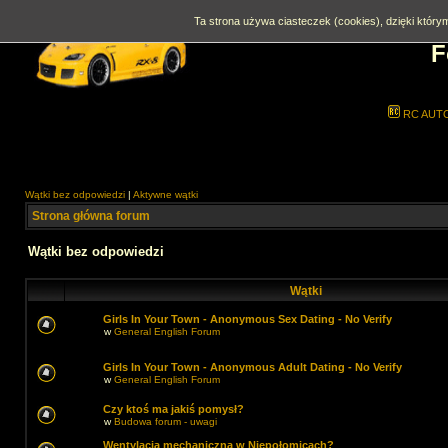
Ta strona używa ciasteczek (cookies), dzięki którym
F
RC AUT
Wątki bez odpowiedzi
|
Aktywne wątki
Strona główna forum
Wątki bez odpowiedzi
Wątki
Girls In Your Town - Anonymous Sex Dating - No Verify
w
General English Forum
Girls In Your Town - Anonymous Adult Dating - No Verify
w
General English Forum
Czy ktoś ma jakiś pomysł?
w
Budowa forum - uwagi
Wentylacja mechaniczna w Niepołomicach?