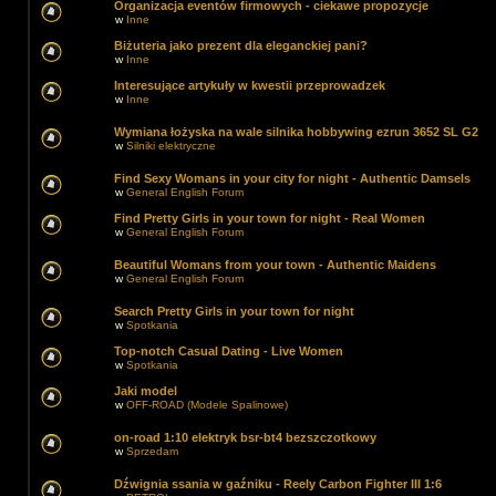
Organizacja eventów firmowych - ciekawe propozycje
w
Inne
Biżuteria jako prezent dla eleganckiej pani?
w
Inne
Interesujące artykuły w kwestii przeprowadzek
w
Inne
Wymiana łożyska na wale silnika hobbywing ezrun 3652 SL G2
w
Silniki elektryczne
Find Sexy Womans in your city for night - Authentic Damsels
w
General English Forum
Find Pretty Girls in your town for night - Real Women
w
General English Forum
Beautiful Womans from your town - Authentic Maidens
w
General English Forum
Search Pretty Girls in your town for night
w
Spotkania
Top-notch Сasual Dating - Live Women
w
Spotkania
Jaki model
w
OFF-ROAD (Modele Spalinowe)
on-road 1:10 elektryk bsr-bt4 bezszczotkowy
w
Sprzedam
Dźwignia ssania w gaźniku - Reely Carbon Fighter III 1:6