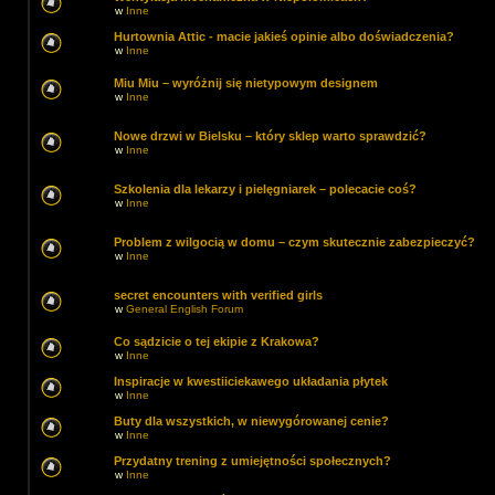
w
Inne
Hurtownia Attic - macie jakieś opinie albo doświadczenia?
w
Inne
Miu Miu – wyróżnij się nietypowym designem
w
Inne
Nowe drzwi w Bielsku – który sklep warto sprawdzić?
w
Inne
Szkolenia dla lekarzy i pielęgniarek – polecacie coś?
w
Inne
Problem z wilgocią w domu – czym skutecznie zabezpieczyć?
w
Inne
secret encounters with verified girls
w
General English Forum
Co sądzicie o tej ekipie z Krakowa?
w
Inne
Inspiracje w kwestiiciekawego układania płytek
w
Inne
Buty dla wszystkich, w niewygórowanej cenie?
w
Inne
Przydatny trening z umiejętności społecznych?
w
Inne