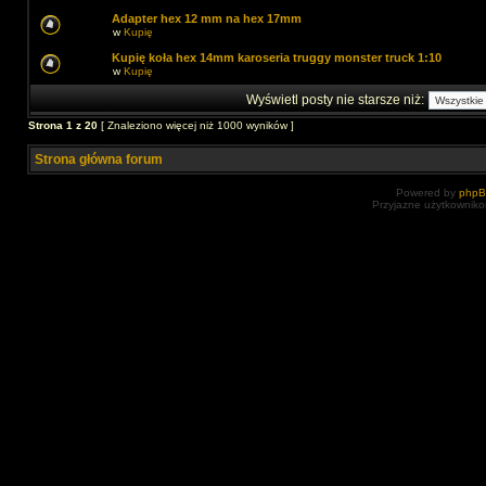
Adapter hex 12 mm na hex 17mm
w
Kupię
Kupię koła hex 14mm karoseria truggy monster truck 1:10
w
Kupię
Wyświetl posty nie starsze niż:
Strona
1
z
20
[ Znaleziono więcej niż 1000 wyników ]
Strona główna forum
Powered by
php
Przyjazne użytkowniko