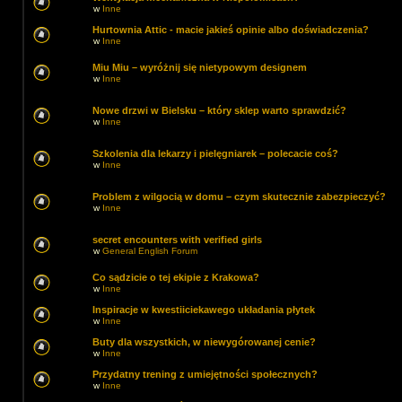
w
Inne
Hurtownia Attic - macie jakieś opinie albo doświadczenia?
w
Inne
Miu Miu – wyróżnij się nietypowym designem
w
Inne
Nowe drzwi w Bielsku – który sklep warto sprawdzić?
w
Inne
Szkolenia dla lekarzy i pielęgniarek – polecacie coś?
w
Inne
Problem z wilgocią w domu – czym skutecznie zabezpieczyć?
w
Inne
secret encounters with verified girls
w
General English Forum
Co sądzicie o tej ekipie z Krakowa?
w
Inne
Inspiracje w kwestiiciekawego układania płytek
w
Inne
Buty dla wszystkich, w niewygórowanej cenie?
w
Inne
Przydatny trening z umiejętności społecznych?
w
Inne