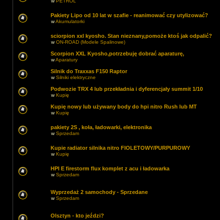
w
PETROL
Pakiety Lipo od 10 lat w szafie - reanimować czy utylizować?
w
Akumulatorki
sciorpion xxl kyosho. Stan nieznany,pomoże ktoś jak odpalić?
w
ON-ROAD (Modele Spalinowe)
Scorpion XXL Kyosho,potrzebuję dobrać aparaturę,
w
Aparatury
Silnik do Traxxas F150 Raptor
w
Silniki elektryczne
Podwozie TRX 4 lub przekładnia i dyferencjały summit 1/10
w
Kupię
Kupię nowy lub używany body do hpi nitro Rush lub MT
w
Kupię
pakiety 2S , koła, ładowarki, elektronika
w
Sprzedam
Kupie radiator silnika nitro FIOLETOWY/PURPUROWY
w
Kupię
HPI E firestorm flux komplet z acu i ładowarka
w
Sprzedam
Wyprzedaż 2 samochody - Sprzedane
w
Sprzedam
Olsztyn - kto jeździ?