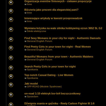
Organizacja eventów firmowych - ciekawe propozycje
w
Inne
Biżuteria jako prezent dla eleganckiej pani?
w
Inne
Interesujące artykuły w kwestii przeprowadzek
w
Inne
Wymiana łożyska na wale silnika hobbywing ezrun 3652 SL G2
w
Silniki elektryczne
Find Sexy Womans in your city for night - Authentic Damsels
w
General English Forum
Find Pretty Girls in your town for night - Real Women
w
General English Forum
Beautiful Womans from your town - Authentic Maidens
w
General English Forum
Search Pretty Girls in your town for night
w
Spotkania
Top-notch Сasual Dating - Live Women
w
Spotkania
Jaki model
w
OFF-ROAD (Modele Spalinowe)
on-road 1:10 elektryk bsr-bt4 bezszczotkowy
w
Sprzedam
Dźwignia ssania w gaźniku - Reely Carbon Fighter III 1:6