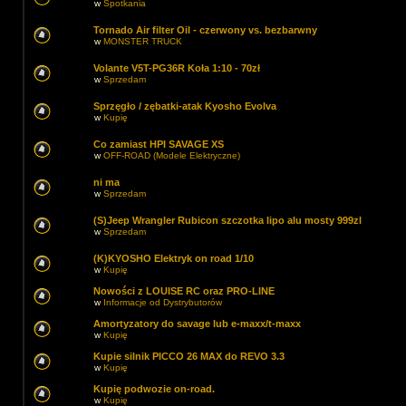
w
Spotkania
Tornado Air filter Oil - czerwony vs. bezbarwny
w
MONSTER TRUCK
Volante V5T-PG36R Koła 1:10 - 70zł
w
Sprzedam
Sprzęgło / zębatki-atak Kyosho Evolva
w
Kupię
Co zamiast HPI SAVAGE XS
w
OFF-ROAD (Modele Elektryczne)
ni ma
w
Sprzedam
(S)Jeep Wrangler Rubicon szczotka lipo alu mosty 999zl
w
Sprzedam
(K)KYOSHO Elektryk on road 1/10
w
Kupię
Nowości z LOUISE RC oraz PRO-LINE
w
Informacje od Dystrybutorów
Amortyzatory do savage lub e-maxx/t-maxx
w
Kupię
Kupie silnik PICCO 26 MAX do REVO 3.3
w
Kupię
Kupię podwozie on-road.
w
Kupię