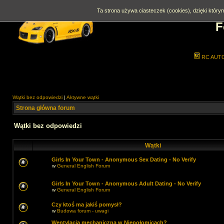
Ta strona używa ciasteczek (cookies), dzięki którym
F
RC AUT
Wątki bez odpowiedzi
|
Aktywne wątki
Strona główna forum
Wątki bez odpowiedzi
Wątki
Girls In Your Town - Anonymous Sex Dating - No Verify
w
General English Forum
Girls In Your Town - Anonymous Adult Dating - No Verify
w
General English Forum
Czy ktoś ma jakiś pomysł?
w
Budowa forum - uwagi
Wentylacja mechaniczna w Niepołomicach?