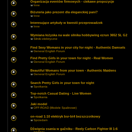
Organizacja eventów firmowych - ciekawe propozycje
w
Inne
Biżuteria jako prezent dla eleganckiej pani?
w
Inne
Interesujące artykuły w kwestii przeprowadzek
w
Inne
Wymiana łożyska na wale silnika hobbywing ezrun 3652 SL G2
w
Silniki elektryczne
Find Sexy Womans in your city for night - Authentic Damsels
w
General English Forum
Find Pretty Girls in your town for night - Real Women
w
General English Forum
Beautiful Womans from your town - Authentic Maidens
w
General English Forum
Search Pretty Girls in your town for night
w
Spotkania
Top-notch Сasual Dating - Live Women
w
Spotkania
Jaki model
w
OFF-ROAD (Modele Spalinowe)
on-road 1:10 elektryk bsr-bt4 bezszczotkowy
w
Sprzedam
Dźwignia ssania w gaźniku - Reely Carbon Fighter III 1:6