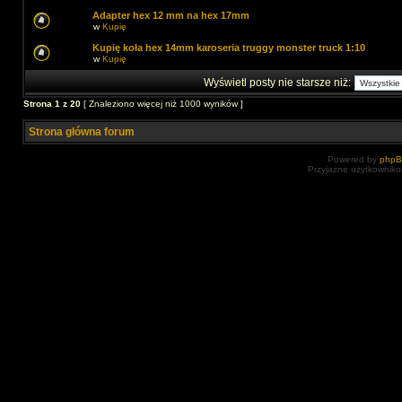
Adapter hex 12 mm na hex 17mm
w
Kupię
Kupię koła hex 14mm karoseria truggy monster truck 1:10
w
Kupię
Wyświetl posty nie starsze niż:
Strona
1
z
20
[ Znaleziono więcej niż 1000 wyników ]
Strona główna forum
Powered by
php
Przyjazne użytkowniko