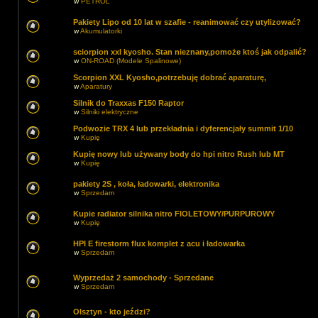
w
PETROL
Pakiety Lipo od 10 lat w szafie - reanimować czy utylizować?
w
Akumulatorki
sciorpion xxl kyosho. Stan nieznany,pomoże ktoś jak odpalić?
w
ON-ROAD (Modele Spalinowe)
Scorpion XXL Kyosho,potrzebuję dobrać aparaturę,
w
Aparatury
Silnik do Traxxas F150 Raptor
w
Silniki elektryczne
Podwozie TRX 4 lub przekładnia i dyferencjały summit 1/10
w
Kupię
Kupię nowy lub używany body do hpi nitro Rush lub MT
w
Kupię
pakiety 2S , koła, ładowarki, elektronika
w
Sprzedam
Kupie radiator silnika nitro FIOLETOWY/PURPUROWY
w
Kupię
HPI E firestorm flux komplet z acu i ładowarka
w
Sprzedam
Wyprzedaż 2 samochody - Sprzedane
w
Sprzedam
Olsztyn - kto jeździ?