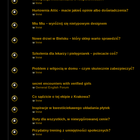
w
Inne
Hurtownia Attic - macie jakieś opinie albo doświadczenia?
w
Inne
Miu Miu – wyróżnij się nietypowym designem
w
Inne
Nowe drzwi w Bielsku – który sklep warto sprawdzić?
w
Inne
Szkolenia dla lekarzy i pielęgniarek – polecacie coś?
w
Inne
Problem z wilgocią w domu – czym skutecznie zabezpieczyć?
w
Inne
secret encounters with verified girls
w
General English Forum
Co sądzicie o tej ekipie z Krakowa?
w
Inne
Inspiracje w kwestiiciekawego układania płytek
w
Inne
Buty dla wszystkich, w niewygórowanej cenie?
w
Inne
Przydatny trening z umiejętności społecznych?
w
Inne