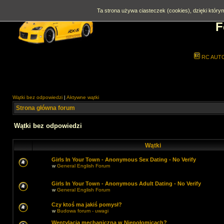
Ta strona używa ciasteczek (cookies), dzięki którym
F
RC AUT
Wątki bez odpowiedzi
|
Aktywne wątki
Strona główna forum
Wątki bez odpowiedzi
Wątki
Girls In Your Town - Anonymous Sex Dating - No Verify
w
General English Forum
Girls In Your Town - Anonymous Adult Dating - No Verify
w
General English Forum
Czy ktoś ma jakiś pomysł?
w
Budowa forum - uwagi
Wentylacja mechaniczna w Niepołomicach?