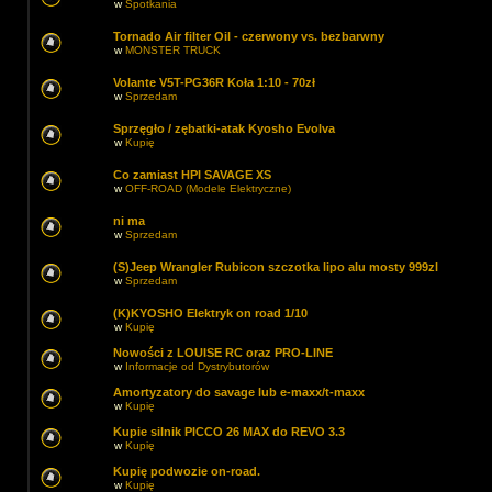
w
Spotkania
Tornado Air filter Oil - czerwony vs. bezbarwny
w
MONSTER TRUCK
Volante V5T-PG36R Koła 1:10 - 70zł
w
Sprzedam
Sprzęgło / zębatki-atak Kyosho Evolva
w
Kupię
Co zamiast HPI SAVAGE XS
w
OFF-ROAD (Modele Elektryczne)
ni ma
w
Sprzedam
(S)Jeep Wrangler Rubicon szczotka lipo alu mosty 999zl
w
Sprzedam
(K)KYOSHO Elektryk on road 1/10
w
Kupię
Nowości z LOUISE RC oraz PRO-LINE
w
Informacje od Dystrybutorów
Amortyzatory do savage lub e-maxx/t-maxx
w
Kupię
Kupie silnik PICCO 26 MAX do REVO 3.3
w
Kupię
Kupię podwozie on-road.
w
Kupię