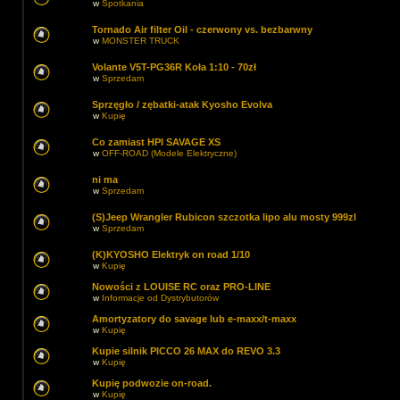
w
Spotkania
Tornado Air filter Oil - czerwony vs. bezbarwny
w
MONSTER TRUCK
Volante V5T-PG36R Koła 1:10 - 70zł
w
Sprzedam
Sprzęgło / zębatki-atak Kyosho Evolva
w
Kupię
Co zamiast HPI SAVAGE XS
w
OFF-ROAD (Modele Elektryczne)
ni ma
w
Sprzedam
(S)Jeep Wrangler Rubicon szczotka lipo alu mosty 999zl
w
Sprzedam
(K)KYOSHO Elektryk on road 1/10
w
Kupię
Nowości z LOUISE RC oraz PRO-LINE
w
Informacje od Dystrybutorów
Amortyzatory do savage lub e-maxx/t-maxx
w
Kupię
Kupie silnik PICCO 26 MAX do REVO 3.3
w
Kupię
Kupię podwozie on-road.
w
Kupię