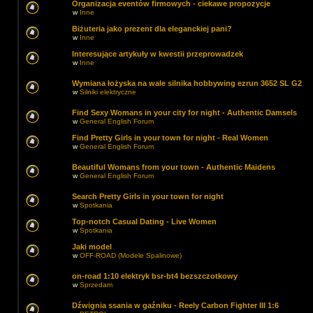
Organizacja eventów firmowych - ciekawe propozycje
w
Inne
Biżuteria jako prezent dla eleganckiej pani?
w
Inne
Interesujące artykuły w kwestii przeprowadzek
w
Inne
Wymiana łożyska na wale silnika hobbywing ezrun 3652 SL G2
w
Silniki elektryczne
Find Sexy Womans in your city for night - Authentic Damsels
w
General English Forum
Find Pretty Girls in your town for night - Real Women
w
General English Forum
Beautiful Womans from your town - Authentic Maidens
w
General English Forum
Search Pretty Girls in your town for night
w
Spotkania
Top-notch Сasual Dating - Live Women
w
Spotkania
Jaki model
w
OFF-ROAD (Modele Spalinowe)
on-road 1:10 elektryk bsr-bt4 bezszczotkowy
w
Sprzedam
Dźwignia ssania w gaźniku - Reely Carbon Fighter III 1:6