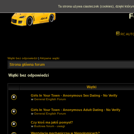
Ta strona używa ciasteczek (cookies), dzięki którym
F
RC AUT
Wątki bez odpowiedzi
|
Aktywne wątki
Strona główna forum
Wątki bez odpowiedzi
Wątki
Girls In Your Town - Anonymous Sex Dating - No Verify
w
General English Forum
Girls In Your Town - Anonymous Adult Dating - No Verify
w
General English Forum
Czy ktoś ma jakiś pomysł?
w
Budowa forum - uwagi
Wentylacja mechaniczna w Niepołomicach?