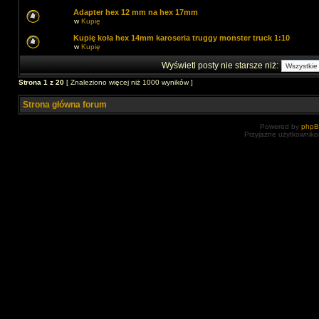
Adapter hex 12 mm na hex 17mm
w
Kupię
Kupię koła hex 14mm karoseria truggy monster truck 1:10
w
Kupię
Wyświetl posty nie starsze niż:
Strona
1
z
20
[ Znaleziono więcej niż 1000 wyników ]
Strona główna forum
Powered by
php
Przyjazne użytkowniko