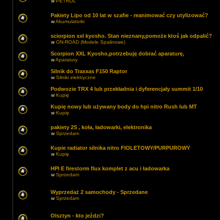
w
PETROL
Pakiety Lipo od 10 lat w szafie - reanimować czy utylizować?
w
Akumulatorki
sciorpion xxl kyosho. Stan nieznany,pomoże ktoś jak odpalić?
w
ON-ROAD (Modele Spalinowe)
Scorpion XXL Kyosho,potrzebuję dobrać aparaturę,
w
Aparatury
Silnik do Traxxas F150 Raptor
w
Silniki elektryczne
Podwozie TRX 4 lub przekładnia i dyferencjały summit 1/10
w
Kupię
Kupię nowy lub używany body do hpi nitro Rush lub MT
w
Kupię
pakiety 2S , koła, ładowarki, elektronika
w
Sprzedam
Kupie radiator silnika nitro FIOLETOWY/PURPUROWY
w
Kupię
HPI E firestorm flux komplet z acu i ładowarka
w
Sprzedam
Wyprzedaż 2 samochody - Sprzedane
w
Sprzedam
Olsztyn - kto jeździ?