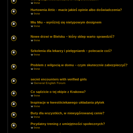
w
Inne
Hurtownia Attic - macie jakieś opinie albo doświadczenia?
w
Inne
Miu Miu – wyróżnij się nietypowym designem
w
Inne
Nowe drzwi w Bielsku – który sklep warto sprawdzić?
w
Inne
Szkolenia dla lekarzy i pielęgniarek – polecacie coś?
w
Inne
Problem z wilgocią w domu – czym skutecznie zabezpieczyć?
w
Inne
secret encounters with verified girls
w
General English Forum
Co sądzicie o tej ekipie z Krakowa?
w
Inne
Inspiracje w kwestiiciekawego układania płytek
w
Inne
Buty dla wszystkich, w niewygórowanej cenie?
w
Inne
Przydatny trening z umiejętności społecznych?
w
Inne