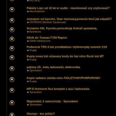
w
PETROL
Pakiety Lipo od 10 lat w szafie - reanimować czy utylizować?
w
Akumulatorki
sciorpion xxl kyosho. Stan nieznany,pomoże ktoś jak odpalić?
w
ON-ROAD (Modele Spalinowe)
Scorpion XXL Kyosho,potrzebuję dobrać aparaturę,
w
Aparatury
Silnik do Traxxas F150 Raptor
w
Silniki elektryczne
Podwozie TRX 4 lub przekładnia i dyferencjały summit 1/10
w
Kupię
Kupię nowy lub używany body do hpi nitro Rush lub MT
w
Kupię
pakiety 2S , koła, ładowarki, elektronika
w
Sprzedam
Kupie radiator silnika nitro FIOLETOWY/PURPUROWY
w
Kupię
HPI E firestorm flux komplet z acu i ładowarka
w
Sprzedam
Wyprzedaż 2 samochody - Sprzedane
w
Sprzedam
Olsztyn - kto jeździ?