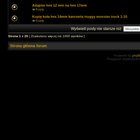
Adapter hex 12 mm na hex 17mm
w
Kupię
Kupię koła hex 14mm karoseria truggy monster truck 1:10
w
Kupię
Wyświetl posty nie starsze niż:
Strona
1
z
20
[ Znaleziono więcej niż 1000 wyników ]
Strona główna forum
Powered by
php
Przyjazne użytkowniko