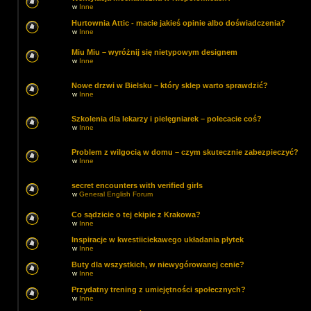
w
Inne
Hurtownia Attic - macie jakieś opinie albo doświadczenia?
w
Inne
Miu Miu – wyróżnij się nietypowym designem
w
Inne
Nowe drzwi w Bielsku – który sklep warto sprawdzić?
w
Inne
Szkolenia dla lekarzy i pielęgniarek – polecacie coś?
w
Inne
Problem z wilgocią w domu – czym skutecznie zabezpieczyć?
w
Inne
secret encounters with verified girls
w
General English Forum
Co sądzicie o tej ekipie z Krakowa?
w
Inne
Inspiracje w kwestiiciekawego układania płytek
w
Inne
Buty dla wszystkich, w niewygórowanej cenie?
w
Inne
Przydatny trening z umiejętności społecznych?
w
Inne