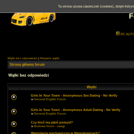
Ta strona używa ciasteczek (cookies), dzięki którym
F
RC AUT
Wątki bez odpowiedzi
|
Aktywne wątki
Strona główna forum
Wątki bez odpowiedzi
Wątki
Girls In Your Town - Anonymous Sex Dating - No Verify
w
General English Forum
Girls In Your Town - Anonymous Adult Dating - No Verify
w
General English Forum
Czy ktoś ma jakiś pomysł?
w
Budowa forum - uwagi
Wentylacja mechaniczna w Niepołomicach?