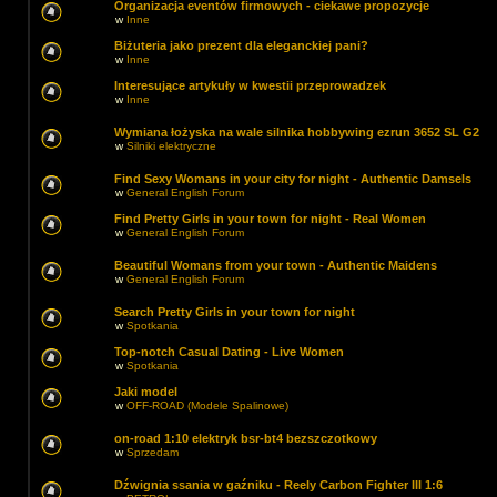
Organizacja eventów firmowych - ciekawe propozycje
w
Inne
Biżuteria jako prezent dla eleganckiej pani?
w
Inne
Interesujące artykuły w kwestii przeprowadzek
w
Inne
Wymiana łożyska na wale silnika hobbywing ezrun 3652 SL G2
w
Silniki elektryczne
Find Sexy Womans in your city for night - Authentic Damsels
w
General English Forum
Find Pretty Girls in your town for night - Real Women
w
General English Forum
Beautiful Womans from your town - Authentic Maidens
w
General English Forum
Search Pretty Girls in your town for night
w
Spotkania
Top-notch Сasual Dating - Live Women
w
Spotkania
Jaki model
w
OFF-ROAD (Modele Spalinowe)
on-road 1:10 elektryk bsr-bt4 bezszczotkowy
w
Sprzedam
Dźwignia ssania w gaźniku - Reely Carbon Fighter III 1:6