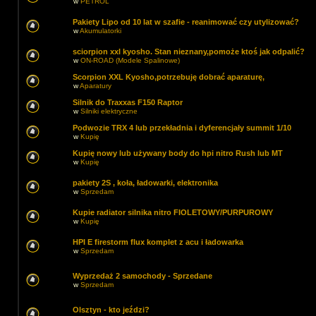
w
PETROL
Pakiety Lipo od 10 lat w szafie - reanimować czy utylizować?
w
Akumulatorki
sciorpion xxl kyosho. Stan nieznany,pomoże ktoś jak odpalić?
w
ON-ROAD (Modele Spalinowe)
Scorpion XXL Kyosho,potrzebuję dobrać aparaturę,
w
Aparatury
Silnik do Traxxas F150 Raptor
w
Silniki elektryczne
Podwozie TRX 4 lub przekładnia i dyferencjały summit 1/10
w
Kupię
Kupię nowy lub używany body do hpi nitro Rush lub MT
w
Kupię
pakiety 2S , koła, ładowarki, elektronika
w
Sprzedam
Kupie radiator silnika nitro FIOLETOWY/PURPUROWY
w
Kupię
HPI E firestorm flux komplet z acu i ładowarka
w
Sprzedam
Wyprzedaż 2 samochody - Sprzedane
w
Sprzedam
Olsztyn - kto jeździ?