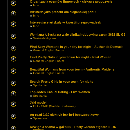
Organizacja eventów firmowych - ciekawe propozycje
w
Inne
Biżuteria jako prezent dla eleganckiej pani?
w
Inne
Interesujące artykuły w kwestii przeprowadzek
w
Inne
Wymiana łożyska na wale silnika hobbywing ezrun 3652 SL G2
w
Silniki elektryczne
Find Sexy Womans in your city for night - Authentic Damsels
w
General English Forum
Find Pretty Girls in your town for night - Real Women
w
General English Forum
Beautiful Womans from your town - Authentic Maidens
w
General English Forum
Search Pretty Girls in your town for night
w
Spotkania
Top-notch Сasual Dating - Live Women
w
Spotkania
Jaki model
w
OFF-ROAD (Modele Spalinowe)
on-road 1:10 elektryk bsr-bt4 bezszczotkowy
w
Sprzedam
Dźwignia ssania w gaźniku - Reely Carbon Fighter III 1:6