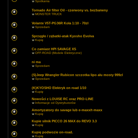
w
Spotkania
Tornado Air filter Oil - czerwony vs. bezbarwny
w
MONSTER TRUCK
Volante V5T-PG36R Koła 1:10 - 70zł
w
Sprzedam
Sprzęgło / zębatki-atak Kyosho Evolva
w
Kupię
Co zamiast HPI SAVAGE XS
w
OFF-ROAD (Modele Elektryczne)
ni ma
w
Sprzedam
(S)Jeep Wrangler Rubicon szczotka lipo alu mosty 999zl
w
Sprzedam
(K)KYOSHO Elektryk on road 1/10
w
Kupię
Nowości z LOUISE RC oraz PRO-LINE
w
Informacje od Dystrybutorów
Amortyzatory do savage lub e-maxx/t-maxx
w
Kupię
Kupie silnik PICCO 26 MAX do REVO 3.3
w
Kupię
Kupię podwozie on-road.
w
Kupię