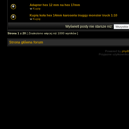
Adapter hex 12 mm na hex 17mm
w
Kupię
Kupię koła hex 14mm karoseria truggy monster truck 1:10
w
Kupię
Wyświetl posty nie starsze niż:
Strona
1
z
20
[ Znaleziono więcej niż 1000 wyników ]
Strona główna forum
Powered by
php
Przyjazne użytkowniko