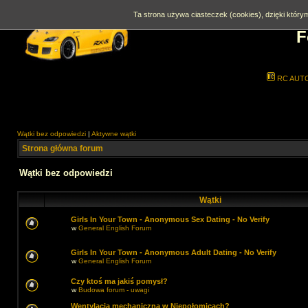
Ta strona używa ciasteczek (cookies), dzięki którym
F
RC AUT
Wątki bez odpowiedzi
|
Aktywne wątki
Strona główna forum
Wątki bez odpowiedzi
Wątki
Girls In Your Town - Anonymous Sex Dating - No Verify
w
General English Forum
Girls In Your Town - Anonymous Adult Dating - No Verify
w
General English Forum
Czy ktoś ma jakiś pomysł?
w
Budowa forum - uwagi
Wentylacja mechaniczna w Niepołomicach?