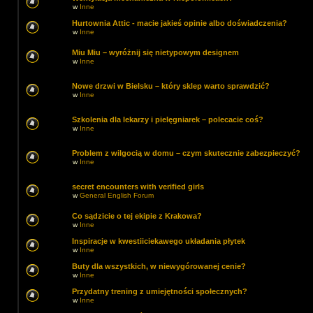
w
Inne
Hurtownia Attic - macie jakieś opinie albo doświadczenia?
w
Inne
Miu Miu – wyróżnij się nietypowym designem
w
Inne
Nowe drzwi w Bielsku – który sklep warto sprawdzić?
w
Inne
Szkolenia dla lekarzy i pielęgniarek – polecacie coś?
w
Inne
Problem z wilgocią w domu – czym skutecznie zabezpieczyć?
w
Inne
secret encounters with verified girls
w
General English Forum
Co sądzicie o tej ekipie z Krakowa?
w
Inne
Inspiracje w kwestiiciekawego układania płytek
w
Inne
Buty dla wszystkich, w niewygórowanej cenie?
w
Inne
Przydatny trening z umiejętności społecznych?
w
Inne