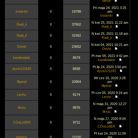
takse
Pn maja 24, 2021 3:25
kstarski
0
19788
pm
kstarski
N kwi 25, 2021 11:22 am
Radi_ii
0
37502
Radi_ii
N kwi 25, 2021 11:18 am
Radi_ii
0
31562
Radi_ii
N kwi 04, 2021 10:21 am
Devid
0
23652
Devid
Pt mar 05, 2021 4:42 pm
kamilmialek
0
8579
kamilmialek
Pt lip 24, 2020 3:50 pm
dyzio121193
0
8938
dyzio121193
Wt cze 16, 2020 3:28
fliperpl
0
10904
pm
fliperpl
Pt cze 05, 2020 9:24 am
Lechu
0
9174
Lechu
N maja 31, 2020 12:27
fiksiu
0
9876
pm
fiksiu
N maja 17, 2020 8:04
COoLoSER
0
8711
pm
COoLoSER
Pt kwi 24, 2020 11:09
endrjus
0
21150
am