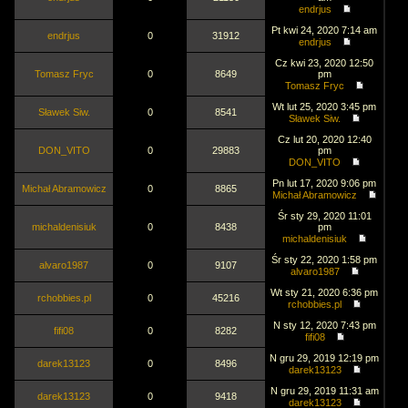
endrjus
Pt kwi 24, 2020 7:14 am
endrjus
0
31912
endrjus
Cz kwi 23, 2020 12:50
Tomasz Fryc
0
8649
pm
Tomasz Fryc
Wt lut 25, 2020 3:45 pm
Sławek Siw.
0
8541
Sławek Siw.
Cz lut 20, 2020 12:40
DON_VITO
0
29883
pm
DON_VITO
Pn lut 17, 2020 9:06 pm
Michał Abramowicz
0
8865
Michał Abramowicz
Śr sty 29, 2020 11:01
michaldenisiuk
0
8438
pm
michaldenisiuk
Śr sty 22, 2020 1:58 pm
alvaro1987
0
9107
alvaro1987
Wt sty 21, 2020 6:36 pm
rchobbies.pl
0
45216
rchobbies.pl
N sty 12, 2020 7:43 pm
fifi08
0
8282
fifi08
N gru 29, 2019 12:19 pm
darek13123
0
8496
darek13123
N gru 29, 2019 11:31 am
darek13123
0
9418
darek13123