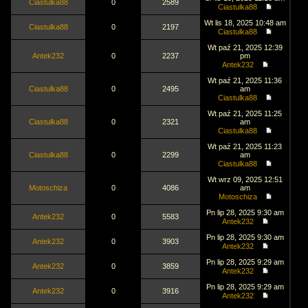
Ciastulka88
0
2589
Ciastulka88
Wt lis 18, 2025 10:48 am
Ciastulka88
0
2197
Ciastulka88
Wt paź 21, 2025 12:39
Antek232
0
2237
pm
Antek232
Wt paź 21, 2025 11:36
Ciastulka88
0
2495
am
Ciastulka88
Wt paź 21, 2025 11:25
Ciastulka88
0
2321
am
Ciastulka88
Wt paź 21, 2025 11:23
Ciastulka88
0
2299
am
Ciastulka88
Wt wrz 09, 2025 12:51
Motoschiza
0
4086
am
Motoschiza
Pn lip 28, 2025 9:30 am
Antek232
0
5583
Antek232
Pn lip 28, 2025 9:30 am
Antek232
0
3903
Antek232
Pn lip 28, 2025 9:29 am
Antek232
0
3859
Antek232
Pn lip 28, 2025 9:29 am
Antek232
0
3916
Antek232