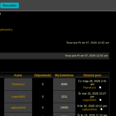
Rozumiem
O
ytkownicy
Teraz jest Pt sie 07, 2026 12:02 am
Teraz jest Pt sie 07, 2026 12:02 am
Autor
Odpowiedzi
Wyświetlone
Ostatni post
Cz maja 28, 2026 2:41
Piotrekzst
0
8086
am
Piotrekzst
Śr mar 25, 2026 10:27
major6663
0
2011
pm
major6663
N lis 30, 2025 10:12 pm
rajdypolskie
0
14050
rajdypolskie
Śr lis 19, 2025 11:10 am