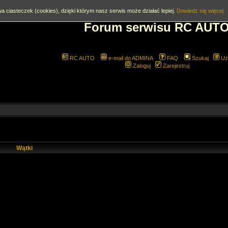
a ciasteczek (cookies), dzięki którym nasz serwis może działać lepiej.
Dowiedz się więcej
Forum serwisu RC AUT
RC AUTO
e-mail do ADMINA
FAQ
Szukaj
Uż
Zaloguj
Zarejestruj
Wątki