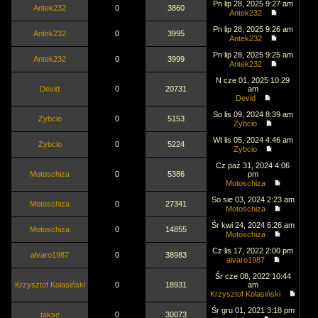
Pn lip 28, 2025 9:27 am
Antek232
0
3860
Antek232
Pn lip 28, 2025 9:26 am
Antek232
0
3995
Antek232
Pn lip 28, 2025 9:25 am
Antek232
0
3999
Antek232
N cze 01, 2025 10:29
Devid
0
20731
am
Devid
So lis 09, 2024 8:39 am
Zybcio
0
5153
Zybcio
Wt lis 05, 2024 4:46 am
Zybcio
0
5224
Zybcio
Cz paź 31, 2024 4:06
Motoschiza
0
5386
pm
Motoschiza
So sie 03, 2024 2:23 am
Motoschiza
0
27341
Motoschiza
Śr kwi 24, 2024 6:26 am
Motoschiza
0
14855
Motoschiza
Cz lis 17, 2022 2:00 pm
alvaro1987
0
38983
alvaro1987
Śr cze 08, 2022 10:44
Krzysztof Kolasiński
0
18931
am
Krzysztof Kolasiński
Śr gru 01, 2021 3:18 pm
takse
0
30073