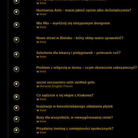
w
Inne
Hurtownia Attic - macie jakieś opinie albo doświadczenia?
w
Inne
Miu Miu – wyróżnij się nietypowym designem
w
Inne
Nowe drzwi w Bielsku – który sklep warto sprawdzić?
w
Inne
Szkolenia dla lekarzy i pielęgniarek – polecacie coś?
w
Inne
Problem z wilgocią w domu – czym skutecznie zabezpieczyć?
w
Inne
secret encounters with verified girls
w
General English Forum
Co sądzicie o tej ekipie z Krakowa?
w
Inne
Inspiracje w kwestiiciekawego układania płytek
w
Inne
Buty dla wszystkich, w niewygórowanej cenie?
w
Inne
Przydatny trening z umiejętności społecznych?
w
Inne