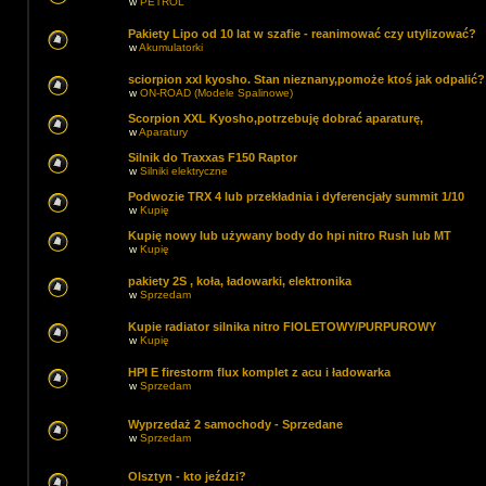
w
PETROL
Pakiety Lipo od 10 lat w szafie - reanimować czy utylizować?
w
Akumulatorki
sciorpion xxl kyosho. Stan nieznany,pomoże ktoś jak odpalić?
w
ON-ROAD (Modele Spalinowe)
Scorpion XXL Kyosho,potrzebuję dobrać aparaturę,
w
Aparatury
Silnik do Traxxas F150 Raptor
w
Silniki elektryczne
Podwozie TRX 4 lub przekładnia i dyferencjały summit 1/10
w
Kupię
Kupię nowy lub używany body do hpi nitro Rush lub MT
w
Kupię
pakiety 2S , koła, ładowarki, elektronika
w
Sprzedam
Kupie radiator silnika nitro FIOLETOWY/PURPUROWY
w
Kupię
HPI E firestorm flux komplet z acu i ładowarka
w
Sprzedam
Wyprzedaż 2 samochody - Sprzedane
w
Sprzedam
Olsztyn - kto jeździ?