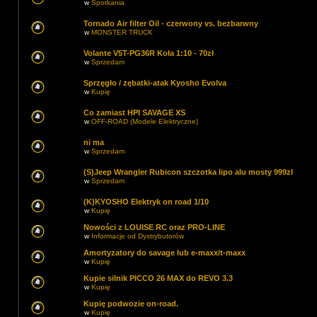
w
Spotkania
Tornado Air filter Oil - czerwony vs. bezbarwny
w
MONSTER TRUCK
Volante V5T-PG36R Koła 1:10 - 70zł
w
Sprzedam
Sprzęgło / zębatki-atak Kyosho Evolva
w
Kupię
Co zamiast HPI SAVAGE XS
w
OFF-ROAD (Modele Elektryczne)
ni ma
w
Sprzedam
(S)Jeep Wrangler Rubicon szczotka lipo alu mosty 999zl
w
Sprzedam
(K)KYOSHO Elektryk on road 1/10
w
Kupię
Nowości z LOUISE RC oraz PRO-LINE
w
Informacje od Dystrybutorów
Amortyzatory do savage lub e-maxx/t-maxx
w
Kupię
Kupie silnik PICCO 26 MAX do REVO 3.3
w
Kupię
Kupię podwozie on-road.
w
Kupię