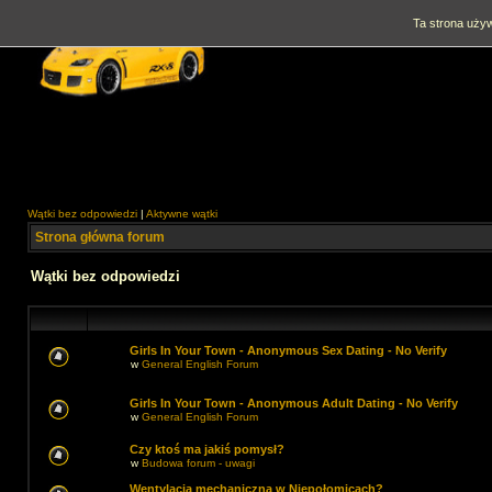
Ta strona używ
Wątki bez odpowiedzi
|
Aktywne wątki
Strona główna forum
Wątki bez odpowiedzi
Girls In Your Town - Anonymous Sex Dating - No Verify
w
General English Forum
Girls In Your Town - Anonymous Adult Dating - No Verify
w
General English Forum
Czy ktoś ma jakiś pomysł?
w
Budowa forum - uwagi
Wentylacja mechaniczna w Niepołomicach?