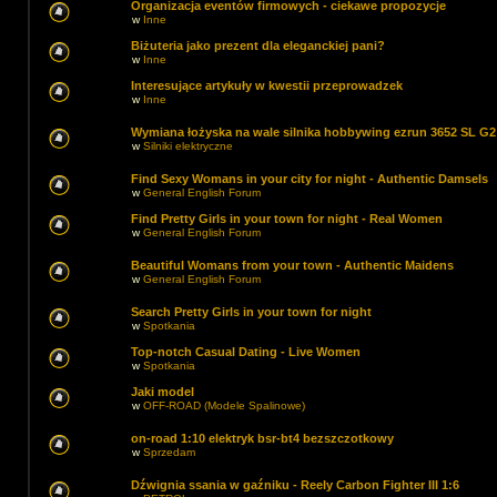
Organizacja eventów firmowych - ciekawe propozycje
w
Inne
Biżuteria jako prezent dla eleganckiej pani?
w
Inne
Interesujące artykuły w kwestii przeprowadzek
w
Inne
Wymiana łożyska na wale silnika hobbywing ezrun 3652 SL G2
w
Silniki elektryczne
Find Sexy Womans in your city for night - Authentic Damsels
w
General English Forum
Find Pretty Girls in your town for night - Real Women
w
General English Forum
Beautiful Womans from your town - Authentic Maidens
w
General English Forum
Search Pretty Girls in your town for night
w
Spotkania
Top-notch Сasual Dating - Live Women
w
Spotkania
Jaki model
w
OFF-ROAD (Modele Spalinowe)
on-road 1:10 elektryk bsr-bt4 bezszczotkowy
w
Sprzedam
Dźwignia ssania w gaźniku - Reely Carbon Fighter III 1:6