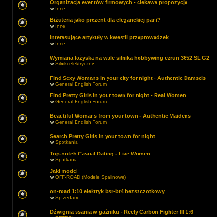
Organizacja eventów firmowych - ciekawe propozycje
w
Inne
Biżuteria jako prezent dla eleganckiej pani?
w
Inne
Interesujące artykuły w kwestii przeprowadzek
w
Inne
Wymiana łożyska na wale silnika hobbywing ezrun 3652 SL G2
w
Silniki elektryczne
Find Sexy Womans in your city for night - Authentic Damsels
w
General English Forum
Find Pretty Girls in your town for night - Real Women
w
General English Forum
Beautiful Womans from your town - Authentic Maidens
w
General English Forum
Search Pretty Girls in your town for night
w
Spotkania
Top-notch Сasual Dating - Live Women
w
Spotkania
Jaki model
w
OFF-ROAD (Modele Spalinowe)
on-road 1:10 elektryk bsr-bt4 bezszczotkowy
w
Sprzedam
Dźwignia ssania w gaźniku - Reely Carbon Fighter III 1:6