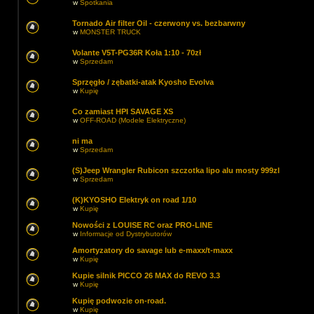
w
Spotkania
Tornado Air filter Oil - czerwony vs. bezbarwny
w
MONSTER TRUCK
Volante V5T-PG36R Koła 1:10 - 70zł
w
Sprzedam
Sprzęgło / zębatki-atak Kyosho Evolva
w
Kupię
Co zamiast HPI SAVAGE XS
w
OFF-ROAD (Modele Elektryczne)
ni ma
w
Sprzedam
(S)Jeep Wrangler Rubicon szczotka lipo alu mosty 999zl
w
Sprzedam
(K)KYOSHO Elektryk on road 1/10
w
Kupię
Nowości z LOUISE RC oraz PRO-LINE
w
Informacje od Dystrybutorów
Amortyzatory do savage lub e-maxx/t-maxx
w
Kupię
Kupie silnik PICCO 26 MAX do REVO 3.3
w
Kupię
Kupię podwozie on-road.
w
Kupię