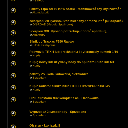
w
PETROL
Pakiety Lipo od 10 lat w szafie - reanimować czy utylizować?
w
Akumulatorki
sciorpion xxl kyosho. Stan nieznany,pomoże ktoś jak odpalić?
w
ON-ROAD (Modele Spalinowe)
Scorpion XXL Kyosho,potrzebuję dobrać aparaturę,
w
Aparatury
Silnik do Traxxas F150 Raptor
w
Silniki elektryczne
Podwozie TRX 4 lub przekładnia i dyferencjały summit 1/10
w
Kupię
Kupię nowy lub używany body do hpi nitro Rush lub MT
w
Kupię
pakiety 2S , koła, ładowarki, elektronika
w
Sprzedam
Kupie radiator silnika nitro FIOLETOWY/PURPUROWY
w
Kupię
HPI E firestorm flux komplet z acu i ładowarka
w
Sprzedam
Wyprzedaż 2 samochody - Sprzedane
w
Sprzedam
Olsztyn - kto jeździ?