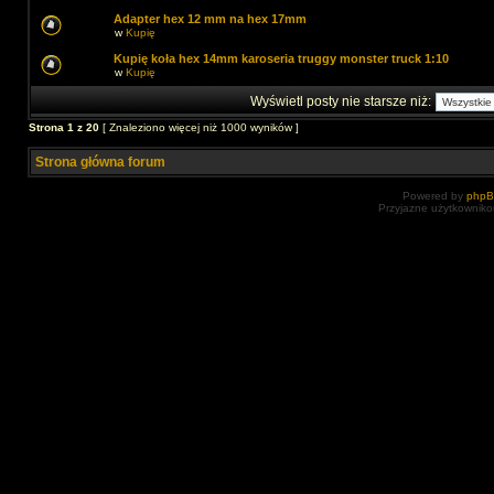
Adapter hex 12 mm na hex 17mm
w
Kupię
Kupię koła hex 14mm karoseria truggy monster truck 1:10
w
Kupię
Wyświetl posty nie starsze niż:
Strona
1
z
20
[ Znaleziono więcej niż 1000 wyników ]
Strona główna forum
Powered by
php
Przyjazne użytkowniko