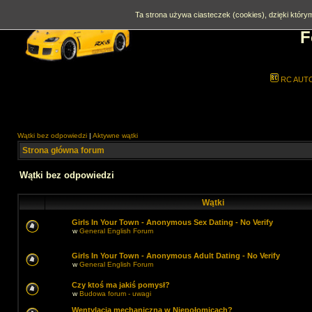
Ta strona używa ciasteczek (cookies), dzięki którym
F
RC AUT
Wątki bez odpowiedzi
|
Aktywne wątki
Strona główna forum
Wątki bez odpowiedzi
Wątki
Girls In Your Town - Anonymous Sex Dating - No Verify
w
General English Forum
Girls In Your Town - Anonymous Adult Dating - No Verify
w
General English Forum
Czy ktoś ma jakiś pomysł?
w
Budowa forum - uwagi
Wentylacja mechaniczna w Niepołomicach?