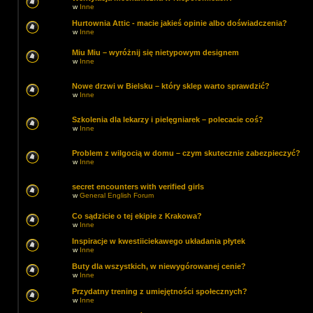
w
Inne
Hurtownia Attic - macie jakieś opinie albo doświadczenia?
w
Inne
Miu Miu – wyróżnij się nietypowym designem
w
Inne
Nowe drzwi w Bielsku – który sklep warto sprawdzić?
w
Inne
Szkolenia dla lekarzy i pielęgniarek – polecacie coś?
w
Inne
Problem z wilgocią w domu – czym skutecznie zabezpieczyć?
w
Inne
secret encounters with verified girls
w
General English Forum
Co sądzicie o tej ekipie z Krakowa?
w
Inne
Inspiracje w kwestiiciekawego układania płytek
w
Inne
Buty dla wszystkich, w niewygórowanej cenie?
w
Inne
Przydatny trening z umiejętności społecznych?
w
Inne