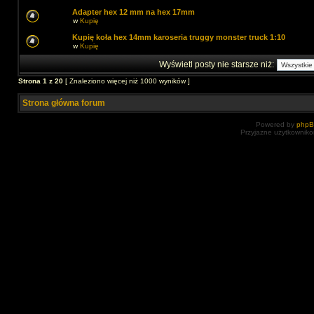
Adapter hex 12 mm na hex 17mm
w
Kupię
Kupię koła hex 14mm karoseria truggy monster truck 1:10
w
Kupię
Wyświetl posty nie starsze niż:
Strona
1
z
20
[ Znaleziono więcej niż 1000 wyników ]
Strona główna forum
Powered by
php
Przyjazne użytkowniko