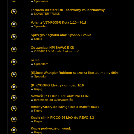
w
Spotkania
Tornado Air filter Oil - czerwony vs. bezbarwny
w
MONSTER TRUCK
Volante V5T-PG36R Koła 1:10 - 70zł
w
Sprzedam
Sprzęgło / zębatki-atak Kyosho Evolva
w
Kupię
Co zamiast HPI SAVAGE XS
w
OFF-ROAD (Modele Elektryczne)
ni ma
w
Sprzedam
(S)Jeep Wrangler Rubicon szczotka lipo alu mosty 999zl
w
Sprzedam
(K)KYOSHO Elektryk on road 1/10
w
Kupię
Nowości z LOUISE RC oraz PRO-LINE
w
Informacje od Dystrybutorów
Amortyzatory do savage lub e-maxx/t-maxx
w
Kupię
Kupie silnik PICCO 26 MAX do REVO 3.3
w
Kupię
Kupię podwozie on-road.
w
Kupię