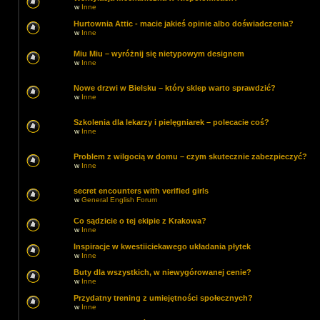
w
Inne
Hurtownia Attic - macie jakieś opinie albo doświadczenia?
w
Inne
Miu Miu – wyróżnij się nietypowym designem
w
Inne
Nowe drzwi w Bielsku – który sklep warto sprawdzić?
w
Inne
Szkolenia dla lekarzy i pielęgniarek – polecacie coś?
w
Inne
Problem z wilgocią w domu – czym skutecznie zabezpieczyć?
w
Inne
secret encounters with verified girls
w
General English Forum
Co sądzicie o tej ekipie z Krakowa?
w
Inne
Inspiracje w kwestiiciekawego układania płytek
w
Inne
Buty dla wszystkich, w niewygórowanej cenie?
w
Inne
Przydatny trening z umiejętności społecznych?
w
Inne