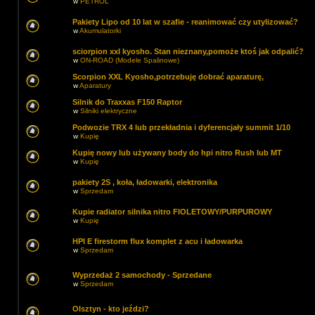
w
PETROL
Pakiety Lipo od 10 lat w szafie - reanimować czy utylizować?
w
Akumulatorki
sciorpion xxl kyosho. Stan nieznany,pomoże ktoś jak odpalić?
w
ON-ROAD (Modele Spalinowe)
Scorpion XXL Kyosho,potrzebuję dobrać aparaturę,
w
Aparatury
Silnik do Traxxas F150 Raptor
w
Silniki elektryczne
Podwozie TRX 4 lub przekładnia i dyferencjały summit 1/10
w
Kupię
Kupię nowy lub używany body do hpi nitro Rush lub MT
w
Kupię
pakiety 2S , koła, ładowarki, elektronika
w
Sprzedam
Kupie radiator silnika nitro FIOLETOWY/PURPUROWY
w
Kupię
HPI E firestorm flux komplet z acu i ładowarka
w
Sprzedam
Wyprzedaż 2 samochody - Sprzedane
w
Sprzedam
Olsztyn - kto jeździ?