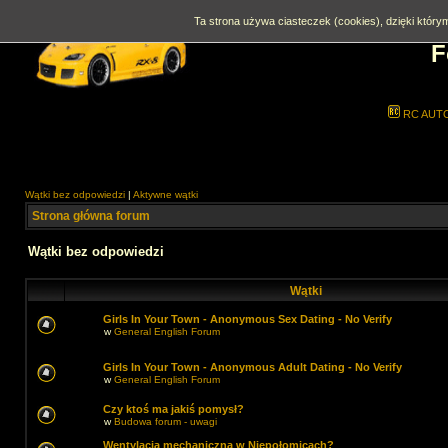
Ta strona używa ciasteczek (cookies), dzięki którym
F
RC AUT
Wątki bez odpowiedzi
|
Aktywne wątki
Strona główna forum
Wątki bez odpowiedzi
Wątki
Girls In Your Town - Anonymous Sex Dating - No Verify
w
General English Forum
Girls In Your Town - Anonymous Adult Dating - No Verify
w
General English Forum
Czy ktoś ma jakiś pomysł?
w
Budowa forum - uwagi
Wentylacja mechaniczna w Niepołomicach?