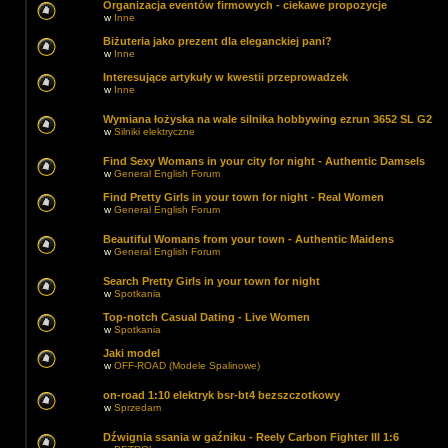
Organizacja eventów firmowych - ciekawe propozycje
w
Inne
Biżuteria jako prezent dla eleganckiej pani?
w
Inne
Interesujące artykuły w kwestii przeprowadzek
w
Inne
Wymiana łożyska na wale silnika hobbywing ezrun 3652 SL G2
w
Silniki elektryczne
Find Sexy Womans in your city for night - Authentic Damsels
w
General English Forum
Find Pretty Girls in your town for night - Real Women
w
General English Forum
Beautiful Womans from your town - Authentic Maidens
w
General English Forum
Search Pretty Girls in your town for night
w
Spotkania
Top-notch Сasual Dating - Live Women
w
Spotkania
Jaki model
w
OFF-ROAD (Modele Spalinowe)
on-road 1:10 elektryk bsr-bt4 bezszczotkowy
w
Sprzedam
Dźwignia ssania w gaźniku - Reely Carbon Fighter III 1:6