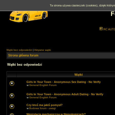
Ta strona używa ciasteczek (cookies), dzięki którym
F
RC AUT
Wątki bez odpowiedzi
|
Aktywne wątki
Strona główna forum
Wątki bez odpowiedzi
Wątki
Girls In Your Town - Anonymous Sex Dating - No Verify
w
General English Forum
Girls In Your Town - Anonymous Adult Dating - No Verify
w
General English Forum
Czy ktoś ma jakiś pomysł?
w
Budowa forum - uwagi
Wentylacja mechaniczna w Niepołomicach?