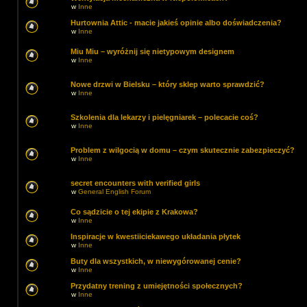
w
Inne
Hurtownia Attic - macie jakieś opinie albo doświadczenia?
w
Inne
Miu Miu – wyróżnij się nietypowym designem
w
Inne
Nowe drzwi w Bielsku – który sklep warto sprawdzić?
w
Inne
Szkolenia dla lekarzy i pielęgniarek – polecacie coś?
w
Inne
Problem z wilgocią w domu – czym skutecznie zabezpieczyć?
w
Inne
secret encounters with verified girls
w
General English Forum
Co sądzicie o tej ekipie z Krakowa?
w
Inne
Inspiracje w kwestiiciekawego układania płytek
w
Inne
Buty dla wszystkich, w niewygórowanej cenie?
w
Inne
Przydatny trening z umiejętności społecznych?
w
Inne