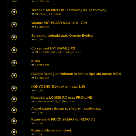
w
Spotkania
Tornado Air filter Oil - czerwony vs. bezbarwny
w
MONSTER TRUCK
Volante V5T-PG36R Koła 1:10 - 70zł
w
Sprzedam
Sprzęgło / zębatki-atak Kyosho Evolva
w
Kupię
Co zamiast HPI SAVAGE XS
w
OFF-ROAD (Modele Elektryczne)
ni ma
w
Sprzedam
(S)Jeep Wrangler Rubicon szczotka lipo alu mosty 999zl
w
Sprzedam
(K)KYOSHO Elektryk on road 1/10
w
Kupię
Nowości z LOUISE RC oraz PRO-LINE
w
Informacje od Dystrybutorów
Amortyzatory do savage lub e-maxx/t-maxx
w
Kupię
Kupie silnik PICCO 26 MAX do REVO 3.3
w
Kupię
Kupię podwozie on-road.
w
Kupię