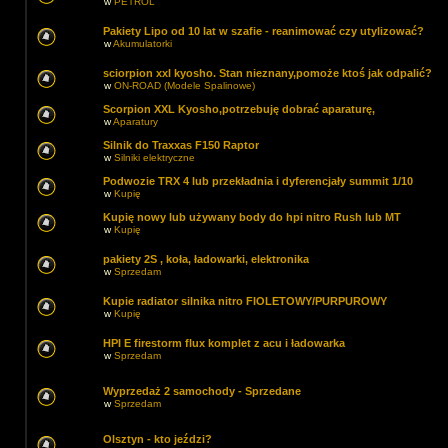
w
PETROL
Pakiety Lipo od 10 lat w szafie - reanimować czy utylizować?
w
Akumulatorki
sciorpion xxl kyosho. Stan nieznany,pomoże ktoś jak odpalić?
w
ON-ROAD (Modele Spalinowe)
Scorpion XXL Kyosho,potrzebuję dobrać aparaturę,
w
Aparatury
Silnik do Traxxas F150 Raptor
w
Silniki elektryczne
Podwozie TRX 4 lub przekładnia i dyferencjały summit 1/10
w
Kupię
Kupię nowy lub używany body do hpi nitro Rush lub MT
w
Kupię
pakiety 2S , koła, ładowarki, elektronika
w
Sprzedam
Kupie radiator silnika nitro FIOLETOWY/PURPUROWY
w
Kupię
HPI E firestorm flux komplet z acu i ładowarka
w
Sprzedam
Wyprzedaż 2 samochody - Sprzedane
w
Sprzedam
Olsztyn - kto jeździ?