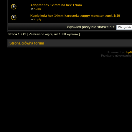
Adapter hex 12 mm na hex 17mm
w
Kupię
Kupię koła hex 14mm karoseria truggy monster truck 1:10
w
Kupię
Wyświetl posty nie starsze niż:
Strona
1
z
20
[ Znaleziono więcej niż 1000 wyników ]
Strona główna forum
Powered by
php
Przyjazne użytkowniko