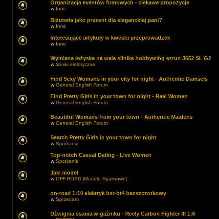
Organizacja eventów firmowych - ciekawe propozycje
w
Inne
Biżuteria jako prezent dla eleganckiej pani?
w
Inne
Interesujące artykuły w kwestii przeprowadzek
w
Inne
Wymiana łożyska na wale silnika hobbywing ezrun 3652 SL G2
w
Silniki elektryczne
Find Sexy Womans in your city for night - Authentic Damsels
w
General English Forum
Find Pretty Girls in your town for night - Real Women
w
General English Forum
Beautiful Womans from your town - Authentic Maidens
w
General English Forum
Search Pretty Girls in your town for night
w
Spotkania
Top-notch Сasual Dating - Live Women
w
Spotkania
Jaki model
w
OFF-ROAD (Modele Spalinowe)
on-road 1:10 elektryk bsr-bt4 bezszczotkowy
w
Sprzedam
Dźwignia ssania w gaźniku - Reely Carbon Fighter III 1:6