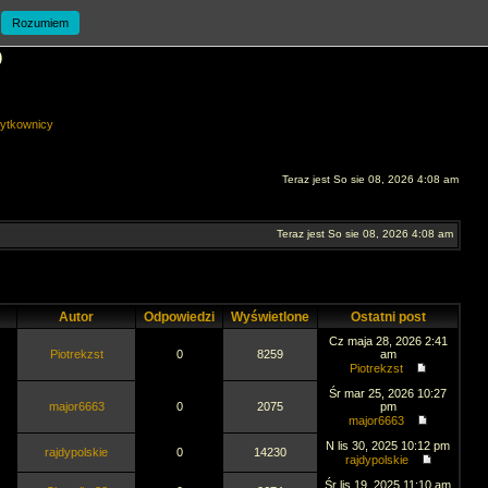
Rozumiem
O
ytkownicy
Teraz jest So sie 08, 2026 4:08 am
Teraz jest So sie 08, 2026 4:08 am
Autor
Odpowiedzi
Wyświetlone
Ostatni post
Cz maja 28, 2026 2:41
Piotrekzst
0
8259
am
Piotrekzst
Śr mar 25, 2026 10:27
major6663
0
2075
pm
major6663
N lis 30, 2025 10:12 pm
rajdypolskie
0
14230
rajdypolskie
Śr lis 19, 2025 11:10 am