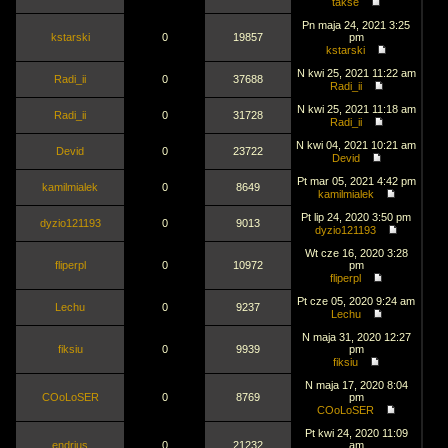
takse
Pn maja 24, 2021 3:25
kstarski
0
19857
pm
kstarski
N kwi 25, 2021 11:22 am
Radi_ii
0
37688
Radi_ii
N kwi 25, 2021 11:18 am
Radi_ii
0
31728
Radi_ii
N kwi 04, 2021 10:21 am
Devid
0
23722
Devid
Pt mar 05, 2021 4:42 pm
kamilmialek
0
8649
kamilmialek
Pt lip 24, 2020 3:50 pm
dyzio121193
0
9013
dyzio121193
Wt cze 16, 2020 3:28
fliperpl
0
10972
pm
fliperpl
Pt cze 05, 2020 9:24 am
Lechu
0
9237
Lechu
N maja 31, 2020 12:27
fiksiu
0
9939
pm
fiksiu
N maja 17, 2020 8:04
COoLoSER
0
8769
pm
COoLoSER
Pt kwi 24, 2020 11:09
endrjus
0
21232
am