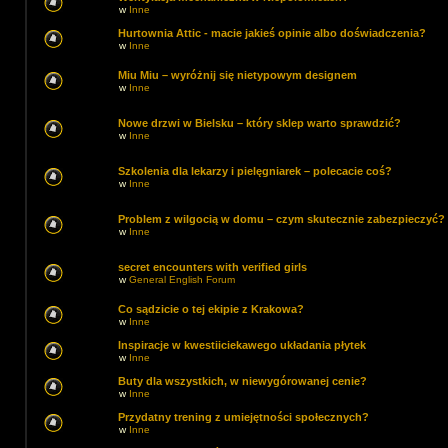
w
Inne
Hurtownia Attic - macie jakieś opinie albo doświadczenia?
w
Inne
Miu Miu – wyróżnij się nietypowym designem
w
Inne
Nowe drzwi w Bielsku – który sklep warto sprawdzić?
w
Inne
Szkolenia dla lekarzy i pielęgniarek – polecacie coś?
w
Inne
Problem z wilgocią w domu – czym skutecznie zabezpieczyć?
w
Inne
secret encounters with verified girls
w
General English Forum
Co sądzicie o tej ekipie z Krakowa?
w
Inne
Inspiracje w kwestiiciekawego układania płytek
w
Inne
Buty dla wszystkich, w niewygórowanej cenie?
w
Inne
Przydatny trening z umiejętności społecznych?
w
Inne