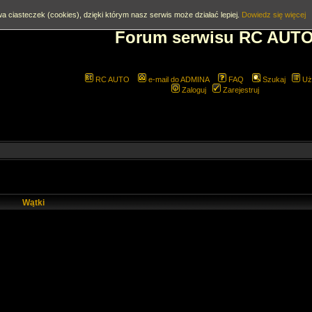
a ciasteczek (cookies), dzięki którym nasz serwis może działać lepiej.
Dowiedz się więcej
Forum serwisu RC AUT
RC AUTO
e-mail do ADMINA
FAQ
Szukaj
Uż
Zaloguj
Zarejestruj
Wątki