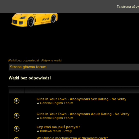
Ta strona używ
Wątki bez odpowiedzi
|
Aktywne wątki
Strona główna forum
Wątki bez odpowiedzi
Girls In Your Town - Anonymous Sex Dating - No Verify
w
General English Forum
Girls In Your Town - Anonymous Adult Dating - No Verify
w
General English Forum
Czy ktoś ma jakiś pomysł?
w
Budowa forum - uwagi
Wentylacja mechaniczna w Niepołomicach?