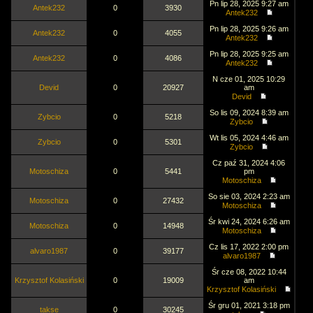
Pn lip 28, 2025 9:27 am
Antek232
0
3930
Antek232
Pn lip 28, 2025 9:26 am
Antek232
0
4055
Antek232
Pn lip 28, 2025 9:25 am
Antek232
0
4086
Antek232
N cze 01, 2025 10:29
Devid
0
20927
am
Devid
So lis 09, 2024 8:39 am
Zybcio
0
5218
Zybcio
Wt lis 05, 2024 4:46 am
Zybcio
0
5301
Zybcio
Cz paź 31, 2024 4:06
Motoschiza
0
5441
pm
Motoschiza
So sie 03, 2024 2:23 am
Motoschiza
0
27432
Motoschiza
Śr kwi 24, 2024 6:26 am
Motoschiza
0
14948
Motoschiza
Cz lis 17, 2022 2:00 pm
alvaro1987
0
39177
alvaro1987
Śr cze 08, 2022 10:44
Krzysztof Kolasiński
0
19009
am
Krzysztof Kolasiński
Śr gru 01, 2021 3:18 pm
takse
0
30245