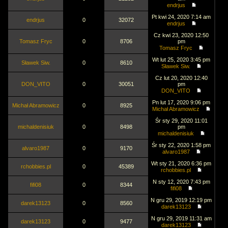
endrjus
Pt kwi 24, 2020 7:14 am
endrjus
0
32072
endrjus
Cz kwi 23, 2020 12:50
Tomasz Fryc
0
8706
pm
Tomasz Fryc
Wt lut 25, 2020 3:45 pm
Sławek Siw.
0
8610
Sławek Siw.
Cz lut 20, 2020 12:40
DON_VITO
0
30051
pm
DON_VITO
Pn lut 17, 2020 9:06 pm
Michał Abramowicz
0
8925
Michał Abramowicz
Śr sty 29, 2020 11:01
michaldenisiuk
0
8498
pm
michaldenisiuk
Śr sty 22, 2020 1:58 pm
alvaro1987
0
9170
alvaro1987
Wt sty 21, 2020 6:36 pm
rchobbies.pl
0
45389
rchobbies.pl
N sty 12, 2020 7:43 pm
fifi08
0
8344
fifi08
N gru 29, 2019 12:19 pm
darek13123
0
8560
darek13123
N gru 29, 2019 11:31 am
darek13123
0
9477
darek13123