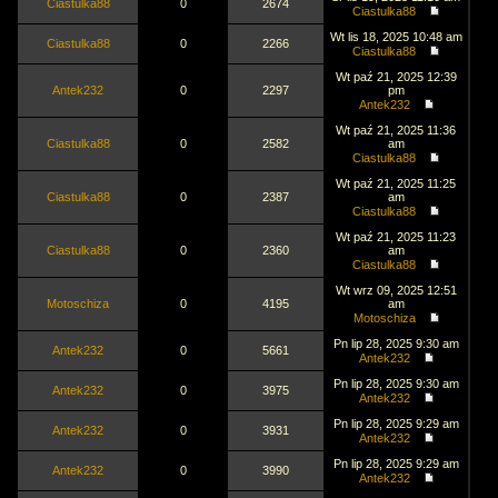
Ciastulka88
0
2674
Ciastulka88
Wt lis 18, 2025 10:48 am
Ciastulka88
0
2266
Ciastulka88
Wt paź 21, 2025 12:39
Antek232
0
2297
pm
Antek232
Wt paź 21, 2025 11:36
Ciastulka88
0
2582
am
Ciastulka88
Wt paź 21, 2025 11:25
Ciastulka88
0
2387
am
Ciastulka88
Wt paź 21, 2025 11:23
Ciastulka88
0
2360
am
Ciastulka88
Wt wrz 09, 2025 12:51
Motoschiza
0
4195
am
Motoschiza
Pn lip 28, 2025 9:30 am
Antek232
0
5661
Antek232
Pn lip 28, 2025 9:30 am
Antek232
0
3975
Antek232
Pn lip 28, 2025 9:29 am
Antek232
0
3931
Antek232
Pn lip 28, 2025 9:29 am
Antek232
0
3990
Antek232