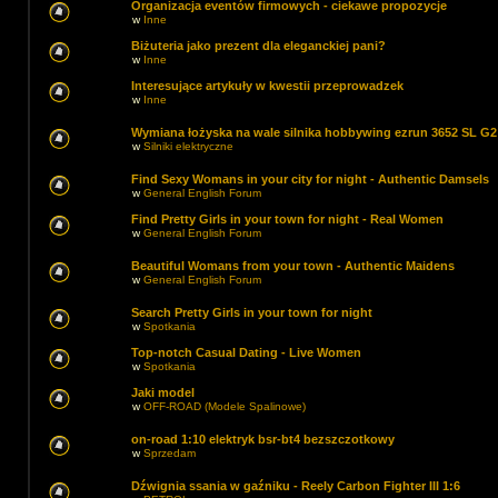
Organizacja eventów firmowych - ciekawe propozycje
w
Inne
Biżuteria jako prezent dla eleganckiej pani?
w
Inne
Interesujące artykuły w kwestii przeprowadzek
w
Inne
Wymiana łożyska na wale silnika hobbywing ezrun 3652 SL G2
w
Silniki elektryczne
Find Sexy Womans in your city for night - Authentic Damsels
w
General English Forum
Find Pretty Girls in your town for night - Real Women
w
General English Forum
Beautiful Womans from your town - Authentic Maidens
w
General English Forum
Search Pretty Girls in your town for night
w
Spotkania
Top-notch Сasual Dating - Live Women
w
Spotkania
Jaki model
w
OFF-ROAD (Modele Spalinowe)
on-road 1:10 elektryk bsr-bt4 bezszczotkowy
w
Sprzedam
Dźwignia ssania w gaźniku - Reely Carbon Fighter III 1:6