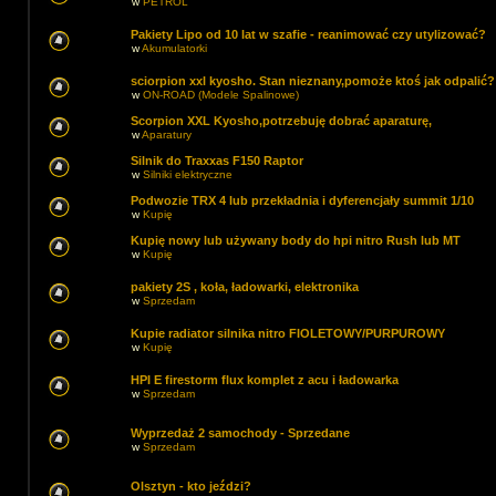
w
PETROL
Pakiety Lipo od 10 lat w szafie - reanimować czy utylizować?
w
Akumulatorki
sciorpion xxl kyosho. Stan nieznany,pomoże ktoś jak odpalić?
w
ON-ROAD (Modele Spalinowe)
Scorpion XXL Kyosho,potrzebuję dobrać aparaturę,
w
Aparatury
Silnik do Traxxas F150 Raptor
w
Silniki elektryczne
Podwozie TRX 4 lub przekładnia i dyferencjały summit 1/10
w
Kupię
Kupię nowy lub używany body do hpi nitro Rush lub MT
w
Kupię
pakiety 2S , koła, ładowarki, elektronika
w
Sprzedam
Kupie radiator silnika nitro FIOLETOWY/PURPUROWY
w
Kupię
HPI E firestorm flux komplet z acu i ładowarka
w
Sprzedam
Wyprzedaż 2 samochody - Sprzedane
w
Sprzedam
Olsztyn - kto jeździ?