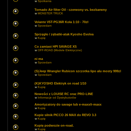
w
Spotkania
Tornado Air filter Oil - czerwony vs. bezbarwny
w
MONSTER TRUCK
Volante V5T-PG36R Koła 1:10 - 70zł
w
Sprzedam
Sprzęgło / zębatki-atak Kyosho Evolva
w
Kupię
Co zamiast HPI SAVAGE XS
w
OFF-ROAD (Modele Elektryczne)
ni ma
w
Sprzedam
(S)Jeep Wrangler Rubicon szczotka lipo alu mosty 999zl
w
Sprzedam
(K)KYOSHO Elektryk on road 1/10
w
Kupię
Nowości z LOUISE RC oraz PRO-LINE
w
Informacje od Dystrybutorów
Amortyzatory do savage lub e-maxx/t-maxx
w
Kupię
Kupie silnik PICCO 26 MAX do REVO 3.3
w
Kupię
Kupię podwozie on-road.
w
Kupię