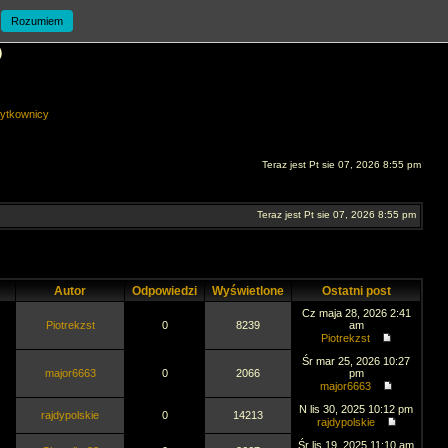
Rozumiem
O
ytkownicy
Teraz jest Pt sie 07, 2026 8:55 pm
Teraz jest Pt sie 07, 2026 8:55 pm
Autor
Odpowiedzi
Wyświetlone
Ostatni post
Cz maja 28, 2026 2:41
Piotrekzst
0
8239
am
Piotrekzst
Śr mar 25, 2026 10:27
major6663
0
2066
pm
major6663
N lis 30, 2025 10:12 pm
rajdypolskie
0
14213
rajdypolskie
Śr lis 19, 2025 11:10 am