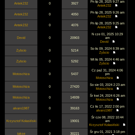
Pn lip 28, 2025 9:27 am
Antek232
0
3927
Antek232
Pn lip 28, 2025 9:26 am
Antek232
0
4050
Antek232
Pn lip 28, 2025 9:25 am
Antek232
0
4076
Antek232
N cze 01, 2025 10:29
Devid
0
20903
am
Devid
So lis 09, 2024 8:39 am
Zybcio
0
5214
Zybcio
Wt lis 05, 2024 4:46 am
Zybcio
0
5292
Zybcio
Cz paź 31, 2024 4:06
Motoschiza
0
5437
pm
Motoschiza
So sie 03, 2024 2:23 am
Motoschiza
0
27420
Motoschiza
Śr kwi 24, 2024 6:26 am
Motoschiza
0
14939
Motoschiza
Cz lis 17, 2022 2:00 pm
alvaro1987
0
39163
alvaro1987
Śr cze 08, 2022 10:44
Krzysztof Kolasiński
0
19001
am
Krzysztof Kolasiński
Śr gru 01, 2021 3:18 pm
takse
0
30221