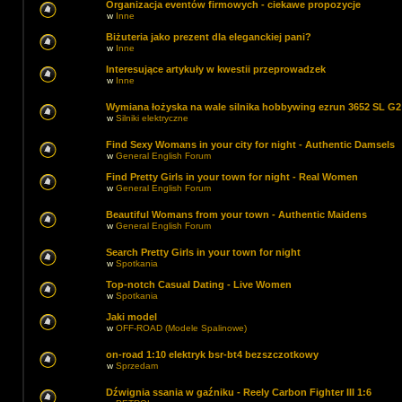
Organizacja eventów firmowych - ciekawe propozycje
w
Inne
Biżuteria jako prezent dla eleganckiej pani?
w
Inne
Interesujące artykuły w kwestii przeprowadzek
w
Inne
Wymiana łożyska na wale silnika hobbywing ezrun 3652 SL G2
w
Silniki elektryczne
Find Sexy Womans in your city for night - Authentic Damsels
w
General English Forum
Find Pretty Girls in your town for night - Real Women
w
General English Forum
Beautiful Womans from your town - Authentic Maidens
w
General English Forum
Search Pretty Girls in your town for night
w
Spotkania
Top-notch Сasual Dating - Live Women
w
Spotkania
Jaki model
w
OFF-ROAD (Modele Spalinowe)
on-road 1:10 elektryk bsr-bt4 bezszczotkowy
w
Sprzedam
Dźwignia ssania w gaźniku - Reely Carbon Fighter III 1:6