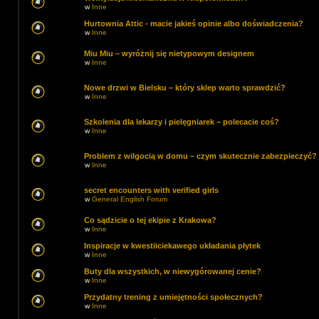
w
Inne
Hurtownia Attic - macie jakieś opinie albo doświadczenia?
w
Inne
Miu Miu – wyróżnij się nietypowym designem
w
Inne
Nowe drzwi w Bielsku – który sklep warto sprawdzić?
w
Inne
Szkolenia dla lekarzy i pielęgniarek – polecacie coś?
w
Inne
Problem z wilgocią w domu – czym skutecznie zabezpieczyć?
w
Inne
secret encounters with verified girls
w
General English Forum
Co sądzicie o tej ekipie z Krakowa?
w
Inne
Inspiracje w kwestiiciekawego układania płytek
w
Inne
Buty dla wszystkich, w niewygórowanej cenie?
w
Inne
Przydatny trening z umiejętności społecznych?
w
Inne