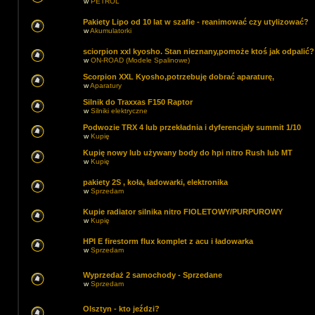
w
PETROL
Pakiety Lipo od 10 lat w szafie - reanimować czy utylizować?
w
Akumulatorki
sciorpion xxl kyosho. Stan nieznany,pomoże ktoś jak odpalić?
w
ON-ROAD (Modele Spalinowe)
Scorpion XXL Kyosho,potrzebuję dobrać aparaturę,
w
Aparatury
Silnik do Traxxas F150 Raptor
w
Silniki elektryczne
Podwozie TRX 4 lub przekładnia i dyferencjały summit 1/10
w
Kupię
Kupię nowy lub używany body do hpi nitro Rush lub MT
w
Kupię
pakiety 2S , koła, ładowarki, elektronika
w
Sprzedam
Kupie radiator silnika nitro FIOLETOWY/PURPUROWY
w
Kupię
HPI E firestorm flux komplet z acu i ładowarka
w
Sprzedam
Wyprzedaż 2 samochody - Sprzedane
w
Sprzedam
Olsztyn - kto jeździ?