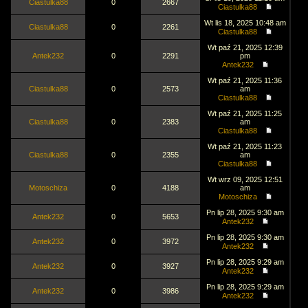
Ciastulka88
0
2667
Ciastulka88
Wt lis 18, 2025 10:48 am
Ciastulka88
0
2261
Ciastulka88
Wt paź 21, 2025 12:39
Antek232
0
2291
pm
Antek232
Wt paź 21, 2025 11:36
Ciastulka88
0
2573
am
Ciastulka88
Wt paź 21, 2025 11:25
Ciastulka88
0
2383
am
Ciastulka88
Wt paź 21, 2025 11:23
Ciastulka88
0
2355
am
Ciastulka88
Wt wrz 09, 2025 12:51
Motoschiza
0
4188
am
Motoschiza
Pn lip 28, 2025 9:30 am
Antek232
0
5653
Antek232
Pn lip 28, 2025 9:30 am
Antek232
0
3972
Antek232
Pn lip 28, 2025 9:29 am
Antek232
0
3927
Antek232
Pn lip 28, 2025 9:29 am
Antek232
0
3986
Antek232