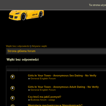
Ta strona używ
Wątki bez odpowiedzi
|
Aktywne wątki
Strona główna forum
Wątki bez odpowiedzi
Girls In Your Town - Anonymous Sex Dating - No Verify
w
General English Forum
Girls In Your Town - Anonymous Adult Dating - No Verify
w
General English Forum
Czy ktoś ma jakiś pomysł?
w
Budowa forum - uwagi
Wentylacja mechaniczna w Niepołomicach?