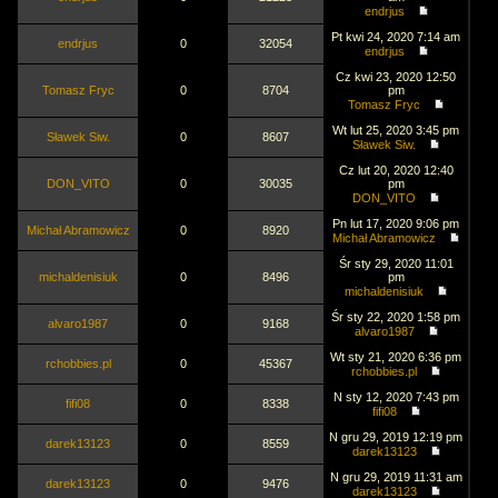
endrjus
Pt kwi 24, 2020 7:14 am
endrjus
0
32054
endrjus
Cz kwi 23, 2020 12:50
Tomasz Fryc
0
8704
pm
Tomasz Fryc
Wt lut 25, 2020 3:45 pm
Sławek Siw.
0
8607
Sławek Siw.
Cz lut 20, 2020 12:40
DON_VITO
0
30035
pm
DON_VITO
Pn lut 17, 2020 9:06 pm
Michał Abramowicz
0
8920
Michał Abramowicz
Śr sty 29, 2020 11:01
michaldenisiuk
0
8496
pm
michaldenisiuk
Śr sty 22, 2020 1:58 pm
alvaro1987
0
9168
alvaro1987
Wt sty 21, 2020 6:36 pm
rchobbies.pl
0
45367
rchobbies.pl
N sty 12, 2020 7:43 pm
fifi08
0
8338
fifi08
N gru 29, 2019 12:19 pm
darek13123
0
8559
darek13123
N gru 29, 2019 11:31 am
darek13123
0
9476
darek13123