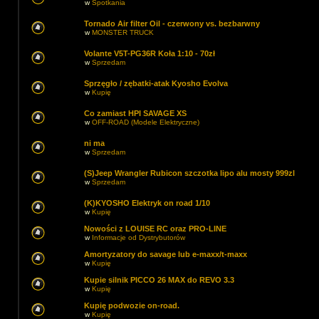
w
Spotkania
Tornado Air filter Oil - czerwony vs. bezbarwny
w
MONSTER TRUCK
Volante V5T-PG36R Koła 1:10 - 70zł
w
Sprzedam
Sprzęgło / zębatki-atak Kyosho Evolva
w
Kupię
Co zamiast HPI SAVAGE XS
w
OFF-ROAD (Modele Elektryczne)
ni ma
w
Sprzedam
(S)Jeep Wrangler Rubicon szczotka lipo alu mosty 999zl
w
Sprzedam
(K)KYOSHO Elektryk on road 1/10
w
Kupię
Nowości z LOUISE RC oraz PRO-LINE
w
Informacje od Dystrybutorów
Amortyzatory do savage lub e-maxx/t-maxx
w
Kupię
Kupie silnik PICCO 26 MAX do REVO 3.3
w
Kupię
Kupię podwozie on-road.
w
Kupię