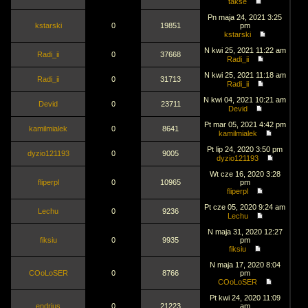
takse
Pn maja 24, 2021 3:25
kstarski
0
19851
pm
kstarski
N kwi 25, 2021 11:22 am
Radi_ii
0
37668
Radi_ii
N kwi 25, 2021 11:18 am
Radi_ii
0
31713
Radi_ii
N kwi 04, 2021 10:21 am
Devid
0
23711
Devid
Pt mar 05, 2021 4:42 pm
kamilmialek
0
8641
kamilmialek
Pt lip 24, 2020 3:50 pm
dyzio121193
0
9005
dyzio121193
Wt cze 16, 2020 3:28
fliperpl
0
10965
pm
fliperpl
Pt cze 05, 2020 9:24 am
Lechu
0
9236
Lechu
N maja 31, 2020 12:27
fiksiu
0
9935
pm
fiksiu
N maja 17, 2020 8:04
COoLoSER
0
8766
pm
COoLoSER
Pt kwi 24, 2020 11:09
endrjus
0
21223
am