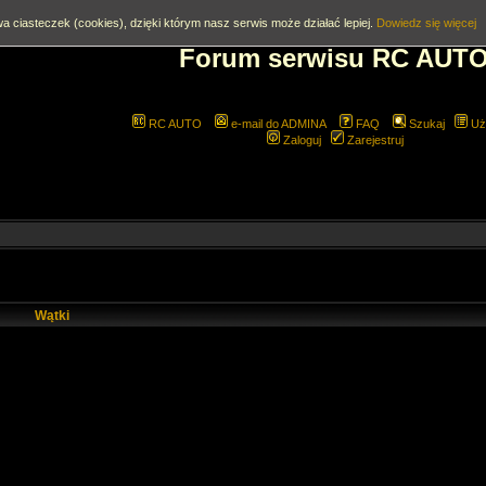
a ciasteczek (cookies), dzięki którym nasz serwis może działać lepiej.
Dowiedz się więcej
Forum serwisu RC AUT
RC AUTO
e-mail do ADMINA
FAQ
Szukaj
Uż
Zaloguj
Zarejestruj
Wątki