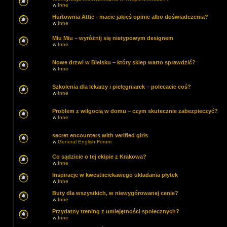
w
Inne
Hurtownia Attic - macie jakieś opinie albo doświadczenia?
w
Inne
Miu Miu – wyróżnij się nietypowym designem
w
Inne
Nowe drzwi w Bielsku – który sklep warto sprawdzić?
w
Inne
Szkolenia dla lekarzy i pielęgniarek – polecacie coś?
w
Inne
Problem z wilgocią w domu – czym skutecznie zabezpieczyć?
w
Inne
secret encounters with verified girls
w
General English Forum
Co sądzicie o tej ekipie z Krakowa?
w
Inne
Inspiracje w kwestiiciekawego układania płytek
w
Inne
Buty dla wszystkich, w niewygórowanej cenie?
w
Inne
Przydatny trening z umiejętności społecznych?
w
Inne