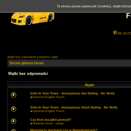
Ta strona używa ciasteczek (cookies), dzięki którym
F
RC AUT
Wątki bez odpowiedzi
|
Aktywne wątki
Strona główna forum
Wątki bez odpowiedzi
Wątki
Girls In Your Town - Anonymous Sex Dating - No Verify
w
General English Forum
Girls In Your Town - Anonymous Adult Dating - No Verify
w
General English Forum
Czy ktoś ma jakiś pomysł?
w
Budowa forum - uwagi
Wentylacja mechaniczna w Niepołomicach?