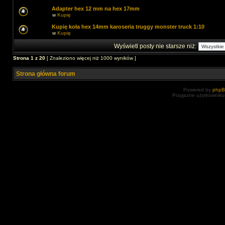
Adapter hex 12 mm na hex 17mm
w
Kupię
Kupię koła hex 14mm karoseria truggy monster truck 1:10
w
Kupię
Wyświetl posty nie starsze niż:
Strona
1
z
20
[ Znaleziono więcej niż 1000 wyników ]
Strona główna forum
Powered by
php
Przyjazne użytkowniko