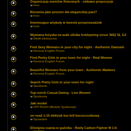
Organizacja eventów firmowych - ciekawe propozycje
w
Inne
Biżuteria jako prezent dla eleganckiej pani?
w
Inne
Interesujące artykuły w kwestii przeprowadzek
w
Inne
Wymiana łożyska na wale silnika hobbywing ezrun 3652 SL G2
w
Silniki elektryczne
Find Sexy Womans in your city for night - Authentic Damsels
w
General English Forum
Find Pretty Girls in your town for night - Real Women
w
General English Forum
Beautiful Womans from your town - Authentic Maidens
w
General English Forum
Search Pretty Girls in your town for night
w
Spotkania
Top-notch Сasual Dating - Live Women
w
Spotkania
Jaki model
w
OFF-ROAD (Modele Spalinowe)
on-road 1:10 elektryk bsr-bt4 bezszczotkowy
w
Sprzedam
Dźwignia ssania w gaźniku - Reely Carbon Fighter III 1:6