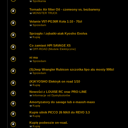
w
Spotkania
Tornado Air filter Oil - czerwony vs. bezbarwny
w
MONSTER TRUCK
Volante V5T-PG36R Koła 1:10 - 70zł
w
Sprzedam
Sprzęgło / zębatki-atak Kyosho Evolva
w
Kupię
Co zamiast HPI SAVAGE XS
w
OFF-ROAD (Modele Elektryczne)
ni ma
w
Sprzedam
(S)Jeep Wrangler Rubicon szczotka lipo alu mosty 999zl
w
Sprzedam
(K)KYOSHO Elektryk on road 1/10
w
Kupię
Nowości z LOUISE RC oraz PRO-LINE
w
Informacje od Dystrybutorów
Amortyzatory do savage lub e-maxx/t-maxx
w
Kupię
Kupie silnik PICCO 26 MAX do REVO 3.3
w
Kupię
Kupię podwozie on-road.
w
Kupię