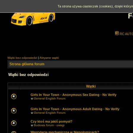
Ta strona używa ciasteczek (cookies), dzięki którym
F
RC AUT
Wątki bez odpowiedzi
|
Aktywne wątki
Strona główna forum
Wątki bez odpowiedzi
Wątki
Girls In Your Town - Anonymous Sex Dating - No Verify
w
General English Forum
Girls In Your Town - Anonymous Adult Dating - No Verify
w
General English Forum
Czy ktoś ma jakiś pomysł?
w
Budowa forum - uwagi
Wentylacja mechaniczna w Niepołomicach?