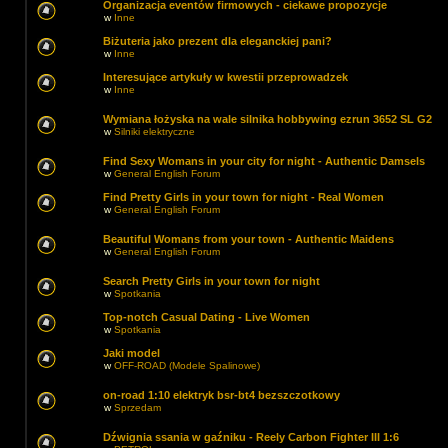
Organizacja eventów firmowych - ciekawe propozycje
w
Inne
Biżuteria jako prezent dla eleganckiej pani?
w
Inne
Interesujące artykuły w kwestii przeprowadzek
w
Inne
Wymiana łożyska na wale silnika hobbywing ezrun 3652 SL G2
w
Silniki elektryczne
Find Sexy Womans in your city for night - Authentic Damsels
w
General English Forum
Find Pretty Girls in your town for night - Real Women
w
General English Forum
Beautiful Womans from your town - Authentic Maidens
w
General English Forum
Search Pretty Girls in your town for night
w
Spotkania
Top-notch Сasual Dating - Live Women
w
Spotkania
Jaki model
w
OFF-ROAD (Modele Spalinowe)
on-road 1:10 elektryk bsr-bt4 bezszczotkowy
w
Sprzedam
Dźwignia ssania w gaźniku - Reely Carbon Fighter III 1:6