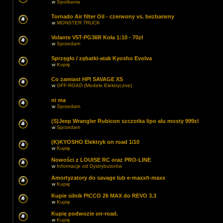
w
Spotkania
Tornado Air filter Oil - czerwony vs. bezbarwny
w
MONSTER TRUCK
Volante V5T-PG36R Koła 1:10 - 70zł
w
Sprzedam
Sprzęgło / zębatki-atak Kyosho Evolva
w
Kupię
Co zamiast HPI SAVAGE XS
w
OFF-ROAD (Modele Elektryczne)
ni ma
w
Sprzedam
(S)Jeep Wrangler Rubicon szczotka lipo alu mosty 999zl
w
Sprzedam
(K)KYOSHO Elektryk on road 1/10
w
Kupię
Nowości z LOUISE RC oraz PRO-LINE
w
Informacje od Dystrybutorów
Amortyzatory do savage lub e-maxx/t-maxx
w
Kupię
Kupie silnik PICCO 26 MAX do REVO 3.3
w
Kupię
Kupię podwozie on-road.
w
Kupię