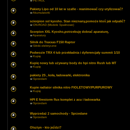
w
PETROL
Pakiety Lipo od 10 lat w szafie - reanimować czy utylizować?
w
Akumulatorki
sciorpion xxl kyosho. Stan nieznany,pomoże ktoś jak odpalić?
w
ON-ROAD (Modele Spalinowe)
Scorpion XXL Kyosho,potrzebuję dobrać aparaturę,
w
Aparatury
Silnik do Traxxas F150 Raptor
w
Silniki elektryczne
Podwozie TRX 4 lub przekładnia i dyferencjały summit 1/10
w
Kupię
Kupię nowy lub używany body do hpi nitro Rush lub MT
w
Kupię
pakiety 2S , koła, ładowarki, elektronika
w
Sprzedam
Kupie radiator silnika nitro FIOLETOWY/PURPUROWY
w
Kupię
HPI E firestorm flux komplet z acu i ładowarka
w
Sprzedam
Wyprzedaż 2 samochody - Sprzedane
w
Sprzedam
Olsztyn - kto jeździ?