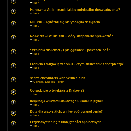
w
Inne
Hurtownia Attic - macie jakieś opinie albo doświadczenia?
w
Inne
Miu Miu – wyróżnij się nietypowym designem
w
Inne
Nowe drzwi w Bielsku – który sklep warto sprawdzić?
w
Inne
Szkolenia dla lekarzy i pielęgniarek – polecacie coś?
w
Inne
Problem z wilgocią w domu – czym skutecznie zabezpieczyć?
w
Inne
secret encounters with verified girls
w
General English Forum
Co sądzicie o tej ekipie z Krakowa?
w
Inne
Inspiracje w kwestiiciekawego układania płytek
w
Inne
Buty dla wszystkich, w niewygórowanej cenie?
w
Inne
Przydatny trening z umiejętności społecznych?
w
Inne