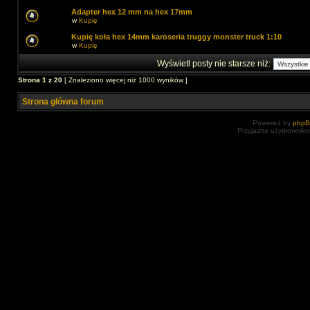
Adapter hex 12 mm na hex 17mm
w
Kupię
Kupię koła hex 14mm karoseria truggy monster truck 1:10
w
Kupię
Wyświetl posty nie starsze niż:
Strona
1
z
20
[ Znaleziono więcej niż 1000 wyników ]
Strona główna forum
Powered by
php
Przyjazne użytkowniko