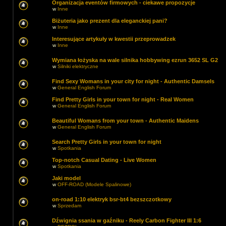
Organizacja eventów firmowych - ciekawe propozycje
w
Inne
Biżuteria jako prezent dla eleganckiej pani?
w
Inne
Interesujące artykuły w kwestii przeprowadzek
w
Inne
Wymiana łożyska na wale silnika hobbywing ezrun 3652 SL G2
w
Silniki elektryczne
Find Sexy Womans in your city for night - Authentic Damsels
w
General English Forum
Find Pretty Girls in your town for night - Real Women
w
General English Forum
Beautiful Womans from your town - Authentic Maidens
w
General English Forum
Search Pretty Girls in your town for night
w
Spotkania
Top-notch Сasual Dating - Live Women
w
Spotkania
Jaki model
w
OFF-ROAD (Modele Spalinowe)
on-road 1:10 elektryk bsr-bt4 bezszczotkowy
w
Sprzedam
Dźwignia ssania w gaźniku - Reely Carbon Fighter III 1:6