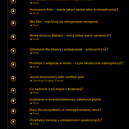
w
Inne
Hurtownia Attic - macie jakieś opinie albo doświadczenia?
w
Inne
Miu Miu – wyróżnij się nietypowym designem
w
Inne
Nowe drzwi w Bielsku – który sklep warto sprawdzić?
w
Inne
Szkolenia dla lekarzy i pielęgniarek – polecacie coś?
w
Inne
Problem z wilgocią w domu – czym skutecznie zabezpieczyć?
w
Inne
secret encounters with verified girls
w
General English Forum
Co sądzicie o tej ekipie z Krakowa?
w
Inne
Inspiracje w kwestiiciekawego układania płytek
w
Inne
Buty dla wszystkich, w niewygórowanej cenie?
w
Inne
Przydatny trening z umiejętności społecznych?
w
Inne