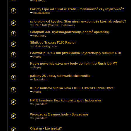
w
PETROL
Pakiety Lipo od 10 lat w szafie - reanimować czy utylizować?
w
Akumulatorki
sciorpion xxl kyosho. Stan nieznany,pomoże ktoś jak odpalić?
w
ON-ROAD (Modele Spalinowe)
Scorpion XXL Kyosho,potrzebuję dobrać aparaturę,
w
Aparatury
Silnik do Traxxas F150 Raptor
w
Silniki elektryczne
Podwozie TRX 4 lub przekładnia i dyferencjały summit 1/10
w
Kupię
Kupię nowy lub używany body do hpi nitro Rush lub MT
w
Kupię
pakiety 2S , koła, ładowarki, elektronika
w
Sprzedam
Kupie radiator silnika nitro FIOLETOWY/PURPUROWY
w
Kupię
HPI E firestorm flux komplet z acu i ładowarka
w
Sprzedam
Wyprzedaż 2 samochody - Sprzedane
w
Sprzedam
Olsztyn - kto jeździ?