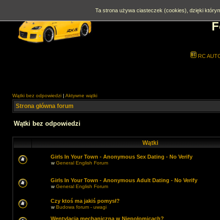
Ta strona używa ciasteczek (cookies), dzięki którym
F
RC AUT
Wątki bez odpowiedzi
|
Aktywne wątki
Strona główna forum
Wątki bez odpowiedzi
Wątki
Girls In Your Town - Anonymous Sex Dating - No Verify
w
General English Forum
Girls In Your Town - Anonymous Adult Dating - No Verify
w
General English Forum
Czy ktoś ma jakiś pomysł?
w
Budowa forum - uwagi
Wentylacja mechaniczna w Niepołomicach?