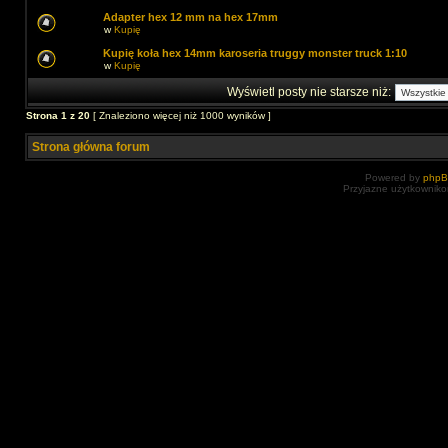
Adapter hex 12 mm na hex 17mm
w
Kupię
Kupię koła hex 14mm karoseria truggy monster truck 1:10
w
Kupię
Wyświetl posty nie starsze niż:
Strona
1
z
20
[ Znaleziono więcej niż 1000 wyników ]
Strona główna forum
Powered by
php
Przyjazne użytkowniko