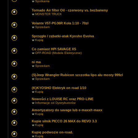
w
Spotkania
Tornado Air filter Oil - czerwony vs. bezbarwny
w
MONSTER TRUCK
Volante V5T-PG36R Koła 1:10 - 70zł
w
Sprzedam
Sprzęgło / zębatki-atak Kyosho Evolva
w
Kupię
Co zamiast HPI SAVAGE XS
w
OFF-ROAD (Modele Elektryczne)
ni ma
w
Sprzedam
(S)Jeep Wrangler Rubicon szczotka lipo alu mosty 999zl
w
Sprzedam
(K)KYOSHO Elektryk on road 1/10
w
Kupię
Nowości z LOUISE RC oraz PRO-LINE
w
Informacje od Dystrybutorów
Amortyzatory do savage lub e-maxx/t-maxx
w
Kupię
Kupie silnik PICCO 26 MAX do REVO 3.3
w
Kupię
Kupię podwozie on-road.
w
Kupię