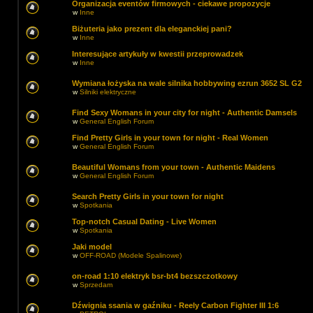
Organizacja eventów firmowych - ciekawe propozycje
w
Inne
Biżuteria jako prezent dla eleganckiej pani?
w
Inne
Interesujące artykuły w kwestii przeprowadzek
w
Inne
Wymiana łożyska na wale silnika hobbywing ezrun 3652 SL G2
w
Silniki elektryczne
Find Sexy Womans in your city for night - Authentic Damsels
w
General English Forum
Find Pretty Girls in your town for night - Real Women
w
General English Forum
Beautiful Womans from your town - Authentic Maidens
w
General English Forum
Search Pretty Girls in your town for night
w
Spotkania
Top-notch Сasual Dating - Live Women
w
Spotkania
Jaki model
w
OFF-ROAD (Modele Spalinowe)
on-road 1:10 elektryk bsr-bt4 bezszczotkowy
w
Sprzedam
Dźwignia ssania w gaźniku - Reely Carbon Fighter III 1:6