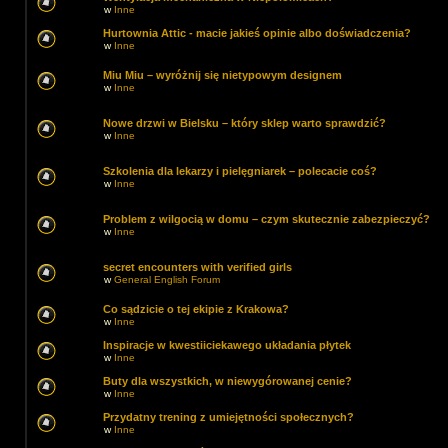
w
Inne
Hurtownia Attic - macie jakieś opinie albo doświadczenia?
w
Inne
Miu Miu – wyróżnij się nietypowym designem
w
Inne
Nowe drzwi w Bielsku – który sklep warto sprawdzić?
w
Inne
Szkolenia dla lekarzy i pielęgniarek – polecacie coś?
w
Inne
Problem z wilgocią w domu – czym skutecznie zabezpieczyć?
w
Inne
secret encounters with verified girls
w
General English Forum
Co sądzicie o tej ekipie z Krakowa?
w
Inne
Inspiracje w kwestiiciekawego układania płytek
w
Inne
Buty dla wszystkich, w niewygórowanej cenie?
w
Inne
Przydatny trening z umiejętności społecznych?
w
Inne