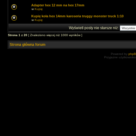
Adapter hex 12 mm na hex 17mm
w
Kupię
Kupię koła hex 14mm karoseria truggy monster truck 1:10
w
Kupię
Wyświetl posty nie starsze niż:
Strona
1
z
20
[ Znaleziono więcej niż 1000 wyników ]
Strona główna forum
Powered by
php
Przyjazne użytkowniko