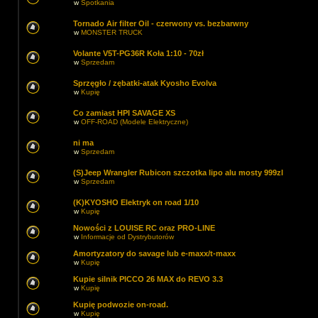
w
Spotkania
Tornado Air filter Oil - czerwony vs. bezbarwny
w
MONSTER TRUCK
Volante V5T-PG36R Koła 1:10 - 70zł
w
Sprzedam
Sprzęgło / zębatki-atak Kyosho Evolva
w
Kupię
Co zamiast HPI SAVAGE XS
w
OFF-ROAD (Modele Elektryczne)
ni ma
w
Sprzedam
(S)Jeep Wrangler Rubicon szczotka lipo alu mosty 999zl
w
Sprzedam
(K)KYOSHO Elektryk on road 1/10
w
Kupię
Nowości z LOUISE RC oraz PRO-LINE
w
Informacje od Dystrybutorów
Amortyzatory do savage lub e-maxx/t-maxx
w
Kupię
Kupie silnik PICCO 26 MAX do REVO 3.3
w
Kupię
Kupię podwozie on-road.
w
Kupię