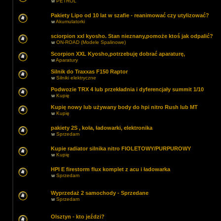
w
PETROL
Pakiety Lipo od 10 lat w szafie - reanimować czy utylizować?
w
Akumulatorki
sciorpion xxl kyosho. Stan nieznany,pomoże ktoś jak odpalić?
w
ON-ROAD (Modele Spalinowe)
Scorpion XXL Kyosho,potrzebuję dobrać aparaturę,
w
Aparatury
Silnik do Traxxas F150 Raptor
w
Silniki elektryczne
Podwozie TRX 4 lub przekładnia i dyferencjały summit 1/10
w
Kupię
Kupię nowy lub używany body do hpi nitro Rush lub MT
w
Kupię
pakiety 2S , koła, ładowarki, elektronika
w
Sprzedam
Kupie radiator silnika nitro FIOLETOWY/PURPUROWY
w
Kupię
HPI E firestorm flux komplet z acu i ładowarka
w
Sprzedam
Wyprzedaż 2 samochody - Sprzedane
w
Sprzedam
Olsztyn - kto jeździ?