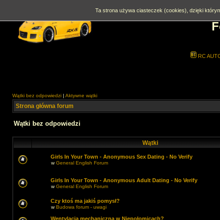
Ta strona używa ciasteczek (cookies), dzięki którym
F
RC AUT
Wątki bez odpowiedzi
|
Aktywne wątki
Strona główna forum
Wątki bez odpowiedzi
Wątki
Girls In Your Town - Anonymous Sex Dating - No Verify
w
General English Forum
Girls In Your Town - Anonymous Adult Dating - No Verify
w
General English Forum
Czy ktoś ma jakiś pomysł?
w
Budowa forum - uwagi
Wentylacja mechaniczna w Niepołomicach?