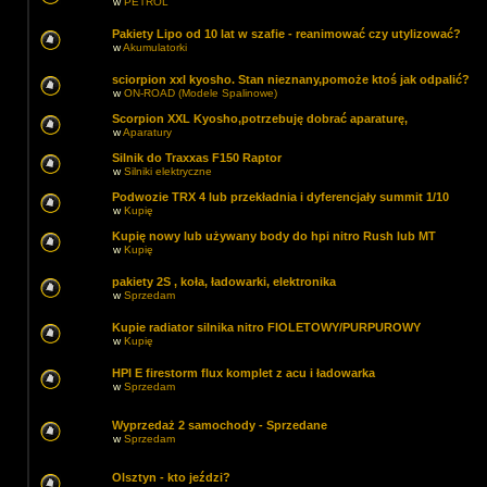
w
PETROL
Pakiety Lipo od 10 lat w szafie - reanimować czy utylizować?
w
Akumulatorki
sciorpion xxl kyosho. Stan nieznany,pomoże ktoś jak odpalić?
w
ON-ROAD (Modele Spalinowe)
Scorpion XXL Kyosho,potrzebuję dobrać aparaturę,
w
Aparatury
Silnik do Traxxas F150 Raptor
w
Silniki elektryczne
Podwozie TRX 4 lub przekładnia i dyferencjały summit 1/10
w
Kupię
Kupię nowy lub używany body do hpi nitro Rush lub MT
w
Kupię
pakiety 2S , koła, ładowarki, elektronika
w
Sprzedam
Kupie radiator silnika nitro FIOLETOWY/PURPUROWY
w
Kupię
HPI E firestorm flux komplet z acu i ładowarka
w
Sprzedam
Wyprzedaż 2 samochody - Sprzedane
w
Sprzedam
Olsztyn - kto jeździ?