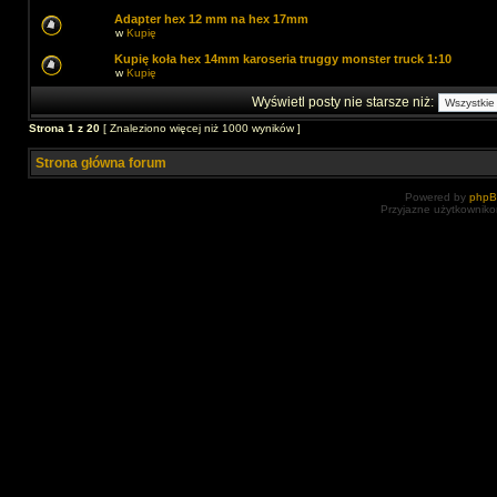
Adapter hex 12 mm na hex 17mm
w
Kupię
Kupię koła hex 14mm karoseria truggy monster truck 1:10
w
Kupię
Wyświetl posty nie starsze niż:
Strona
1
z
20
[ Znaleziono więcej niż 1000 wyników ]
Strona główna forum
Powered by
php
Przyjazne użytkowniko