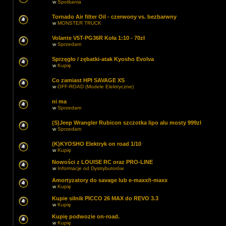
w
Spotkania
Tornado Air filter Oil - czerwony vs. bezbarwny
w
MONSTER TRUCK
Volante V5T-PG36R Koła 1:10 - 70zł
w
Sprzedam
Sprzęgło / zębatki-atak Kyosho Evolva
w
Kupię
Co zamiast HPI SAVAGE XS
w
OFF-ROAD (Modele Elektryczne)
ni ma
w
Sprzedam
(S)Jeep Wrangler Rubicon szczotka lipo alu mosty 999zl
w
Sprzedam
(K)KYOSHO Elektryk on road 1/10
w
Kupię
Nowości z LOUISE RC oraz PRO-LINE
w
Informacje od Dystrybutorów
Amortyzatory do savage lub e-maxx/t-maxx
w
Kupię
Kupie silnik PICCO 26 MAX do REVO 3.3
w
Kupię
Kupię podwozie on-road.
w
Kupię