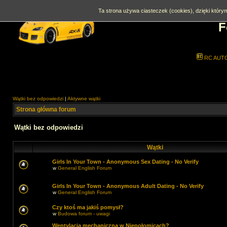
Ta strona używa ciasteczek (cookies), dzięki którym
F
RC AUT
Wątki bez odpowiedzi
|
Aktywne wątki
Strona główna forum
Wątki bez odpowiedzi
Wątki
Girls In Your Town - Anonymous Sex Dating - No Verify
w
General English Forum
Girls In Your Town - Anonymous Adult Dating - No Verify
w
General English Forum
Czy ktoś ma jakiś pomysł?
w
Budowa forum - uwagi
Wentylacja mechaniczna w Niepołomicach?