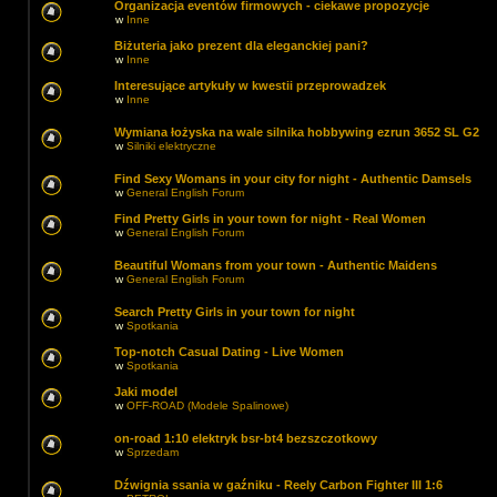
Organizacja eventów firmowych - ciekawe propozycje
w
Inne
Biżuteria jako prezent dla eleganckiej pani?
w
Inne
Interesujące artykuły w kwestii przeprowadzek
w
Inne
Wymiana łożyska na wale silnika hobbywing ezrun 3652 SL G2
w
Silniki elektryczne
Find Sexy Womans in your city for night - Authentic Damsels
w
General English Forum
Find Pretty Girls in your town for night - Real Women
w
General English Forum
Beautiful Womans from your town - Authentic Maidens
w
General English Forum
Search Pretty Girls in your town for night
w
Spotkania
Top-notch Сasual Dating - Live Women
w
Spotkania
Jaki model
w
OFF-ROAD (Modele Spalinowe)
on-road 1:10 elektryk bsr-bt4 bezszczotkowy
w
Sprzedam
Dźwignia ssania w gaźniku - Reely Carbon Fighter III 1:6