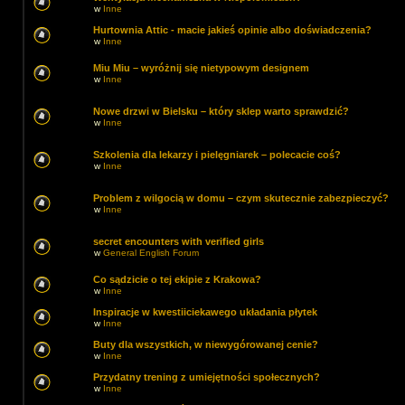
w
Inne
Hurtownia Attic - macie jakieś opinie albo doświadczenia?
w
Inne
Miu Miu – wyróżnij się nietypowym designem
w
Inne
Nowe drzwi w Bielsku – który sklep warto sprawdzić?
w
Inne
Szkolenia dla lekarzy i pielęgniarek – polecacie coś?
w
Inne
Problem z wilgocią w domu – czym skutecznie zabezpieczyć?
w
Inne
secret encounters with verified girls
w
General English Forum
Co sądzicie o tej ekipie z Krakowa?
w
Inne
Inspiracje w kwestiiciekawego układania płytek
w
Inne
Buty dla wszystkich, w niewygórowanej cenie?
w
Inne
Przydatny trening z umiejętności społecznych?
w
Inne