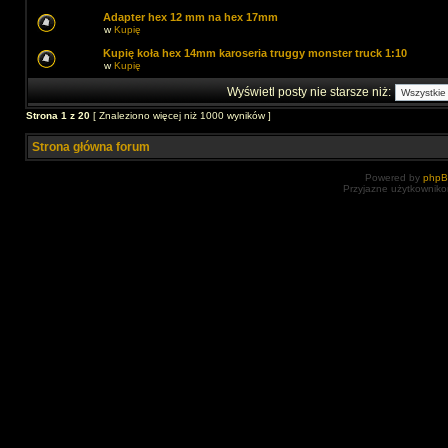
Adapter hex 12 mm na hex 17mm
w
Kupię
Kupię koła hex 14mm karoseria truggy monster truck 1:10
w
Kupię
Wyświetl posty nie starsze niż:
Strona
1
z
20
[ Znaleziono więcej niż 1000 wyników ]
Strona główna forum
Powered by
php
Przyjazne użytkowniko