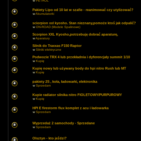
w
PETROL
Pakiety Lipo od 10 lat w szafie - reanimować czy utylizować?
w
Akumulatorki
sciorpion xxl kyosho. Stan nieznany,pomoże ktoś jak odpalić?
w
ON-ROAD (Modele Spalinowe)
Scorpion XXL Kyosho,potrzebuję dobrać aparaturę,
w
Aparatury
Silnik do Traxxas F150 Raptor
w
Silniki elektryczne
Podwozie TRX 4 lub przekładnia i dyferencjały summit 1/10
w
Kupię
Kupię nowy lub używany body do hpi nitro Rush lub MT
w
Kupię
pakiety 2S , koła, ładowarki, elektronika
w
Sprzedam
Kupie radiator silnika nitro FIOLETOWY/PURPUROWY
w
Kupię
HPI E firestorm flux komplet z acu i ładowarka
w
Sprzedam
Wyprzedaż 2 samochody - Sprzedane
w
Sprzedam
Olsztyn - kto jeździ?