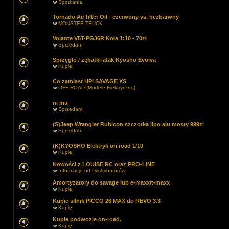
w
Spotkania
Tornado Air filter Oil - czerwony vs. bezbarwny
w
MONSTER TRUCK
Volante V5T-PG36R Koła 1:10 - 70zł
w
Sprzedam
Sprzęgło / zębatki-atak Kyosho Evolva
w
Kupię
Co zamiast HPI SAVAGE XS
w
OFF-ROAD (Modele Elektryczne)
ni ma
w
Sprzedam
(S)Jeep Wrangler Rubicon szczotka lipo alu mosty 999zl
w
Sprzedam
(K)KYOSHO Elektryk on road 1/10
w
Kupię
Nowości z LOUISE RC oraz PRO-LINE
w
Informacje od Dystrybutorów
Amortyzatory do savage lub e-maxx/t-maxx
w
Kupię
Kupie silnik PICCO 26 MAX do REVO 3.3
w
Kupię
Kupię podwozie on-road.
w
Kupię