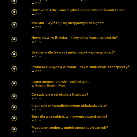
w
Inne
Hurtownia Attic - macie jakieś opinie albo doświadczenia?
w
Inne
Miu Miu – wyróżnij się nietypowym designem
w
Inne
Nowe drzwi w Bielsku – który sklep warto sprawdzić?
w
Inne
Szkolenia dla lekarzy i pielęgniarek – polecacie coś?
w
Inne
Problem z wilgocią w domu – czym skutecznie zabezpieczyć?
w
Inne
secret encounters with verified girls
w
General English Forum
Co sądzicie o tej ekipie z Krakowa?
w
Inne
Inspiracje w kwestiiciekawego układania płytek
w
Inne
Buty dla wszystkich, w niewygórowanej cenie?
w
Inne
Przydatny trening z umiejętności społecznych?
w
Inne