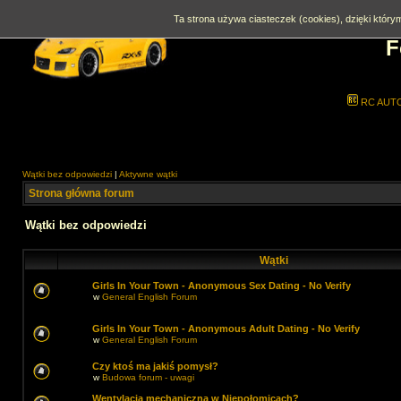
Ta strona używa ciasteczek (cookies), dzięki którym
F
RC AUT
Wątki bez odpowiedzi
|
Aktywne wątki
Strona główna forum
Wątki bez odpowiedzi
Wątki
Girls In Your Town - Anonymous Sex Dating - No Verify
w
General English Forum
Girls In Your Town - Anonymous Adult Dating - No Verify
w
General English Forum
Czy ktoś ma jakiś pomysł?
w
Budowa forum - uwagi
Wentylacja mechaniczna w Niepołomicach?