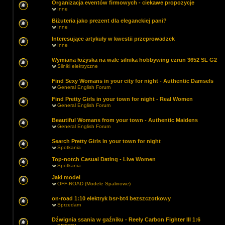
Organizacja eventów firmowych - ciekawe propozycje
w
Inne
Biżuteria jako prezent dla eleganckiej pani?
w
Inne
Interesujące artykuły w kwestii przeprowadzek
w
Inne
Wymiana łożyska na wale silnika hobbywing ezrun 3652 SL G2
w
Silniki elektryczne
Find Sexy Womans in your city for night - Authentic Damsels
w
General English Forum
Find Pretty Girls in your town for night - Real Women
w
General English Forum
Beautiful Womans from your town - Authentic Maidens
w
General English Forum
Search Pretty Girls in your town for night
w
Spotkania
Top-notch Сasual Dating - Live Women
w
Spotkania
Jaki model
w
OFF-ROAD (Modele Spalinowe)
on-road 1:10 elektryk bsr-bt4 bezszczotkowy
w
Sprzedam
Dźwignia ssania w gaźniku - Reely Carbon Fighter III 1:6