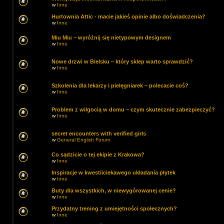
w
Inne
Hurtownia Attic - macie jakieś opinie albo doświadczenia?
w
Inne
Miu Miu – wyróżnij się nietypowym designem
w
Inne
Nowe drzwi w Bielsku – który sklep warto sprawdzić?
w
Inne
Szkolenia dla lekarzy i pielęgniarek – polecacie coś?
w
Inne
Problem z wilgocią w domu – czym skutecznie zabezpieczyć?
w
Inne
secret encounters with verified girls
w
General English Forum
Co sądzicie o tej ekipie z Krakowa?
w
Inne
Inspiracje w kwestiiciekawego układania płytek
w
Inne
Buty dla wszystkich, w niewygórowanej cenie?
w
Inne
Przydatny trening z umiejętności społecznych?
w
Inne