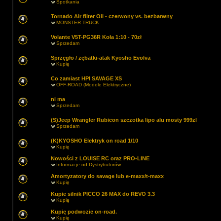
w
Spotkania
Tornado Air filter Oil - czerwony vs. bezbarwny
w
MONSTER TRUCK
Volante V5T-PG36R Koła 1:10 - 70zł
w
Sprzedam
Sprzęgło / zębatki-atak Kyosho Evolva
w
Kupię
Co zamiast HPI SAVAGE XS
w
OFF-ROAD (Modele Elektryczne)
ni ma
w
Sprzedam
(S)Jeep Wrangler Rubicon szczotka lipo alu mosty 999zl
w
Sprzedam
(K)KYOSHO Elektryk on road 1/10
w
Kupię
Nowości z LOUISE RC oraz PRO-LINE
w
Informacje od Dystrybutorów
Amortyzatory do savage lub e-maxx/t-maxx
w
Kupię
Kupie silnik PICCO 26 MAX do REVO 3.3
w
Kupię
Kupię podwozie on-road.
w
Kupię