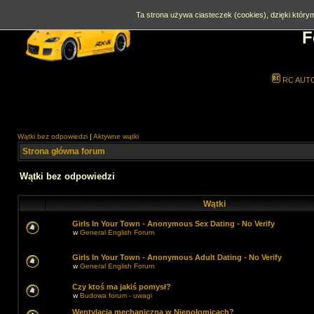
Ta strona używa ciasteczek (cookies), dzięki którym
F
RC AUT
Wątki bez odpowiedzi
|
Aktywne wątki
Strona główna forum
Wątki bez odpowiedzi
Wątki
Girls In Your Town - Anonymous Sex Dating - No Verify
w
General English Forum
Girls In Your Town - Anonymous Adult Dating - No Verify
w
General English Forum
Czy ktoś ma jakiś pomysł?
w
Budowa forum - uwagi
Wentylacja mechaniczna w Niepołomicach?