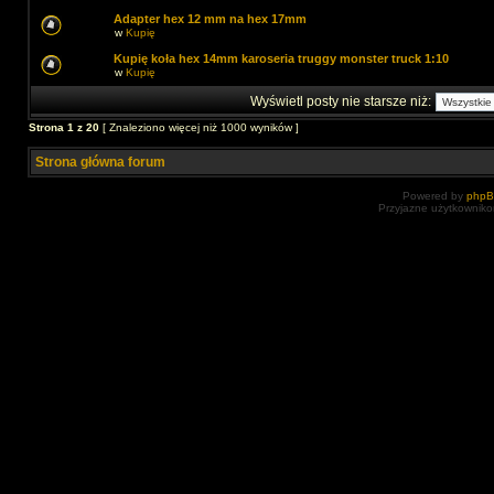
Adapter hex 12 mm na hex 17mm
w
Kupię
Kupię koła hex 14mm karoseria truggy monster truck 1:10
w
Kupię
Wyświetl posty nie starsze niż:
Strona
1
z
20
[ Znaleziono więcej niż 1000 wyników ]
Strona główna forum
Powered by
php
Przyjazne użytkowniko