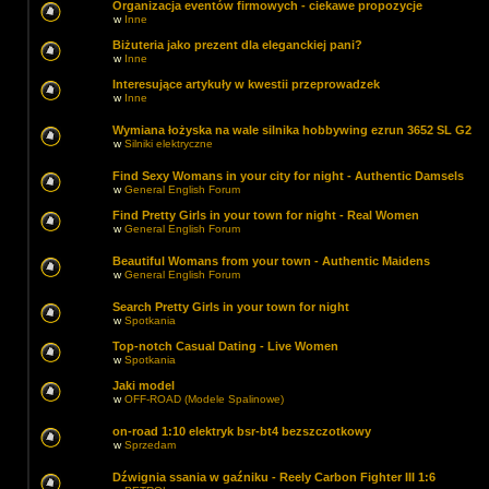
Organizacja eventów firmowych - ciekawe propozycje
w
Inne
Biżuteria jako prezent dla eleganckiej pani?
w
Inne
Interesujące artykuły w kwestii przeprowadzek
w
Inne
Wymiana łożyska na wale silnika hobbywing ezrun 3652 SL G2
w
Silniki elektryczne
Find Sexy Womans in your city for night - Authentic Damsels
w
General English Forum
Find Pretty Girls in your town for night - Real Women
w
General English Forum
Beautiful Womans from your town - Authentic Maidens
w
General English Forum
Search Pretty Girls in your town for night
w
Spotkania
Top-notch Сasual Dating - Live Women
w
Spotkania
Jaki model
w
OFF-ROAD (Modele Spalinowe)
on-road 1:10 elektryk bsr-bt4 bezszczotkowy
w
Sprzedam
Dźwignia ssania w gaźniku - Reely Carbon Fighter III 1:6