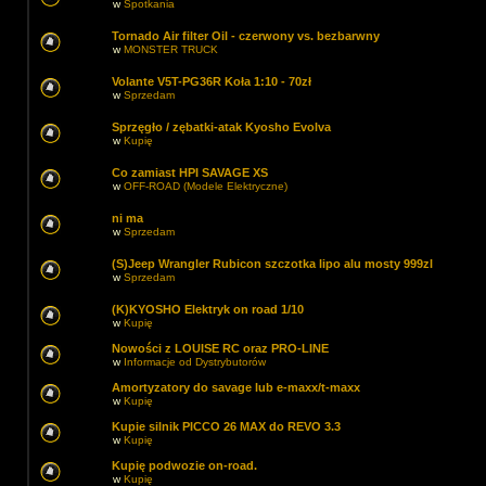
w
Spotkania
Tornado Air filter Oil - czerwony vs. bezbarwny
w
MONSTER TRUCK
Volante V5T-PG36R Koła 1:10 - 70zł
w
Sprzedam
Sprzęgło / zębatki-atak Kyosho Evolva
w
Kupię
Co zamiast HPI SAVAGE XS
w
OFF-ROAD (Modele Elektryczne)
ni ma
w
Sprzedam
(S)Jeep Wrangler Rubicon szczotka lipo alu mosty 999zl
w
Sprzedam
(K)KYOSHO Elektryk on road 1/10
w
Kupię
Nowości z LOUISE RC oraz PRO-LINE
w
Informacje od Dystrybutorów
Amortyzatory do savage lub e-maxx/t-maxx
w
Kupię
Kupie silnik PICCO 26 MAX do REVO 3.3
w
Kupię
Kupię podwozie on-road.
w
Kupię