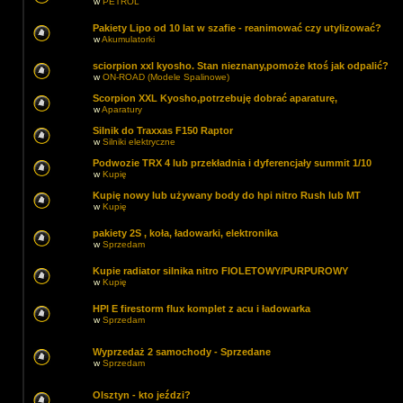
w
PETROL
Pakiety Lipo od 10 lat w szafie - reanimować czy utylizować?
w
Akumulatorki
sciorpion xxl kyosho. Stan nieznany,pomoże ktoś jak odpalić?
w
ON-ROAD (Modele Spalinowe)
Scorpion XXL Kyosho,potrzebuję dobrać aparaturę,
w
Aparatury
Silnik do Traxxas F150 Raptor
w
Silniki elektryczne
Podwozie TRX 4 lub przekładnia i dyferencjały summit 1/10
w
Kupię
Kupię nowy lub używany body do hpi nitro Rush lub MT
w
Kupię
pakiety 2S , koła, ładowarki, elektronika
w
Sprzedam
Kupie radiator silnika nitro FIOLETOWY/PURPUROWY
w
Kupię
HPI E firestorm flux komplet z acu i ładowarka
w
Sprzedam
Wyprzedaż 2 samochody - Sprzedane
w
Sprzedam
Olsztyn - kto jeździ?