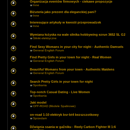
Organizacja eventów firmowych - ciekawe propozycje
w
Inne
Biżuteria jako prezent dla eleganckiej pani?
w
Inne
Interesujące artykuły w kwestii przeprowadzek
w
Inne
Wymiana łożyska na wale silnika hobbywing ezrun 3652 SL G2
w
Silniki elektryczne
Find Sexy Womans in your city for night - Authentic Damsels
w
General English Forum
Find Pretty Girls in your town for night - Real Women
w
General English Forum
Beautiful Womans from your town - Authentic Maidens
w
General English Forum
Search Pretty Girls in your town for night
w
Spotkania
Top-notch Сasual Dating - Live Women
w
Spotkania
Jaki model
w
OFF-ROAD (Modele Spalinowe)
on-road 1:10 elektryk bsr-bt4 bezszczotkowy
w
Sprzedam
Dźwignia ssania w gaźniku - Reely Carbon Fighter III 1:6