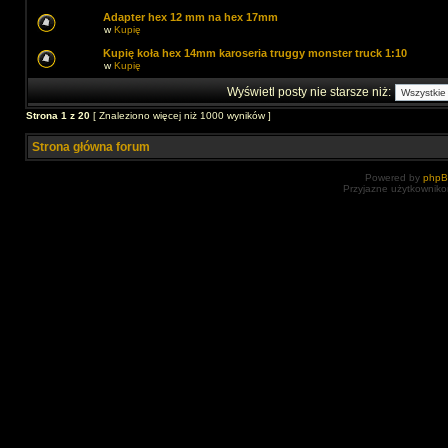
Adapter hex 12 mm na hex 17mm
w
Kupię
Kupię koła hex 14mm karoseria truggy monster truck 1:10
w
Kupię
Wyświetl posty nie starsze niż:
Strona
1
z
20
[ Znaleziono więcej niż 1000 wyników ]
Strona główna forum
Powered by
php
Przyjazne użytkowniko