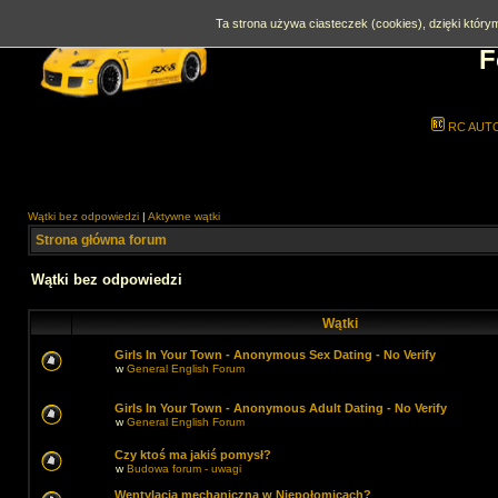
Ta strona używa ciasteczek (cookies), dzięki którym
F
RC AUT
Wątki bez odpowiedzi
|
Aktywne wątki
Strona główna forum
Wątki bez odpowiedzi
Wątki
Girls In Your Town - Anonymous Sex Dating - No Verify
w
General English Forum
Girls In Your Town - Anonymous Adult Dating - No Verify
w
General English Forum
Czy ktoś ma jakiś pomysł?
w
Budowa forum - uwagi
Wentylacja mechaniczna w Niepołomicach?