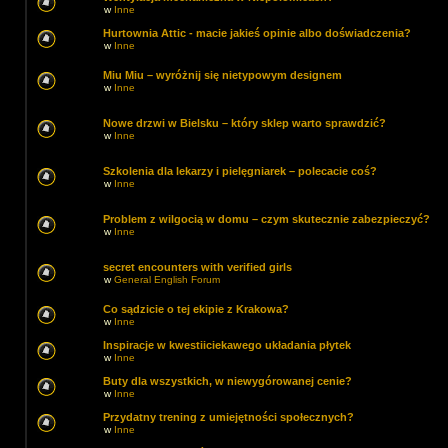
w
Inne
Hurtownia Attic - macie jakieś opinie albo doświadczenia?
w
Inne
Miu Miu – wyróżnij się nietypowym designem
w
Inne
Nowe drzwi w Bielsku – który sklep warto sprawdzić?
w
Inne
Szkolenia dla lekarzy i pielęgniarek – polecacie coś?
w
Inne
Problem z wilgocią w domu – czym skutecznie zabezpieczyć?
w
Inne
secret encounters with verified girls
w
General English Forum
Co sądzicie o tej ekipie z Krakowa?
w
Inne
Inspiracje w kwestiiciekawego układania płytek
w
Inne
Buty dla wszystkich, w niewygórowanej cenie?
w
Inne
Przydatny trening z umiejętności społecznych?
w
Inne