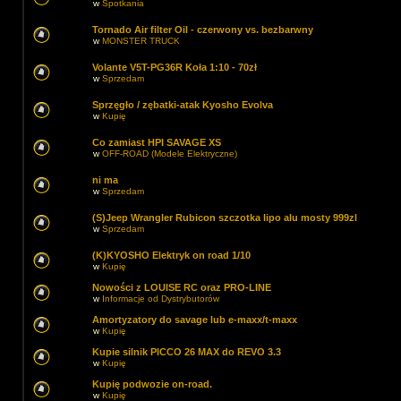
w
Spotkania
Tornado Air filter Oil - czerwony vs. bezbarwny
w
MONSTER TRUCK
Volante V5T-PG36R Koła 1:10 - 70zł
w
Sprzedam
Sprzęgło / zębatki-atak Kyosho Evolva
w
Kupię
Co zamiast HPI SAVAGE XS
w
OFF-ROAD (Modele Elektryczne)
ni ma
w
Sprzedam
(S)Jeep Wrangler Rubicon szczotka lipo alu mosty 999zl
w
Sprzedam
(K)KYOSHO Elektryk on road 1/10
w
Kupię
Nowości z LOUISE RC oraz PRO-LINE
w
Informacje od Dystrybutorów
Amortyzatory do savage lub e-maxx/t-maxx
w
Kupię
Kupie silnik PICCO 26 MAX do REVO 3.3
w
Kupię
Kupię podwozie on-road.
w
Kupię