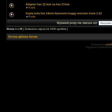
Adapter hex 12 mm na hex 17mm
w
Kupię
Kupię koła hex 14mm karoseria truggy monster truck 1:10
w
Kupię
Wyświetl posty nie starsze niż:
Strona
1
z
20
[ Znaleziono więcej niż 1000 wyników ]
Strona główna forum
Powered by
php
Przyjazne użytkowniko