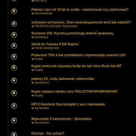
w
PETROL
Pakiety Lipo od 10 lat w szafie - reanimować czy utylizować?
w
Akumulatorki
sciorpion xxl kyosho. Stan nieznany,pomoże ktoś jak odpalić?
w
ON-ROAD (Modele Spalinowe)
Scorpion XXL Kyosho,potrzebuję dobrać aparaturę,
w
Aparatury
Silnik do Traxxas F150 Raptor
w
Silniki elektryczne
Podwozie TRX 4 lub przekładnia i dyferencjały summit 1/10
w
Kupię
Kupię nowy lub używany body do hpi nitro Rush lub MT
w
Kupię
pakiety 2S , koła, ładowarki, elektronika
w
Sprzedam
Kupie radiator silnika nitro FIOLETOWY/PURPUROWY
w
Kupię
HPI E firestorm flux komplet z acu i ładowarka
w
Sprzedam
Wyprzedaż 2 samochody - Sprzedane
w
Sprzedam
Olsztyn - kto jeździ?