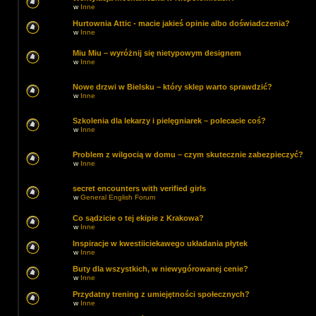
w
Inne
Hurtownia Attic - macie jakieś opinie albo doświadczenia?
w
Inne
Miu Miu – wyróżnij się nietypowym designem
w
Inne
Nowe drzwi w Bielsku – który sklep warto sprawdzić?
w
Inne
Szkolenia dla lekarzy i pielęgniarek – polecacie coś?
w
Inne
Problem z wilgocią w domu – czym skutecznie zabezpieczyć?
w
Inne
secret encounters with verified girls
w
General English Forum
Co sądzicie o tej ekipie z Krakowa?
w
Inne
Inspiracje w kwestiiciekawego układania płytek
w
Inne
Buty dla wszystkich, w niewygórowanej cenie?
w
Inne
Przydatny trening z umiejętności społecznych?
w
Inne