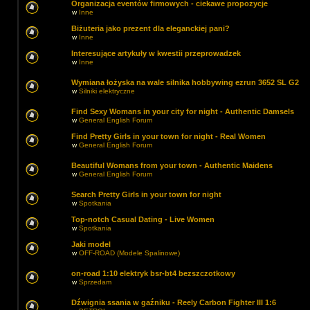
Organizacja eventów firmowych - ciekawe propozycje
w
Inne
Biżuteria jako prezent dla eleganckiej pani?
w
Inne
Interesujące artykuły w kwestii przeprowadzek
w
Inne
Wymiana łożyska na wale silnika hobbywing ezrun 3652 SL G2
w
Silniki elektryczne
Find Sexy Womans in your city for night - Authentic Damsels
w
General English Forum
Find Pretty Girls in your town for night - Real Women
w
General English Forum
Beautiful Womans from your town - Authentic Maidens
w
General English Forum
Search Pretty Girls in your town for night
w
Spotkania
Top-notch Сasual Dating - Live Women
w
Spotkania
Jaki model
w
OFF-ROAD (Modele Spalinowe)
on-road 1:10 elektryk bsr-bt4 bezszczotkowy
w
Sprzedam
Dźwignia ssania w gaźniku - Reely Carbon Fighter III 1:6