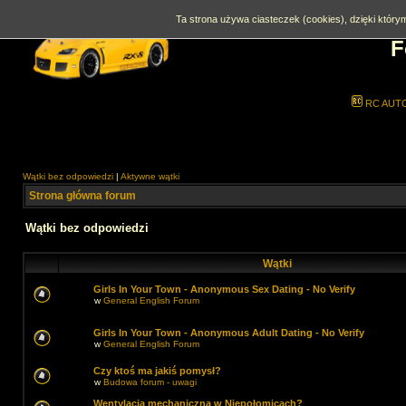
Ta strona używa ciasteczek (cookies), dzięki którym
F
RC AUT
Wątki bez odpowiedzi
|
Aktywne wątki
Strona główna forum
Wątki bez odpowiedzi
Wątki
Girls In Your Town - Anonymous Sex Dating - No Verify
w
General English Forum
Girls In Your Town - Anonymous Adult Dating - No Verify
w
General English Forum
Czy ktoś ma jakiś pomysł?
w
Budowa forum - uwagi
Wentylacja mechaniczna w Niepołomicach?