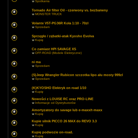
w
Spotkania
Tornado Air filter Oil - czerwony vs. bezbarwny
w
MONSTER TRUCK
Volante V5T-PG36R Koła 1:10 - 70zł
w
Sprzedam
Sprzęgło / zębatki-atak Kyosho Evolva
w
Kupię
Co zamiast HPI SAVAGE XS
w
OFF-ROAD (Modele Elektryczne)
ni ma
w
Sprzedam
(S)Jeep Wrangler Rubicon szczotka lipo alu mosty 999zl
w
Sprzedam
(K)KYOSHO Elektryk on road 1/10
w
Kupię
Nowości z LOUISE RC oraz PRO-LINE
w
Informacje od Dystrybutorów
Amortyzatory do savage lub e-maxx/t-maxx
w
Kupię
Kupie silnik PICCO 26 MAX do REVO 3.3
w
Kupię
Kupię podwozie on-road.
w
Kupię