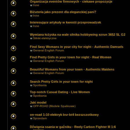
Organizacja eventów firmowych - ciekawe propozycje
w
Inne
Biżuteria jako prezent dla eleganckiej pani?
w
Inne
Interesujące artykuły w kwestii przeprowadzek
w
Inne
Wymiana łożyska na wale silnika hobbywing ezrun 3652 SL G2
w
Silniki elektryczne
Find Sexy Womans in your city for night - Authentic Damsels
w
General English Forum
Find Pretty Girls in your town for night - Real Women
w
General English Forum
Beautiful Womans from your town - Authentic Maidens
w
General English Forum
Search Pretty Girls in your town for night
w
Spotkania
Top-notch Сasual Dating - Live Women
w
Spotkania
Jaki model
w
OFF-ROAD (Modele Spalinowe)
on-road 1:10 elektryk bsr-bt4 bezszczotkowy
w
Sprzedam
Dźwignia ssania w gaźniku - Reely Carbon Fighter III 1:6