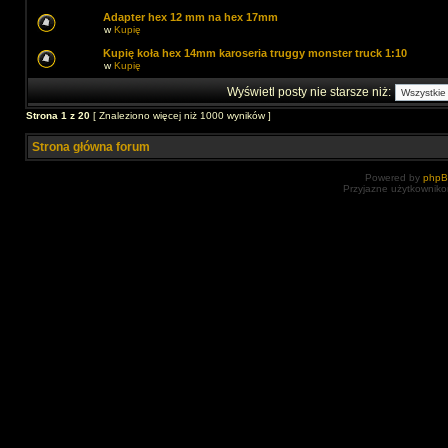
Adapter hex 12 mm na hex 17mm
w
Kupię
Kupię koła hex 14mm karoseria truggy monster truck 1:10
w
Kupię
Wyświetl posty nie starsze niż:
Strona
1
z
20
[ Znaleziono więcej niż 1000 wyników ]
Strona główna forum
Powered by
php
Przyjazne użytkowniko