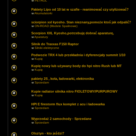
w
PETROL
Pakiety Lipo od 10 lat w szafie - reanimować czy utylizować?
w
Akumulatorki
sciorpion xxl kyosho. Stan nieznany,pomoże ktoś jak odpalić?
w
ON-ROAD (Modele Spalinowe)
Scorpion XXL Kyosho,potrzebuję dobrać aparaturę,
w
Aparatury
Silnik do Traxxas F150 Raptor
w
Silniki elektryczne
Podwozie TRX 4 lub przekładnia i dyferencjały summit 1/10
w
Kupię
Kupię nowy lub używany body do hpi nitro Rush lub MT
w
Kupię
pakiety 2S , koła, ładowarki, elektronika
w
Sprzedam
Kupie radiator silnika nitro FIOLETOWY/PURPUROWY
w
Kupię
HPI E firestorm flux komplet z acu i ładowarka
w
Sprzedam
Wyprzedaż 2 samochody - Sprzedane
w
Sprzedam
Olsztyn - kto jeździ?