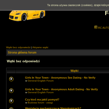
Ta strona używa ciasteczek (cookies), dzięki którym
F
RC AUT
Wątki bez odpowiedzi
|
Aktywne wątki
Strona główna forum
Wątki bez odpowiedzi
Wątki
Girls In Your Town - Anonymous Sex Dating - No Verify
w
General English Forum
Girls In Your Town - Anonymous Adult Dating - No Verify
w
General English Forum
Czy ktoś ma jakiś pomysł?
w
Budowa forum - uwagi
Wentylacja mechaniczna w Niepołomicach?