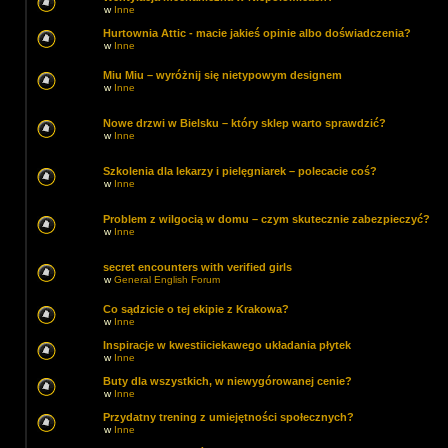
w
Inne
Hurtownia Attic - macie jakieś opinie albo doświadczenia?
w
Inne
Miu Miu – wyróżnij się nietypowym designem
w
Inne
Nowe drzwi w Bielsku – który sklep warto sprawdzić?
w
Inne
Szkolenia dla lekarzy i pielęgniarek – polecacie coś?
w
Inne
Problem z wilgocią w domu – czym skutecznie zabezpieczyć?
w
Inne
secret encounters with verified girls
w
General English Forum
Co sądzicie o tej ekipie z Krakowa?
w
Inne
Inspiracje w kwestiiciekawego układania płytek
w
Inne
Buty dla wszystkich, w niewygórowanej cenie?
w
Inne
Przydatny trening z umiejętności społecznych?
w
Inne