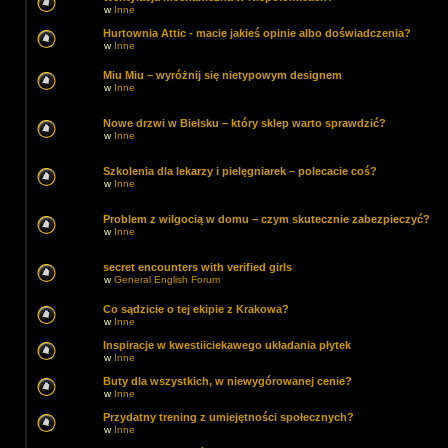
w
Inne
Hurtownia Attic - macie jakieś opinie albo doświadczenia?
w
Inne
Miu Miu – wyróżnij się nietypowym designem
w
Inne
Nowe drzwi w Bielsku – który sklep warto sprawdzić?
w
Inne
Szkolenia dla lekarzy i pielęgniarek – polecacie coś?
w
Inne
Problem z wilgocią w domu – czym skutecznie zabezpieczyć?
w
Inne
secret encounters with verified girls
w
General English Forum
Co sądzicie o tej ekipie z Krakowa?
w
Inne
Inspiracje w kwestiiciekawego układania płytek
w
Inne
Buty dla wszystkich, w niewygórowanej cenie?
w
Inne
Przydatny trening z umiejętności społecznych?
w
Inne