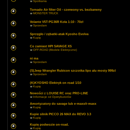
w
Spotkania
Tornado Air filter Oil - czerwony vs. bezbarwny
w
MONSTER TRUCK
Volante V5T-PG36R Koła 1:10 - 70zł
w
Sprzedam
Sprzęgło / zębatki-atak Kyosho Evolva
w
Kupię
Co zamiast HPI SAVAGE XS
w
OFF-ROAD (Modele Elektryczne)
ni ma
w
Sprzedam
(S)Jeep Wrangler Rubicon szczotka lipo alu mosty 999zl
w
Sprzedam
(K)KYOSHO Elektryk on road 1/10
w
Kupię
Nowości z LOUISE RC oraz PRO-LINE
w
Informacje od Dystrybutorów
Amortyzatory do savage lub e-maxx/t-maxx
w
Kupię
Kupie silnik PICCO 26 MAX do REVO 3.3
w
Kupię
Kupię podwozie on-road.
w
Kupię