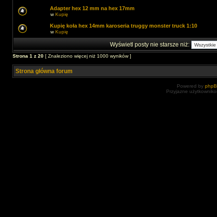
Adapter hex 12 mm na hex 17mm
w
Kupię
Kupię koła hex 14mm karoseria truggy monster truck 1:10
w
Kupię
Wyświetl posty nie starsze niż:
Strona
1
z
20
[ Znaleziono więcej niż 1000 wyników ]
Strona główna forum
Powered by
php
Przyjazne użytkowniko