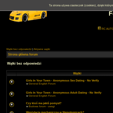
Ta strona używa ciasteczek (cookies), dzięki którym
F
RC AUT
Wątki bez odpowiedzi
|
Aktywne wątki
Strona główna forum
Wątki bez odpowiedzi
Wątki
Girls In Your Town - Anonymous Sex Dating - No Verify
w
General English Forum
Girls In Your Town - Anonymous Adult Dating - No Verify
w
General English Forum
Czy ktoś ma jakiś pomysł?
w
Budowa forum - uwagi
Wentylacja mechaniczna w Niepołomicach?