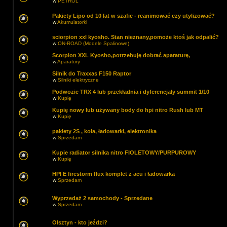
w
PETROL
Pakiety Lipo od 10 lat w szafie - reanimować czy utylizować?
w
Akumulatorki
sciorpion xxl kyosho. Stan nieznany,pomoże ktoś jak odpalić?
w
ON-ROAD (Modele Spalinowe)
Scorpion XXL Kyosho,potrzebuję dobrać aparaturę,
w
Aparatury
Silnik do Traxxas F150 Raptor
w
Silniki elektryczne
Podwozie TRX 4 lub przekładnia i dyferencjały summit 1/10
w
Kupię
Kupię nowy lub używany body do hpi nitro Rush lub MT
w
Kupię
pakiety 2S , koła, ładowarki, elektronika
w
Sprzedam
Kupie radiator silnika nitro FIOLETOWY/PURPUROWY
w
Kupię
HPI E firestorm flux komplet z acu i ładowarka
w
Sprzedam
Wyprzedaż 2 samochody - Sprzedane
w
Sprzedam
Olsztyn - kto jeździ?