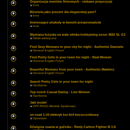
Organizacja eventów firmowych - ciekawe propozycje
w
Inne
Biżuteria jako prezent dla eleganckiej pani?
w
Inne
Interesujące artykuły w kwestii przeprowadzek
w
Inne
Wymiana łożyska na wale silnika hobbywing ezrun 3652 SL G2
w
Silniki elektryczne
Find Sexy Womans in your city for night - Authentic Damsels
w
General English Forum
Find Pretty Girls in your town for night - Real Women
w
General English Forum
Beautiful Womans from your town - Authentic Maidens
w
General English Forum
Search Pretty Girls in your town for night
w
Spotkania
Top-notch Сasual Dating - Live Women
w
Spotkania
Jaki model
w
OFF-ROAD (Modele Spalinowe)
on-road 1:10 elektryk bsr-bt4 bezszczotkowy
w
Sprzedam
Dźwignia ssania w gaźniku - Reely Carbon Fighter III 1:6