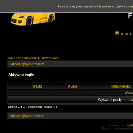
Ta strona używa ciasteczek (cookies), dzięki którym
F
RC AUT
Wątki bez odpowiedzi
|
Aktywne wątki
Strona główna forum
Aktywne wątki
Wątki
Autor
Odpowiedzi
Wyszuk
Wyświetl posty nie sta
Strona
1
z
1
[ Znalezione wyniki: 0 ]
Strona główna forum
Powered by
php
Przyjazne użytkowniko