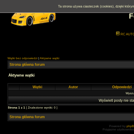
Ta strona używa ciasteczek (cookies), dzięki którym
F
RC AUT
Wątki bez odpowiedzi
|
Aktywne wątki
Strona główna forum
Aktywne wątki
Wątki
Autor
Odpowiedzi
Wyszuk
Wyświetl posty nie sta
Strona
1
z
1
[ Znalezione wyniki: 0 ]
Strona główna forum
Powered by
php
Przyjazne użytkowniko