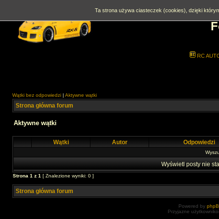
Ta strona używa ciasteczek (cookies), dzięki którym
F
RC AUT
Wątki bez odpowiedzi
|
Aktywne wątki
Strona główna forum
Aktywne wątki
Wątki
Autor
Odpowiedzi
Wyszuk
Wyświetl posty nie sta
Strona
1
z
1
[ Znalezione wyniki: 0 ]
Strona główna forum
Powered by
php
Przyjazne użytkowniko