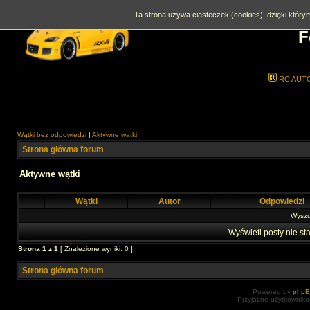
Ta strona używa ciasteczek (cookies), dzięki którym
F
RC AUT
Wątki bez odpowiedzi
|
Aktywne wątki
Strona główna forum
Aktywne wątki
Wątki
Autor
Odpowiedzi
Wyszuk
Wyświetl posty nie sta
Strona
1
z
1
[ Znalezione wyniki: 0 ]
Strona główna forum
Powered by
php
Przyjazne użytkowniko