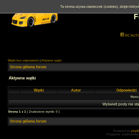
Ta strona używa ciasteczek (cookies), dzięki którym
F
RC AUT
Wątki bez odpowiedzi
|
Aktywne wątki
Strona główna forum
Aktywne wątki
Wątki
Autor
Odpowiedzi
Wyszuk
Wyświetl posty nie sta
Strona
1
z
1
[ Znalezione wyniki: 0 ]
Strona główna forum
Powered by
php
Przyjazne użytkowniko