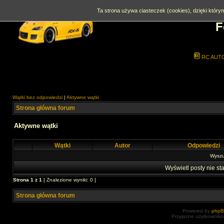
Ta strona używa ciasteczek (cookies), dzięki którym
F
RC AUT
Wątki bez odpowiedzi
|
Aktywne wątki
Strona główna forum
Aktywne wątki
Wątki
Autor
Odpowiedzi
Wyszuk
Wyświetl posty nie sta
Strona
1
z
1
[ Znalezione wyniki: 0 ]
Strona główna forum
Powered by
php
Przyjazne użytkowniko