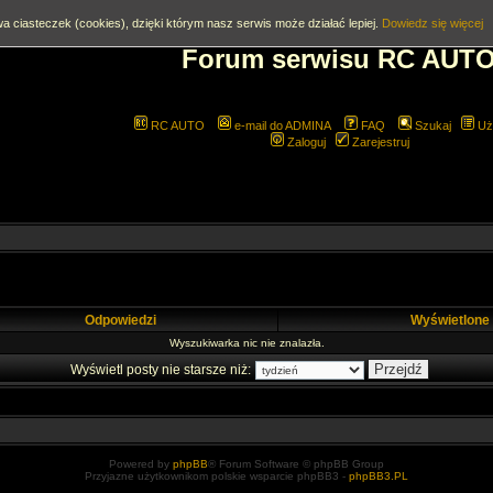
a ciasteczek (cookies), dzięki którym nasz serwis może działać lepiej.
Dowiedz się więcej
Forum serwisu RC AUT
RC AUTO
e-mail do ADMINA
FAQ
Szukaj
Uż
Zaloguj
Zarejestruj
Odpowiedzi
Wyświetlone
Wyszukiwarka nic nie znalazła.
Wyświetl posty nie starsze niż:
Powered by
phpBB
® Forum Software © phpBB Group
Przyjazne użytkownikom polskie wsparcie phpBB3 -
phpBB3.PL