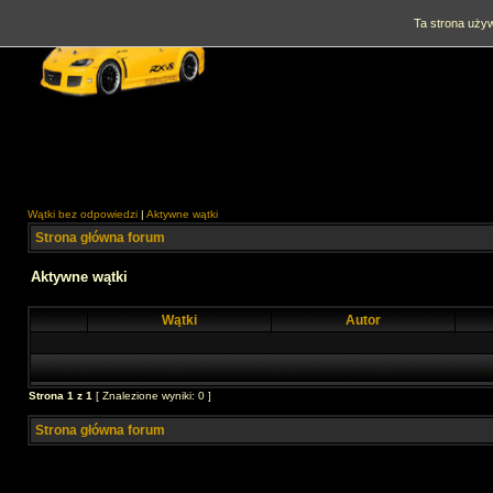
Ta strona używ
Wątki bez odpowiedzi
|
Aktywne wątki
Strona główna forum
Aktywne wątki
Wątki
Autor
Strona
1
z
1
[ Znalezione wyniki: 0 ]
Strona główna forum