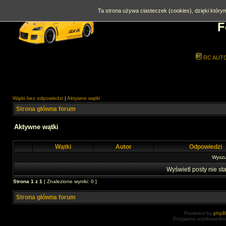
Ta strona używa ciasteczek (cookies), dzięki którym
F
RC AUT
Wątki bez odpowiedzi
|
Aktywne wątki
Strona główna forum
Aktywne wątki
Wątki
Autor
Odpowiedzi
Wyszuk
Wyświetl posty nie sta
Strona
1
z
1
[ Znalezione wyniki: 0 ]
Strona główna forum
Powered by
php
Przyjazne użytkowniko